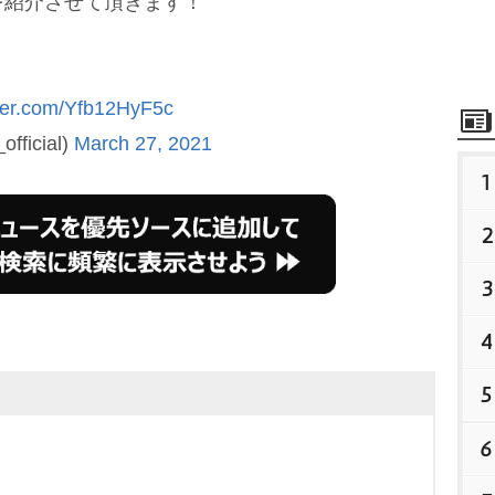
を紹介させて頂きます！
tter.com/Yfb12HyF5c
fficial)
March 27, 2021
1
2
3
4
5
6