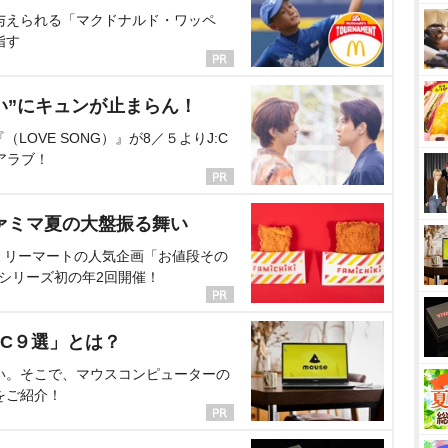
与えられる「マクドナルド・ワッペ
指す
い”にキュンが止まらん！
OVE SONG）』が8／５よりJ:C
アラブ！
ァミマ夏の大盤振る舞い
ミリーマートの人気企画「お値段その
、シリーズ初の年2回開催！
C９選」とは？
い。そこで、マウスコンピューターの
をご紹介！