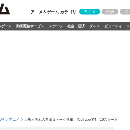
アニメ
声優
マ
アニメ＆ゲーム カテゴリ
&ゲーム
動画配信サービス
スポーツ
社会・経済
グルメ
ビューティ
ラ
OP
アニメ
上坂すみれの自由なトーク番組、YouTubeで4・10スタート