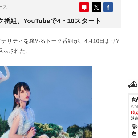
ース
組、YouTubeで4・10スタート
ナリティを務めるトーク番組が、4月10日よりY
が発表された。
食
WD
時給
派遣
品
色