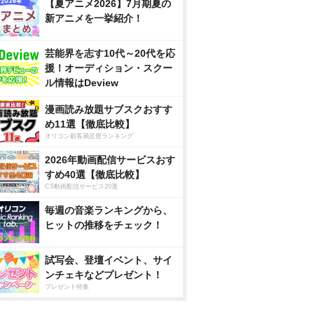
【夏アニメ2026】7月期夏の
新アニメを一挙紹介！
芸能界を志す10代～20代を応
援！オーディション・スクー
ル情報はDeview
漫画読み放題サブスクおすす
め11選【徹底比較】
オリコン顧客満足度ランキング
2026年動画配信サービスおす
すめ40選【徹底比較】
CS動画配信サービス20選
毎週の音楽ランキングから、
ヒットの推移をチェック！
試写会、登壇イベント、サイ
ンチェキなどプレゼント！
プレゼント特集