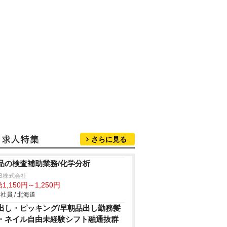
さらに見る
品の検査補助業務/化学分析
B株式会社
1,150円～1,250円
社員 / 北海道
出し・ピッキング/早朝品出し勤務髪
・ネイル自由未経験シフト融通抜群