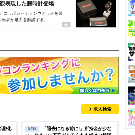
界観表現した腕時計登場
NT』コラボレーションウオッチを製
担当者が魅力を解説する。
求人検索
理/化
「退去になる前に!」所持金が少な
NEW