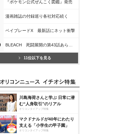
『ポケモン公式ぜんこく図鑑』発売
漫画雑誌の付録巡り各社対応続く
ベイブレードX 最新話にネット衝撃
0
BLEACH 死闘展開の第43話あらすじ
11位以下を見る
川島海荷さんと学ぶ 日常に潜
む“人身取引”のリアル
オリコンタイアップ特集
マクドナルドが40年にわたり
支える「小学生の甲子園」
オリコンタイアップ特集