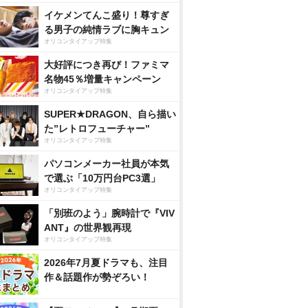
イケメンてんこ盛り！尊すぎ
る男子の純情ラブに胸キュン
オリコンタイアップ特集
大好評につき再び！ファミマ
名物45％増量キャンペーン
オリコンタイアップ特集
SUPER★DRAGON、自ら描い
た”レトロフューチャー”
オリコンタイアップ特集
パソコンメーカー社員が本気
で選ぶ「10万円台PC3選」
オリコンタイアップ特集
「別班のよう」腕時計で『VIV
ANT』の世界観再現
オリコンタイアップ特集
2026年7月夏ドラマも、注目
作＆話題作が勢ぞろい！