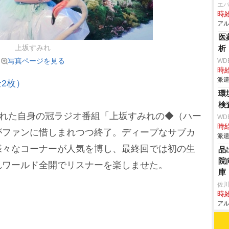
エ
時給
アル
医
上坂すみれ
析
写真ページを見る
WD
時給
派遣
2枚）
環
検
された自身の冠ラジオ番組「上坂すみれの◆（ハー
WD
時給
がファンに惜しまれつつ終了。ディープなサブカ
派遣
様々なコーナーが人気を博し、最終回では初の生
品
院
れワールド全開でリスナーを楽しませた。
庫
佐
時給
アル