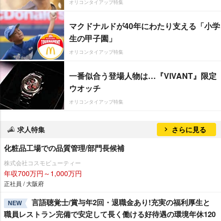
オリコンタイアップ特集
マクドナルドが40年にわたり支える「小学
生の甲子園」
オリコンタイアップ特集
一番似合う登場人物は…『VIVANT』限定
ウオッチ
オリコンタイアップ特集
求人特集
さらに見る
化粧品工場での品質管理/部門長候補
株式会社コスモビューティー
年収700万円～1,000万円
正社員 / 大阪府
言語聴覚士/賞与年2回・退職金あり!充実の福利厚生と
NEW
職員レストラン完備で安定して長く働ける好待遇の環境年休120