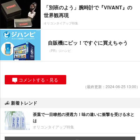
「別班のよう」腕時計で『VIVANT』の
世界観再現
オリコンタイアップ特集
自販機にピッ！ですぐに買えちゃう
（PR）ジハンピ
コメントする・見る
（最終更新：2024-06-25 13:00）
新着トレンド
茶葉で一目瞭然の浸透力！味の違いに衝撃を受ける水と
は
オリコンタイアップ特集