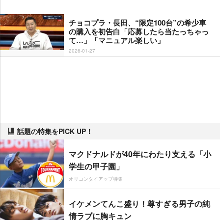
チョコプラ・長田、“限定100台”の希少車
の購入を初告白「応募したら当たっちゃっ
て…」「マニュアル楽しい」
2026-01-27
話題の特集をPICK UP！
マクドナルドが40年にわたり支える「小
学生の甲子園」
オリコンタイアップ特集
イケメンてんこ盛り！尊すぎる男子の純
情ラブに胸キュン