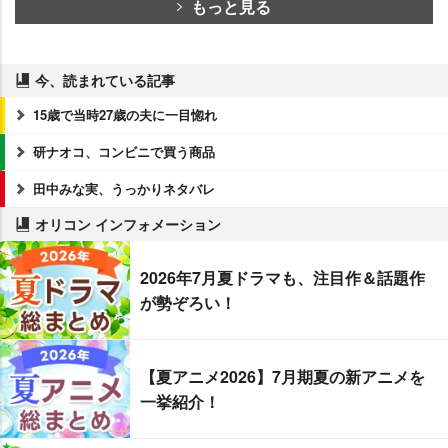
もっと見る
今、読まれている記事
15歳で当時27歳の夫に一目惚れ
研ナオコ、コンビニで買う商品
田中みな実、うっかりネタバレ
オリコン インフォメーション
2026年7月夏ドラマも、注目作＆話題作
が勢ぞろい！
【夏アニメ2026】7月期夏の新アニメを
一挙紹介！