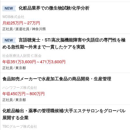
化粧品業界での微生物試験/化学分析
NEW
WDB株式会社
月給25万円～27万円
正社員 / 派遣社員 / 神奈川県
言語聴覚士・ST/高次脳機能障害や失語症の専門性を極
NEW
める急性期〜外来まで一貫したケアを実践
社会医療法人財団 仁医会
年収351万3,600円～471万3,600円
正社員 / 東京都
食品卸売メーカーで水産加工食品の商品開発・生産管理
ハンワフーズ株式会社
年収450万円～800万円
正社員 / 東京都
化粧品輸出・薬事の管理職候補/大手エステサロンをグローバル
展開する企業
TBCグループ株式会社