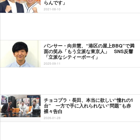
らんです」
2021-08-10
パンサー・向井慧、“港区の屋上BBQ”で満
面の笑み「もう立派な東京人」 SNS反響
「立派なシティーボーイ」
2025-09-11
チョコプラ・長田、本当に欲しい“憧れの1
台” 一方で手に入れられない“問題”も赤
裸々告白
2026-01-28