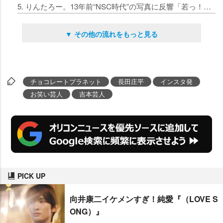
5. りんたろー。13年前“NSC時代”の写真に反響「若っ！」「この頃からチャラ～い」「カッコいい」
▼ その他の流れをもっと見る
チョコレートプラネット
長田庄平
インスタ発
お笑い芸人
吉本芸人
PICK UP
向井康二イケメンすぎ！純愛『（LOVE S
ONG）』