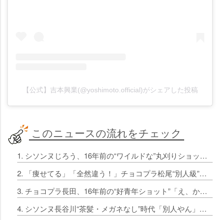
【公式】吉本興業(@yoshimoto.official)がシェアした投稿
このニュースの流れをチェック
1. シソンヌじろう、16年前の“ワイルドな”丸刈りショット ファンから反響続々「最高」「すでにボーダー」
2. 「痩せてる」「全然違う！」チョコプラ松尾“別人級”若かりし頃の写真公開
3. チョコプラ長田、16年前の“好青年ショット”「え、かっこよ」「シュッとしててめっちゃ硬派」
4. シソンヌ長谷川“茶髪・メガネなし”時代「別人やん」「かまいたちの山内さんに似てる笑」