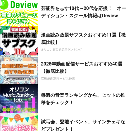
芸能界を志す10代～20代を応援！ オー
ディション・スクール情報はDeview
漫画読み放題サブスクおすすめ11選【徹
底比較】
オリコン顧客満足度ランキング
2026年動画配信サービスおすすめ40選
【徹底比較】
CS動画配信サービス20選
毎週の音楽ランキングから、ヒットの推
移をチェック！
試写会、登壇イベント、サインチェキな
どプレゼント！