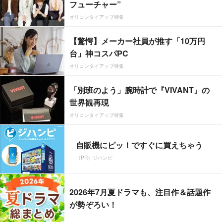
フューチャー”
オリコンタイアップ特集
【驚愕】メーカー社員が推す「10万円
台」神コスパPC
オリコンタイアップ特集
「別班のよう」腕時計で『VIVANT』の
世界観再現
オリコンタイアップ特集
自販機にピッ！ですぐに買えちゃう
（PR）ジハンピ
2026年7月夏ドラマも、注目作＆話題作
が勢ぞろい！