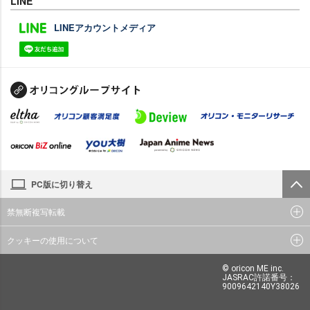
LINE
LINEアカウントメディア
PC版に切り替え
禁無断複写転載
クッキーの使用について
© oricon ME inc.
JASRAC許諾番号：
9009642140Y38026