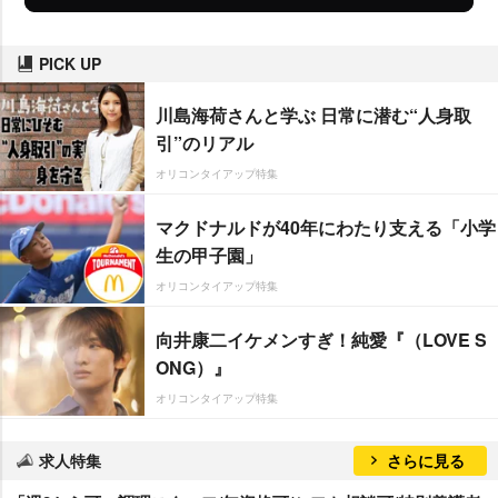
PICK UP
川島海荷さんと学ぶ 日常に潜む“人身取
引”のリアル
オリコンタイアップ特集
マクドナルドが40年にわたり支える「小学
生の甲子園」
オリコンタイアップ特集
向井康二イケメンすぎ！純愛『（LOVE S
ONG）』
オリコンタイアップ特集
求人特集
さらに見る