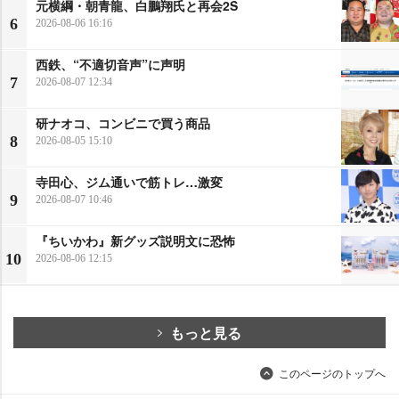
元横綱・朝青龍、白鵬翔氏と再会2S
6
2026-08-06 16:16
西鉄、“不適切音声”に声明
7
2026-08-07 12:34
研ナオコ、コンビニで買う商品
8
2026-08-05 15:10
寺田心、ジム通いで筋トレ…激変
9
2026-08-07 10:46
『ちいかわ』新グッズ説明文に恐怖
10
2026-08-06 12:15
もっと見る
このページのトップへ