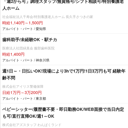
「週2から可」調理スタッフ/無資格可/シフト相談可/特別養護老
人ホーム
社会福祉法人千寿会/特別養護老人ホーム 長久手さつきの家
時給1,140円～1,500円
アルバイト・パート / 愛知県
歯科助手/未経験OK・駅チカ
医療法人社団緑真会 服部歯科医院
時給1,400円
アルバイト・パート / 神奈川県
週1日～・日払いOK!現場により3hで1万円!1日3万円も可 経験年
齢不問
株式会社アイリス警備保障
日給1万円～3万200円
アルバイト・パート / 東京都
ベビーシッター/履歴書不要・即日勤務OK/WEB面接で当日内定
も可/直行直帰OK/週1～OK
株式会社アズスタッフ わんぱくランド