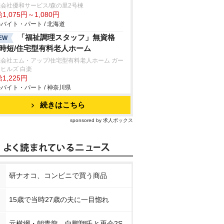
会社優和サービス/森の里2号棟
1,075円～1,080円
バイト・パート / 北海道
「福祉調理スタッフ」無資格
EW
/時短/住宅型有料老人ホーム
会社エム・アップ/住宅型有料老人ホーム ガー
ヒルズ 白楽
1,225円
バイト・パート / 神奈川県
続きはこちら
sponsored by 求人ボックス
研ナオコ、コンビニで買う商品
15歳で当時27歳の夫に一目惚れ
元横綱・朝青龍、白鵬翔氏と再会2S