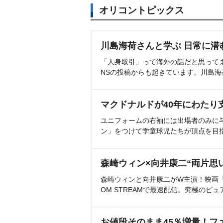
オリコントピックス
川島海荷さんと学ぶ 日常に潜
「人身取引」って海外の話だと思って
NSの投稿からも起きています。川島
マクドナルドが40年にわたり
ユニフォームの右袖には出場者のみに
ン」をつけて学童球児たちが頂点を目
森崎ウィン×向井康二“両片思
森崎ウィンと向井康二がW主演！映画『（L
OM STREAMで最速配信。究極のピュ
お値段そのまま45％増量！フ