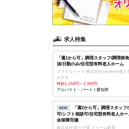
求人特集
「週1から可」調理スタッフ/調理師
須/日勤のみ/住宅型有料老人ホーム
スマイルハート 株式会社/smilelink長
みずき
時給1,150円～1,300円
アルバイト・パート / 愛知県
「週2から可」調理スタッフ
NEW
可/シフト相談可/住宅型有料老人ホー
会保障完備
株式会社望/ケア望 ドリーム町屋