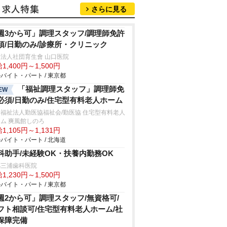
さらに見る
週3から可」調理スタッフ/調理師免許
須/日勤のみ/診療所・クリニック
法人社団育生會 山口医院
1,400円～1,500円
バイト・パート / 東京都
「福祉調理スタッフ」調理師免
EW
必須/日勤のみ/住宅型有料老人ホーム
福祉法人勤医協福祉会/勤医協 住宅型有料老人
ム 爽風館しのろ
1,105円～1,131円
バイト・パート / 北海道
科助手/未経験OK・扶養内勤務OK
郷三浦歯科医院
1,230円～1,500円
バイト・パート / 東京都
週2から可」調理スタッフ/無資格可/
フト相談可/住宅型有料老人ホーム/社
保障完備