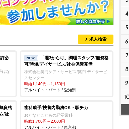
4
5
求人検索
6
7
免許必
「週3から可」調理スタッフ/無資格
NEW
可/時短/デイサービス/社会保障完備
8
久手はな
株式会社笑門ケア・サービス/笑門 デイサービ
スセンター
9
時給1,140円～1,150円
アルバイト・パート / 愛知県
1
/無資格
歯科助手/扶養内勤務OK・駅チカ
ム/社
おとなとこどもの経堂歯科
時給1,700円～2,000円
アルバイト・パート / 東京都