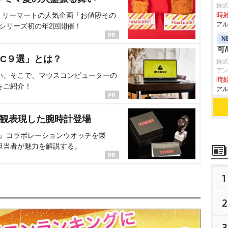
株式
ミリーマートの人気企画「お値段その
時給
アル
、シリーズ初の年2回開催！
N
可
C９選」とは？
株式
デン
い。そこで、マウスコンピューターの
時給
をご紹介！
アル
界観表現した腕時計登場
NT』コラボレーションウオッチを製
担当者が魅力を解説する。
1
2
3