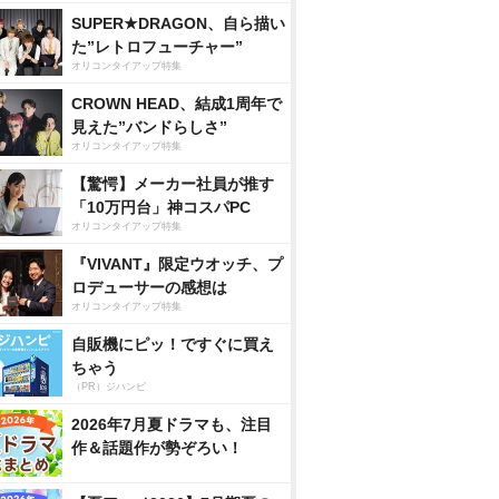
SUPER★DRAGON、自ら描い
た”レトロフューチャー”
オリコンタイアップ特集
CROWN HEAD、結成1周年で
見えた”バンドらしさ”
オリコンタイアップ特集
【驚愕】メーカー社員が推す
「10万円台」神コスパPC
オリコンタイアップ特集
『VIVANT』限定ウオッチ、プ
ロデューサーの感想は
オリコンタイアップ特集
自販機にピッ！ですぐに買え
ちゃう
（PR）ジハンピ
2026年7月夏ドラマも、注目
作＆話題作が勢ぞろい！