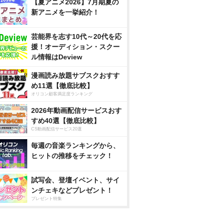
【夏アニメ2026】7月期夏の
新アニメを一挙紹介！
芸能界を志す10代～20代を応
援！オーディション・スクー
ル情報はDeview
漫画読み放題サブスクおすす
め11選【徹底比較】
オリコン顧客満足度ランキング
2026年動画配信サービスおす
すめ40選【徹底比較】
CS動画配信サービス20選
毎週の音楽ランキングから、
ヒットの推移をチェック！
試写会、登壇イベント、サイ
ンチェキなどプレゼント！
プレゼント特集