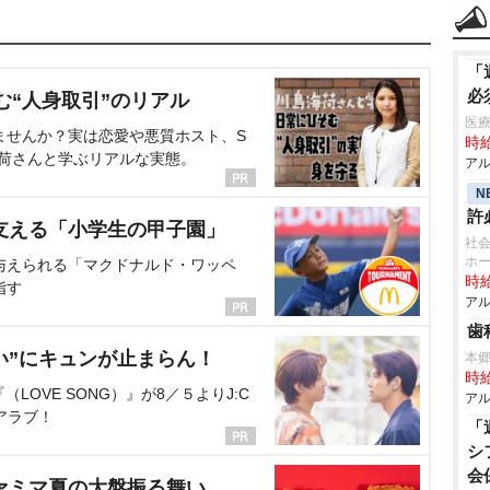
「
必
む“人身取引”のリアル
医療
ませんか？実は恋愛や悪質ホスト、S
時給
海荷さんと学ぶリアルな実態。
アル
N
許
支える「小学生の甲子園」
社会
ホー
与えられる「マクドナルド・ワッペ
時給
指す
アル
歯
い”にキュンが止まらん！
本
時給
OVE SONG）』が8／５よりJ:C
アル
アラブ！
「
シ
会
ァミマ夏の大盤振る舞い