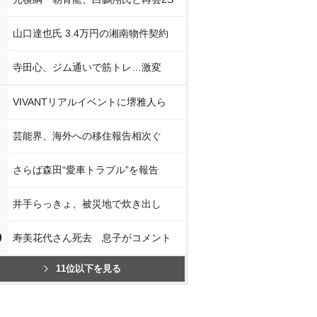
山口達也氏 3.4万円の湘南物件契約
寺田心、ジム通いで筋トレ…激変
VIVANTリアルイベントに堺雅人ら
芸能界、海外への移住報告相次ぐ
さらば森田“愛車トラブル”を報告
井手らっきょ、被災地で炊き出し
0
寿美花代さん死去 息子がコメント
11位以下を見る