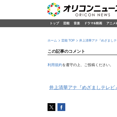
トップ
芸能
音楽
ドラマ&映画
アニメ
ホーム
芸能 TOP
井上清華アナ『めざましテ
この記事のコメント
利用規約
を遵守の上、ご投稿ください。
井上清華アナ『めざましテレビ