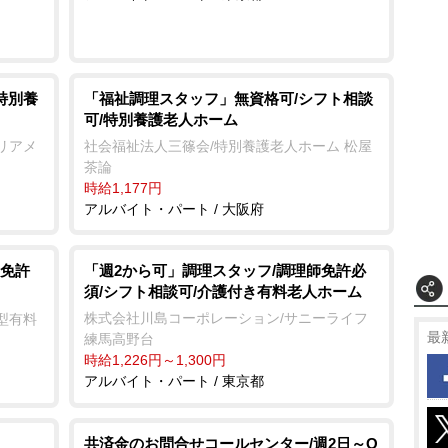
特別養
「福祉調理スタッフ」無資格可/シフト相談
可/特別養護老人ホーム
リアメ
社会福祉法人三篠会/特別養護老人ホーム 松屋
茶論
時給1,177円
アルバイト・パート / 大阪府
免許
「週2から可」調理スタッフ/調理師免許必
須/シフト相談可/介護付き有料老人ホーム
株式会社川島コーポレーション/サニーライフ
型有料
最
練馬高野台
時給1,226円～1,300円
アルバイト・パート / 東京都
共済金のお問合せコールセンター/週2日～O