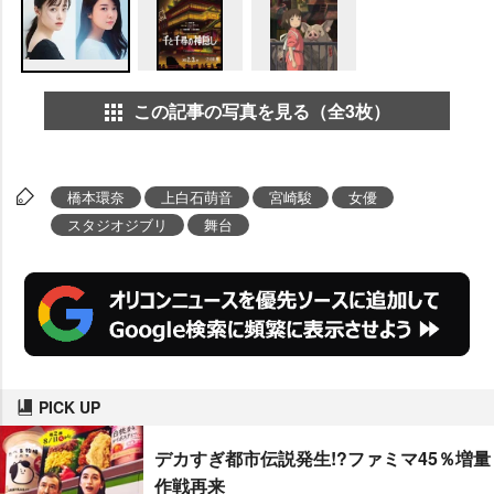
この記事の写真を見る（全3枚）
橋本環奈
上白石萌音
宮崎駿
女優
スタジオジブリ
舞台
PICK UP
デカすぎ都市伝説発生!?ファミマ45％増量
作戦再来