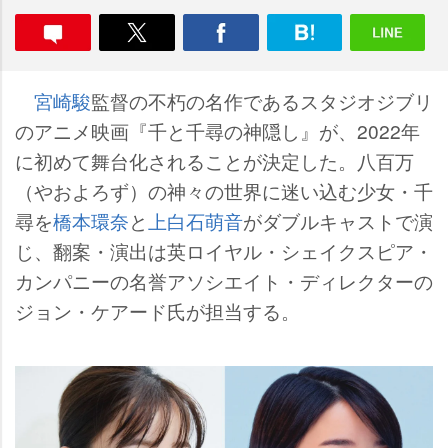
宮崎駿
監督の不朽の名作であるスタジオジブリ
のアニメ映画『千と千尋の神隠し』が、2022年
に初めて舞台化されることが決定した。八百万
（やおよろず）の神々の世界に迷い込む少女・千
尋を
橋本環奈
と
上白石萌音
がダブルキャストで演
じ、翻案・演出は英ロイヤル・シェイクスピア・
カンパニーの名誉アソシエイト・ディレクターの
ジョン・ケアード氏が担当する。