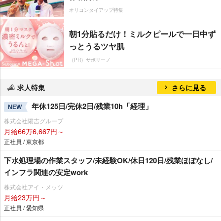
オリコンタイアップ特集
朝1分貼るだけ！ミルクピールで一日中ず
っとうるツヤ肌
（PR）サボリーノ
求人特集
さらに見る
年休125日/完休2日/残業10h「経理」
NEW
株式会社陽吉グループ
月給66万6,667円～
正社員 / 東京都
下水処理場の作業スタッフ/未経験OK/休日120日/残業ほぼなし/
インフラ関連の安定work
株式会社アイ・メッツ
月給23万円～
正社員 / 愛知県