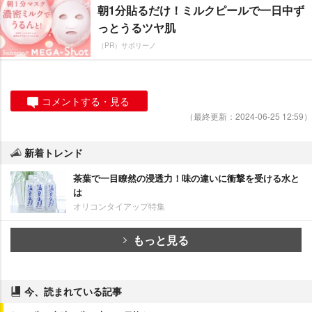
朝1分貼るだけ！ミルクピールで一日中ず
っとうるツヤ肌
（PR）サボリーノ
コメントする・見る
（最終更新：2024-06-25 12:59）
新着トレンド
茶葉で一目瞭然の浸透力！味の違いに衝撃を受ける水と
は
オリコンタイアップ特集
もっと見る
今、読まれている記事