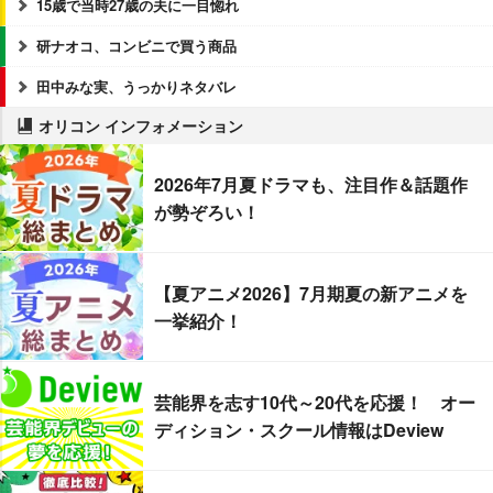
15歳で当時27歳の夫に一目惚れ
研ナオコ、コンビニで買う商品
田中みな実、うっかりネタバレ
オリコン インフォメーション
2026年7月夏ドラマも、注目作＆話題作
が勢ぞろい！
【夏アニメ2026】7月期夏の新アニメを
一挙紹介！
芸能界を志す10代～20代を応援！ オー
ディション・スクール情報はDeview