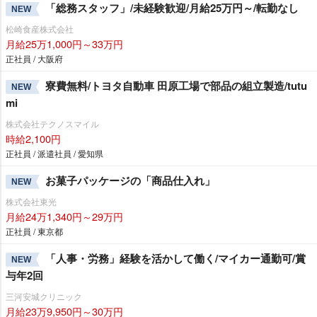
「総務スタッフ」/未経験歓迎/月給25万円～/転勤なし
NEW
松崎食産株式会社
月給25万1,000円～33万円
正社員 / 大阪府
寮費無料/トヨタ自動車 田原工場で部品の組立製造/tutu
NEW
mi
株式会社テクノスマイル
時給2,100円
正社員 / 派遣社員 / 愛知県
お菓子パッケージの「商品仕入れ」
NEW
株式会社東光
月給24万1,340円～29万円
正社員 / 東京都
「人事・労務」経験を活かして働く/マイカー通勤可/賞
NEW
与年2回
三河安城クリニック
月給23万9,950円～30万円