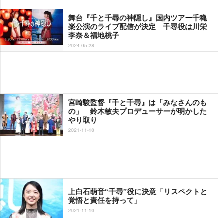
舞台『千と千尋の神隠し』国内ツアー千穐
楽公演のライブ配信が決定 千尋役は川栄
李奈＆福地桃子
2024-05-28
宮崎駿監督『千と千尋』は「みなさんのも
の」 鈴木敏夫プロデューサーが明かした
り取り
2021-11-10
上白石萌音“千尋”役に決意「リスペクトと
覚悟と責任を持って」
2021-11-10