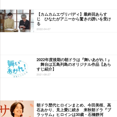
【カムカムエヴリバディ】最終回あらす
じ ひなたがアニーから驚きの誘いを受け
る
2022-04-07
2022年度後期の朝ドラは『舞いあがれ！』
舞台は五島列島のオリジナル作品【あら
すじ紹介】
2021-08-27
朝ドラ歴代ヒロインまとめ、今田美桜、高
石あかり、見上愛に続き 来秋朝ドラ『ブ
ラッサム』ヒロインは30歳・石橋静河