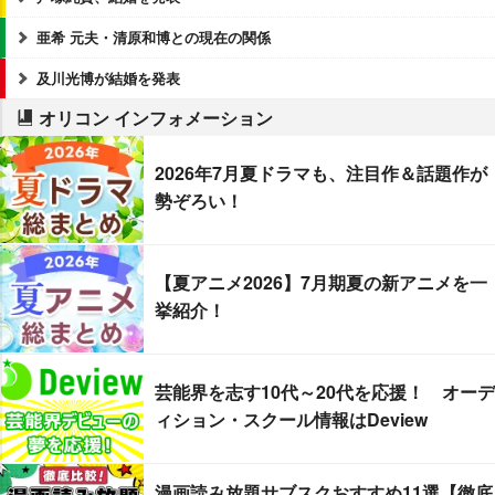
亜希 元夫・清原和博との現在の関係
及川光博が結婚を発表
オリコン インフォメーション
2026年7月夏ドラマも、注目作＆話題作が
勢ぞろい！
【夏アニメ2026】7月期夏の新アニメを一
挙紹介！
芸能界を志す10代～20代を応援！ オーデ
ィション・スクール情報はDeview
漫画読み放題サブスクおすすめ11選【徹底