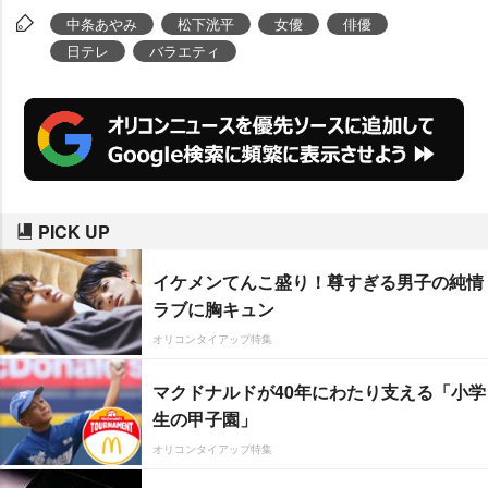
中条あやみ
松下洸平
女優
俳優
日テレ
バラエティ
PICK UP
イケメンてんこ盛り！尊すぎる男子の純情
ラブに胸キュン
オリコンタイアップ特集
マクドナルドが40年にわたり支える「小学
生の甲子園」
オリコンタイアップ特集