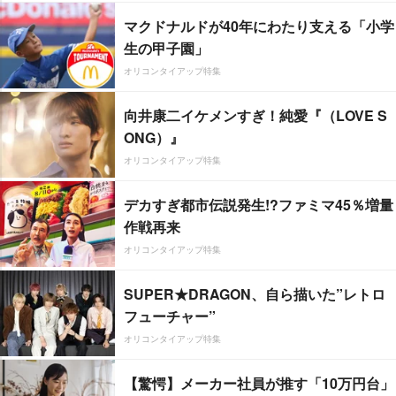
マクドナルドが40年にわたり支える「小学
生の甲子園」
オリコンタイアップ特集
向井康二イケメンすぎ！純愛『（LOVE S
ONG）』
オリコンタイアップ特集
デカすぎ都市伝説発生!?ファミマ45％増量
作戦再来
オリコンタイアップ特集
SUPER★DRAGON、自ら描いた”レトロ
フューチャー”
オリコンタイアップ特集
【驚愕】メーカー社員が推す「10万円台」