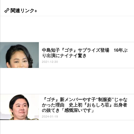
関連リンク+
中島知子『ゴチ』サプライズ登場 16年ぶ
り出演にナイナイ驚き
2021-12-30
『ゴチ』新メンバーやす子“制服姿”じゃな
かった理由 史上初『おもしろ荘』出身者
の抜てき「感慨深いです」
2024-01-19