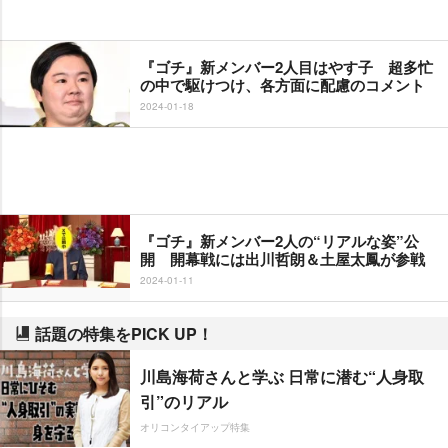
『ゴチ』新メンバー2人目はやす子 超多忙
の中で駆けつけ、各方面に配慮のコメント
2024-01-18
『ゴチ』新メンバー2人の“リアルな姿”公
開 開幕戦には出川哲朗＆土屋太鳳が参戦
2024-01-11
話題の特集をPICK UP！
川島海荷さんと学ぶ 日常に潜む“人身取
引”のリアル
オリコンタイアップ特集