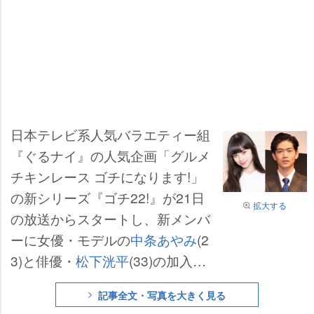
日本テレビ系人気バラエティー組
『ぐるナイ』の人気企画「グルメ
チキンレース ゴチになります!」
の新シリーズ『ゴチ22!』が21日
拡大する
の放送からスタートし、新メンバ
ーに女優・モデルの
中条あやみ
(2
3)と俳優・
松下洸平
(33)の加入が
発表された。
記事全文・写真を大きく見る