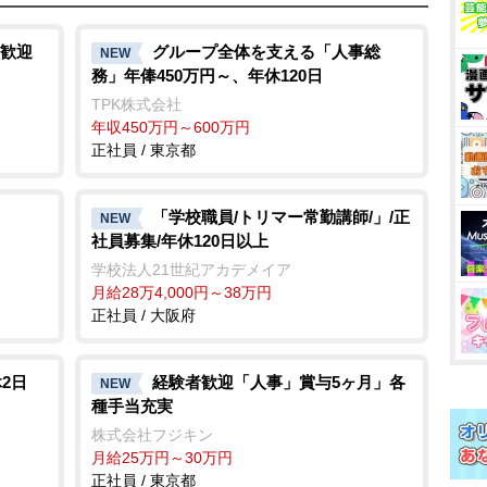
歓迎
グループ全体を支える「人事総
NEW
務」年俸450万円～、年休120日
TPK株式会社
年収450万円～600万円
正社員 / 東京都
「学校職員/トリマー常勤講師/」/正
NEW
社員募集/年休120日以上
学校法人21世紀アカデメイア
月給28万4,000円～38万円
正社員 / 大阪府
休2日
経験者歓迎「人事」賞与5ヶ月」各
NEW
種手当充実
株式会社フジキン
月給25万円～30万円
正社員 / 東京都