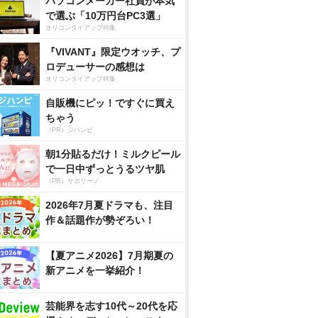
パソコンメーカー社員が本気
で選ぶ「10万円台PC3選」
オリコンタイアップ特集
『VIVANT』限定ウオッチ、プ
ロデューサーの感想は
オリコンタイアップ特集
自販機にピッ！ですぐに買え
ちゃう
（PR）ジハンピ
朝1分貼るだけ！ミルクピール
で一日中ずっとうるツヤ肌
（PR）サボリーノ
2026年7月夏ドラマも、注目
作＆話題作が勢ぞろい！
【夏アニメ2026】7月期夏の
新アニメを一挙紹介！
芸能界を志す10代～20代を応