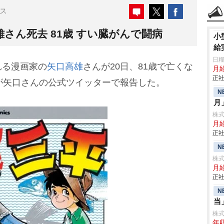
ス
さん死去 81歳 すい臓がんで闘病
小
給
日糧
る漫画家の
矢口高雄
さんが20日、81歳で亡くな
月給
正社
が矢口さんの公式ツイッターで報告した。
N
月
株
月
正社
N
株式
月給
正社
N
当
株式会
年収