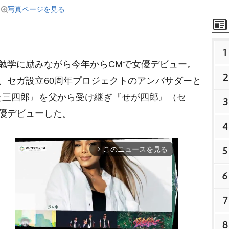
写真ページを見る
1
勉学に励みながら今年からCMで女優デビュー。
2
、セガ設立60周年プロジェクトのアンバサダーと
た三四郎』を父から受け継ぎ『せが四郎』（セ
3
優デビューした。
4
5
このニュースを見る
arrow_forward_ios
6
7
8