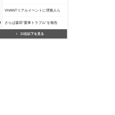
VIVANTリアルイベントに堺雅人ら
0
さらば森田“愛車トラブル”を報告
11位以下を見る