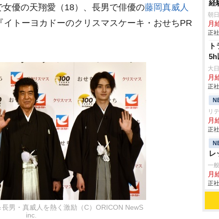
経
で女優の天翔愛（18）、長男で俳優の
藤岡真威人
朝
で『イトーヨカドーのクリスマスケーキ・おせちPR
月
正社
ト
5
大
月
正社
N
リ
月
正社
N
レ
一
月給
正社
男・真威人を熱く激励（C）ORICON NewS
inc.