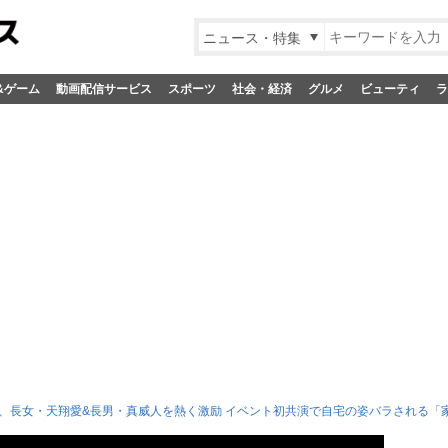
ニュース・特集
&ゲーム
動画配信サービス
スポーツ
社会・経済
グルメ
ビューティ
ラ
、長女・天翔愛&長男・真威人を熱く激励 イベント初共演で自宅の姿バラされる「