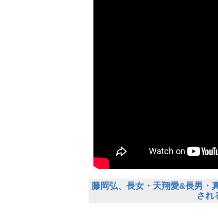
藤岡弘、長女・天翔愛&長男・
され