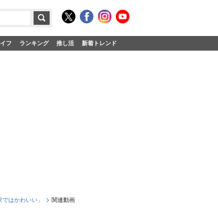
イフ
ランキング
推し活
新着トレンド
家ではかわいい」
関連動画