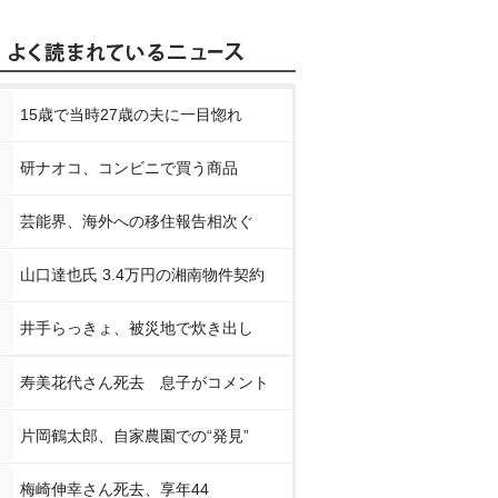
15歳で当時27歳の夫に一目惚れ
研ナオコ、コンビニで買う商品
芸能界、海外への移住報告相次ぐ
山口達也氏 3.4万円の湘南物件契約
井手らっきょ、被災地で炊き出し
寿美花代さん死去 息子がコメント
片岡鶴太郎、自家農園での“発見”
梅崎伸幸さん死去、享年44