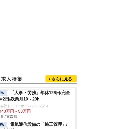
さらに見る
「人事・労務」年休126日/完全
EW
休2日/残業月10～20h
式会社トーヨーホールディングス
給40万円～53万円
員 / 東京都
電気通信設備の「施工管理」/
EW