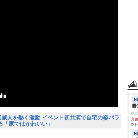
N
週
株
真威人を熱く激励 イベント初共演で自宅の姿バラ
月
る「家ではかわいい」
正社
N