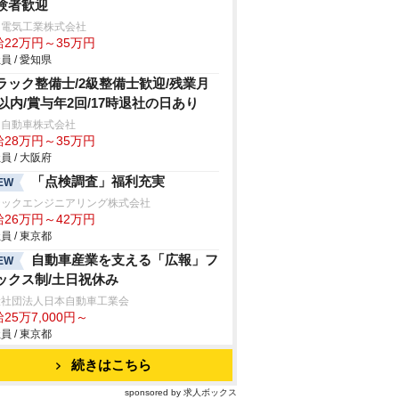
験者歓迎
日電気工業株式会社
給22万円～35万円
員 / 愛知県
ラック整備士/2級整備士歓迎/残業月
h以内/賞与年2回/17時退社の日あり
日自動車株式会社
給28万円～35万円
員 / 大阪府
「点検調査」福利充実
EW
テックエンジニアリング株式会社
給26万円～42万円
員 / 東京都
自動車産業を支える「広報」フ
EW
ックス制/土日祝休み
般社団法人日本自動車工業会
25万7,000円～
員 / 東京都
続きはこちら
sponsored by 求人ボックス