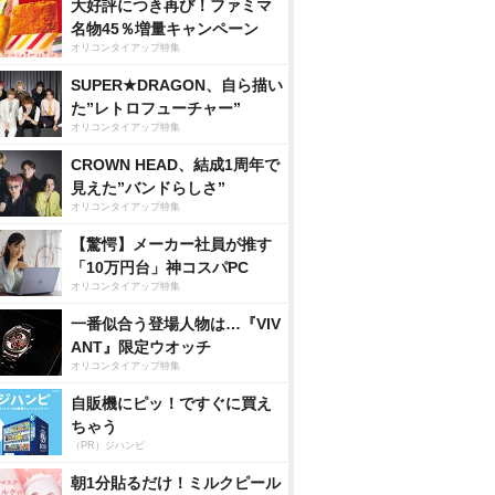
大好評につき再び！ファミマ
名物45％増量キャンペーン
オリコンタイアップ特集
SUPER★DRAGON、自ら描い
た”レトロフューチャー”
オリコンタイアップ特集
CROWN HEAD、結成1周年で
見えた”バンドらしさ”
オリコンタイアップ特集
【驚愕】メーカー社員が推す
「10万円台」神コスパPC
オリコンタイアップ特集
一番似合う登場人物は…『VIV
ANT』限定ウオッチ
オリコンタイアップ特集
自販機にピッ！ですぐに買え
ちゃう
（PR）ジハンピ
朝1分貼るだけ！ミルクピール