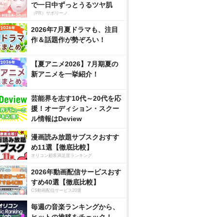
で一日中ずっとうるツヤ肌
（PR）サボリーノ
2026年7月夏ドラマも、注目
作＆話題作が勢ぞろい！
【夏アニメ2026】7月期夏の
新アニメを一挙紹介！
芸能界を志す10代～20代を応
援！オーディション・スクー
ル情報はDeview
漫画読み放題サブスクおすす
め11選【徹底比較】
オリコン顧客満足度ランキング
2026年動画配信サービスおす
すめ40選【徹底比較】
CS動画配信サービス20選
毎週の音楽ランキングから、