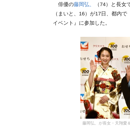
俳優の
藤岡弘、
（74）と長女
（まいと、16）が17日、都内
イベント』に参加した。
藤岡弘、が長女・天翔愛＆長