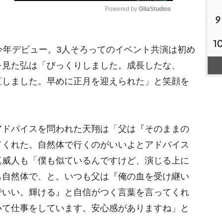
Powered by 
GliaStudios
9
M
1
今年デビュー。3人そろってのイベント共演は初め
u
t
を見た弘は「びっくりしました。成長したな、
e
直しました。早めに正月を迎えられた」と笑顔を
ドバイスを問われた天翔は「父は『そのままの
てくれた。自然体で行くのがいいよとアドバイス
真威人も「僕も似ているんですけど、演じる上に
も自然体で、と。いつも父は『俺の血を受け継い
でいい。輝ける』と自信がつく言葉を言ってくれ
いて仕事をしています。安心感がありますね」と