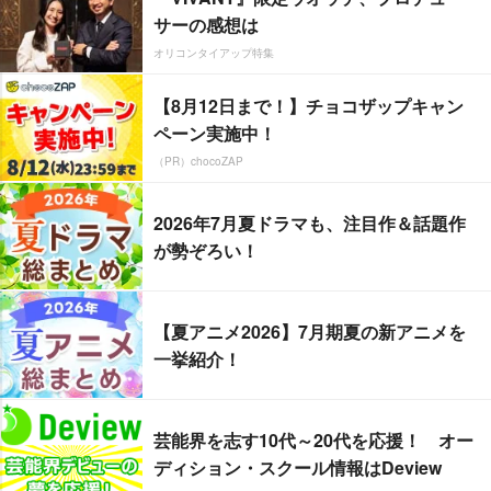
サーの感想は
オリコンタイアップ特集
【8月12日まで！】チョコザップキャン
ペーン実施中！
（PR）chocoZAP
2026年7月夏ドラマも、注目作＆話題作
が勢ぞろい！
【夏アニメ2026】7月期夏の新アニメを
一挙紹介！
芸能界を志す10代～20代を応援！ オー
ディション・スクール情報はDeview