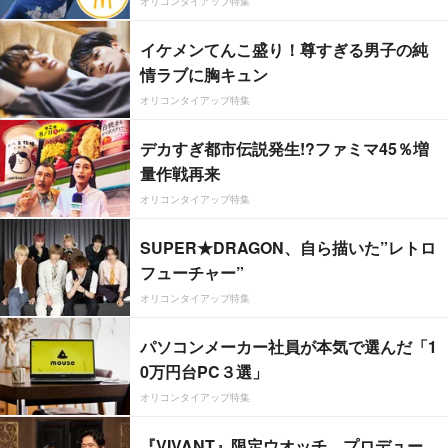
オリコンタイアップ特集
イケメンてんこ盛り！尊すぎる男子の純
情ラブに胸キュン
オリコンタイアップ特集
デカすぎ都市伝説発生!?ファミマ45％増
量作戦再来
オリコンタイアップ特集
SUPER★DRAGON、自ら描いた”レトロ
フューチャー”
オリコンタイアップ特集
パソコンメーカー社員が本気で選んだ「1
0万円台PC３選」
オリコンタイアップ特集
『VIVANT』限定ウオッチ、プロデュー