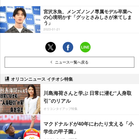
宮沢氷魚、メンズノンノ専属モデル卒業へ
の心境明かす「グッとさみしさが来てしま
う」
2023-01-21
ニュース一覧へ戻る
オリコンニュース イチオシ特集
川島海荷さんと学ぶ 日常に潜む“人身取
引”のリアル
オリコンタイアップ特集
マクドナルドが40年にわたり支える「小
学生の甲子園」