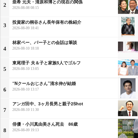
亜希 元夫・清原和博との現在の関係
2
2026-08-08 08:15
投資家の桐谷さん長年保有の株紹介
3
2026-08-09 18:41
林家ペー、パー子との会話は筆談
4
2026-08-10 18:18
東尾理子 夫＆子と家族5人でゴルフ
5
2026-08-10 13:05
“Nクールおじさん”清水伸が結婚
6
2026-08-10 13:17
アンガ田中、3ヶ月長男と親子2Shot
7
2026-08-10 11:30
俳優・小川真由美さん死去 86歳
8
2026-08-09 19:13