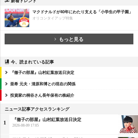
新着トレンド
マクドナルドが40年にわたり支える「小学生の甲子園」
オリコンタイアップ特集
もっと見る
今、読まれている記事
『徹子の部屋』山村紅葉放送日決定
亜希 元夫・清原和博との現在の関係
投資家の桐谷さん長年保有の株紹介
ニュース記事アクセスランキング
『徹子の部屋』山村紅葉放送日決定
1
2026-08-09 17:05