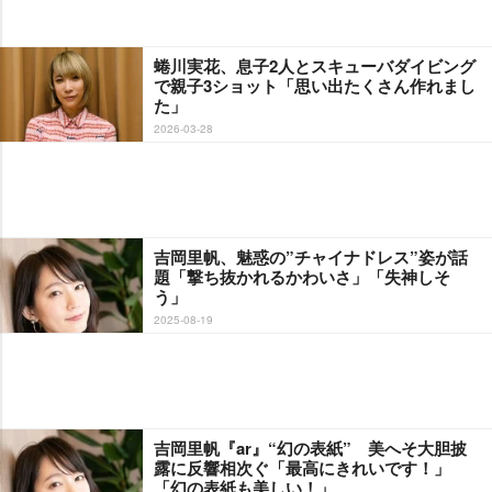
蜷川実花、息子2人とスキューバダイビング
で親子3ショット「思い出たくさん作れまし
た」
2026-03-28
吉岡里帆、魅惑の”チャイナドレス”姿が話
題「撃ち抜かれるかわいさ」「失神しそ
う」
2025-08-19
吉岡里帆『ar』“幻の表紙” 美へそ大胆披
露に反響相次ぐ「最高にきれいです！」
「幻の表紙も美しい！」