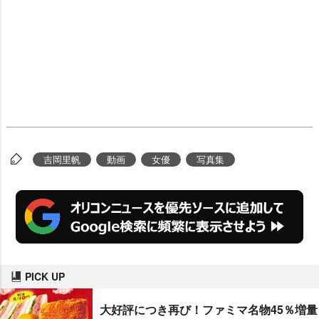
吉岡里帆
動画
女優
写真集
PICK UP
大好評につき再び！ファミマ名物45％増量