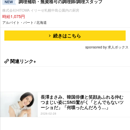
調理補助・無資格可の調理師/調理スタッフ
NEW
株式会社HITOWA イリーゼ札幌中島公園内の厨房
時給1,075円
アルバイト・パート / 北海道
続きはこちら
sponsored by 求人ボックス
関連リンク+
長澤まさみ、韓国俳優と笑顔あふれる仲む
つまじい姿にSNS驚がく「とんでもないツ
ーショだ」「何喋ったんだろう…」
2026-02-28