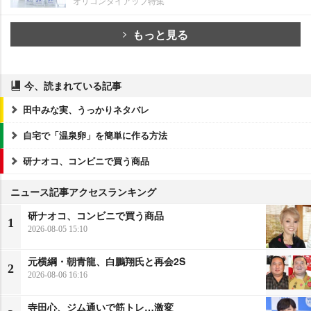
オリコンタイアップ特集
もっと見る
今、読まれている記事
田中みな実、うっかりネタバレ
自宅で「温泉卵」を簡単に作る方法
研ナオコ、コンビニで買う商品
ニュース記事アクセスランキング
研ナオコ、コンビニで買う商品
1
2026-08-05 15:10
元横綱・朝青龍、白鵬翔氏と再会2S
2
2026-08-06 16:16
寺田心、ジム通いで筋トレ…激変