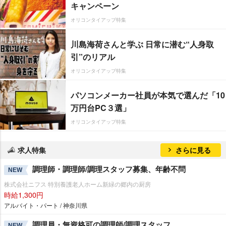
キャンペーン
オリコンタイアップ特集
川島海荷さんと学ぶ 日常に潜む“人身取
引”のリアル
オリコンタイアップ特集
パソコンメーカー社員が本気で選んだ「10
万円台PC３選」
オリコンタイアップ特集
求人特集
さらに見る
調理師・調理師/調理スタッフ募集、年齢不問
NEW
株式会社ニフス 特別養護老人ホーム新緑の郷内の厨房
時給1,300円
アルバイト・パート / 神奈川県
調理員・無資格可の調理師/調理スタッフ
NEW