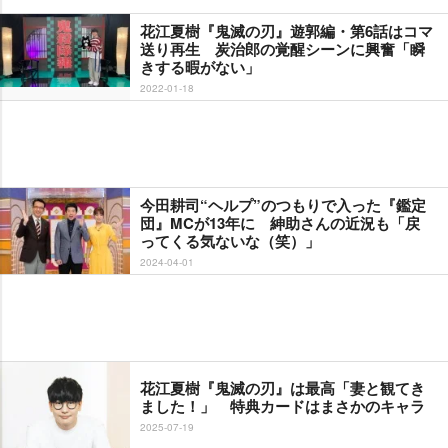
花江夏樹『鬼滅の刃』遊郭編・第6話はコマ
送り再生 炭治郎の覚醒シーンに興奮「瞬
きする暇がない」
2022-01-18
今田耕司“ヘルプ”のつもりで入った『鑑定
団』MCが13年に 紳助さんの近況も「戻
ってくる気ないな（笑）」
2024-04-01
花江夏樹『鬼滅の刃』は最高「妻と観てき
ました！」 特典カードはまさかのキャラ
2025-07-19