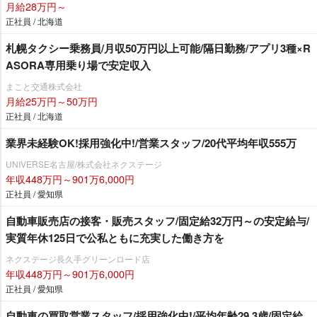
月給28万円～
正社員 / 北海道
札幌タクシー乗務員/月収50万円以上可能/隔日勤務/アプリ3種×R
ASORA専用乗り場で安定収入
まこと交通株式会社
月給25万円～50万円
正社員 / 北海道
業界未経験OK!採用強化中!/営業スタッフ/20代平均年収555万
UNIVERSE名古屋/株式会社ネクステージ
年収448万円～901万6,000円
正社員 / 愛知県
自動車販売店の接客・販売スタッフ/固定給32万円～の安定給与/
実質年休125日で公私ともに充実した働き方を
ネクステージ⾧久手グリーンロード店
年収448万円～901万6,000円
正社員 / 愛知県
自動車の買取営業スタッフ/採用強化中!/平均年齢29.3歳/固定給