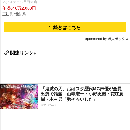
ネクステージ豊田東店
年収816万2,000円
正社員 / 愛知県
続きはこちら
sponsored by 求人ボックス
関連リンク+
『鬼滅の刃』おはスタ歴代MC声優が全員
出演で話題 山寺宏一・小野友樹・花江夏
樹・木村昴「勢ぞろいした」
2023-05-22