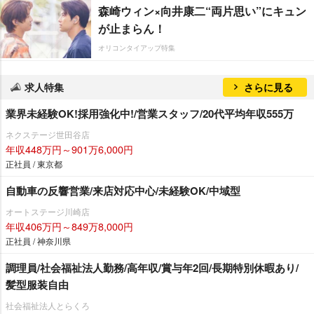
森崎ウィン×向井康二“両片思い”にキュン
が止まらん！
オリコンタイアップ特集
求人特集
さらに見る
業界未経験OK!採用強化中!/営業スタッフ/20代平均年収555万
ネクステージ世田谷店
年収448万円～901万6,000円
正社員 / 東京都
自動車の反響営業/来店対応中心/未経験OK/中域型
オートステージ川崎店
年収406万円～849万8,000円
正社員 / 神奈川県
調理員/社会福祉法人勤務/高年収/賞与年2回/長期特別休暇あり/
髪型服装自由
社会福祉法人とらくろ