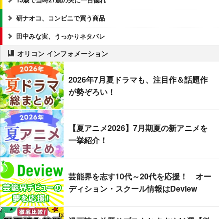
研ナオコ、コンビニで買う商品
田中みな実、うっかりネタバレ
オリコン インフォメーション
2026年7月夏ドラマも、注目作＆話題作
が勢ぞろい！
【夏アニメ2026】7月期夏の新アニメを
一挙紹介！
芸能界を志す10代～20代を応援！ オー
ディション・スクール情報はDeview