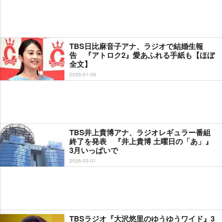
TBS日比麻音子アナ、ラジオで結婚生報
告 『アトロク2』愛あふれる手紙も【ほぼ
全文】
2026-01-06
TBS井上貴博アナ、ラジオレギュラー番組
終了を発表 『井上貴博 土曜日の「あ」』
3月いっぱいで
2026-03-01
TBSラジオ『大沢悠里のゆうゆうワイド』3