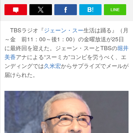
TBSラジオ『
ジェーン・スー
生活は踊る』（月
～金 前11：00～後1：00）の金曜放送が25日
に最終回を迎えた。ジェーン・スーとTBSの
堀井
美香
アナによる“スーミカ”コンビを労うべく、エ
ンディングでは
久米宏
からサプライズでメールが
届けられた。