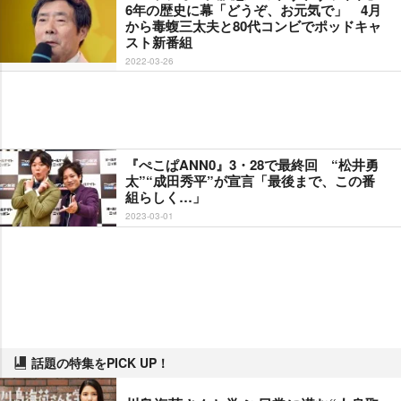
6年の歴史に幕「どうぞ、お元気で」 4月
から毒蝮三太夫と80代コンビでポッドキャ
スト新番組
2022-03-26
『ぺこぱANN0』3・28で最終回 “松井勇
太”“成田秀平”が宣言「最後まで、この番
組らしく…」
2023-03-01
話題の特集をPICK UP！