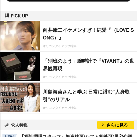
PICK UP
向井康二イケメンすぎ！純愛『（LOVE S
ONG）』
オリコンタイアップ特集
「別班のよう」腕時計で『VIVANT』の世
界観再現
オリコンタイアップ特集
川島海荷さんと学ぶ 日常に潜む“人身取
引”のリアル
オリコンタイアップ特集
求人特集
さらに見る
「福祉調理スタッフ」無資格可/シフト相談可/居宅介護
NEW