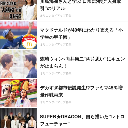
川島海荷さんと学ぶ 日常に潜む“人身取
引”のリアル
オリコンタイアップ特集
マクドナルドが40年にわたり支える「小
学生の甲子園」
オリコンタイアップ特集
森崎ウィン×向井康二“両片思い”にキュン
が止まらん！
オリコンタイアップ特集
デカすぎ都市伝説発生!?ファミマ45％増
量作戦再来
オリコンタイアップ特集
SUPER★DRAGON、自ら描いた”レトロ
フューチャー”