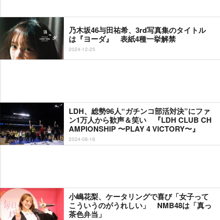
乃木坂46与田祐希、3rd写真集のタイトル
は『ヨーダ』 表紙4種一挙解禁
2024-12-25
LDH、総勢96人“ガチンコ部活対決”にファ
ン1万人から歓声＆笑い 『LDH CLUB CH
AMPIONSHIP 〜PLAY 4 VICTORY〜』
2024-08-16
小嶋花梨、ケータリングで喜び「女子って
こういうのがうれしい」 NMB48は「真っ
茶色弁当」