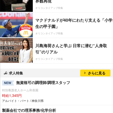
界観再現
オリコンタイアップ特集
マクドナルドが40年にわたり支える「小学
生の甲子園」
オリコンタイアップ特集
川島海荷さんと学ぶ 日常に潜む“人身取
引”のリアル
オリコンタイアップ特集
求人特集
さらに見る
無資格可の調理師/調理スタッフ
NEW
特別養護老人ホーム和喜園
時給1,345円
アルバイト・パート / 神奈川県
製薬会社での理系事務/化学分析