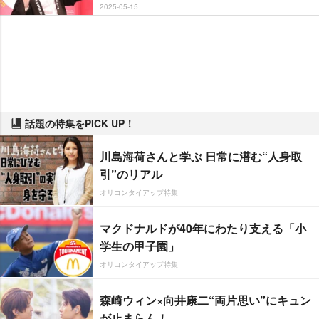
2025-05-15
話題の特集をPICK UP！
川島海荷さんと学ぶ 日常に潜む“人身取
引”のリアル
オリコンタイアップ特集
マクドナルドが40年にわたり支える「小
学生の甲子園」
オリコンタイアップ特集
森崎ウィン×向井康二“両片思い”にキュン
が止まらん！