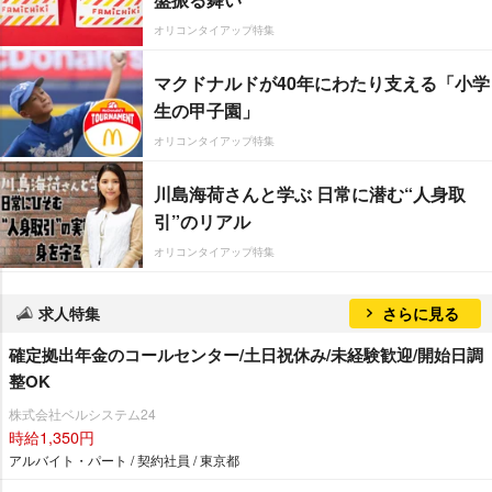
オリコンタイアップ特集
マクドナルドが40年にわたり支える「小学
生の甲子園」
オリコンタイアップ特集
川島海荷さんと学ぶ 日常に潜む“人身取
引”のリアル
オリコンタイアップ特集
求人特集
さらに見る
確定拠出年金のコールセンター/土日祝休み/未経験歓迎/開始日調
整OK
株式会社ベルシステム24
時給1,350円
アルバイト・パート / 契約社員 / 東京都