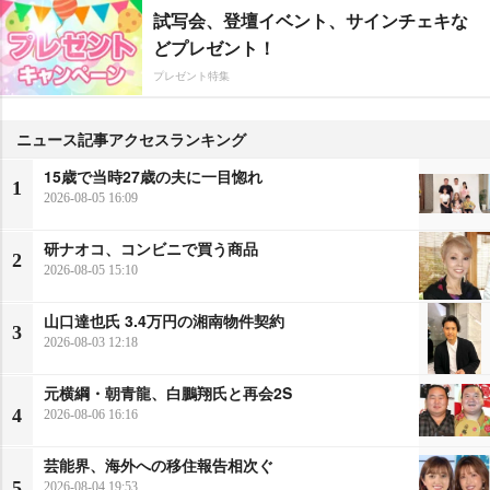
試写会、登壇イベント、サインチェキな
どプレゼント！
プレゼント特集
ニュース記事アクセスランキング
15歳で当時27歳の夫に一目惚れ
1
2026-08-05 16:09
研ナオコ、コンビニで買う商品
2
2026-08-05 15:10
山口達也氏 3.4万円の湘南物件契約
3
2026-08-03 12:18
元横綱・朝青龍、白鵬翔氏と再会2S
4
2026-08-06 16:16
芸能界、海外への移住報告相次ぐ
5
2026-08-04 19:53