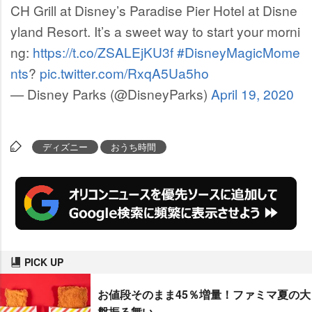
CH Grill at Disney’s Paradise Pier Hotel at Disne
yland Resort. It’s a sweet way to start your morni
ng:
https://t.co/ZSALEjKU3f
#DisneyMagicMome
nts
?
pic.twitter.com/RxqA5Ua5ho
— Disney Parks (@DisneyParks)
April 19, 2020
ディズニー
おうち時間
PICK UP
お値段そのまま45％増量！ファミマ夏の大
盤振る舞い