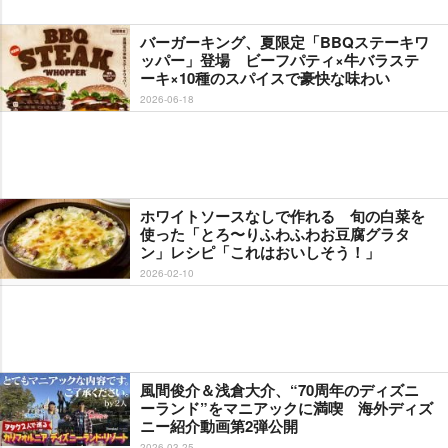
バーガーキング、夏限定「BBQステーキワ
ッパー」登場 ビーフパティ×牛バラステ
ーキ×10種のスパイスで豪快な味わい
2026-06-18
ホワイトソースなしで作れる 旬の白菜を
使った「とろ〜りふわふわお豆腐グラタ
ン」レシピ「これはおいしそう！」
2026-02-10
風間俊介＆浅倉大介、“70周年のディズニ
ーランド”をマニアックに満喫 海外ディズ
ニー紹介動画第2弾公開
2026-03-25