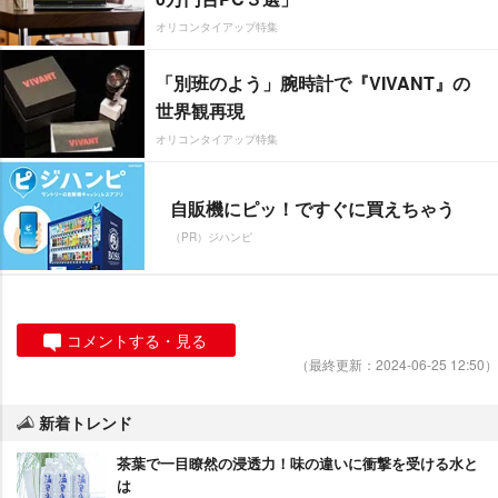
オリコンタイアップ特集
「別班のよう」腕時計で『VIVANT』の
世界観再現
オリコンタイアップ特集
自販機にピッ！ですぐに買えちゃう
（PR）ジハンピ
コメントする・見る
（最終更新：2024-06-25 12:50）
新着トレンド
茶葉で一目瞭然の浸透力！味の違いに衝撃を受ける水と
は