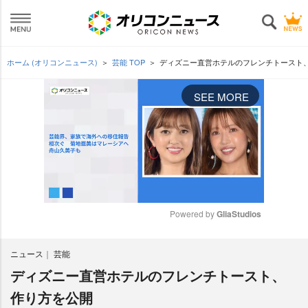
ホーム (オリコンニュース)
芸能 TOP
ディズニー直営ホテルのフレンチトースト
SEE MORE
Powered by 
GliaStudios
M
ニュース
芸能
u
t
ディズニー直営ホテルのフレンチトースト、
e
作り方を公開