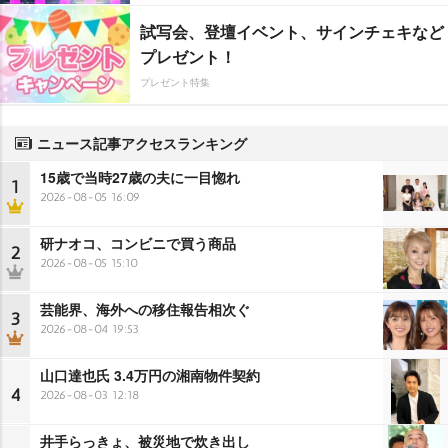
試写会、登壇イベント、サインチェキなど
プレゼント！
プレゼント特集
ニュース記事アクセスランキング
15歳で当時27歳の夫に一目惚れ
1
2026-08-05 16:09
研ナオコ、コンビニで買う商品
2
2026-08-05 15:10
芸能界、海外への移住報告相次ぐ
3
2026-08-04 19:53
山口達也氏 3.4万円の湘南物件契約
4
2026-08-03 12:18
井手らっきょ、被災地で炊き出し