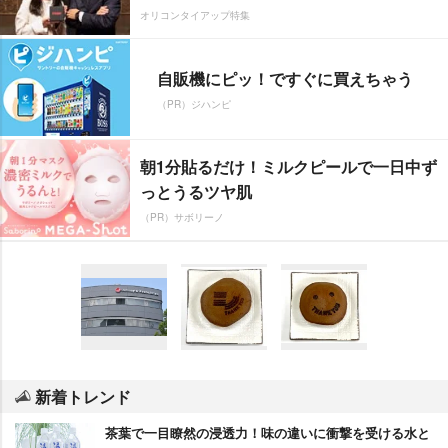
オリコンタイアップ特集
自販機にピッ！ですぐに買えちゃう
（PR）ジハンピ
朝1分貼るだけ！ミルクピールで一日中ず
っとうるツヤ肌
（PR）サボリーノ
新着トレンド
茶葉で一目瞭然の浸透力！味の違いに衝撃を受ける水と