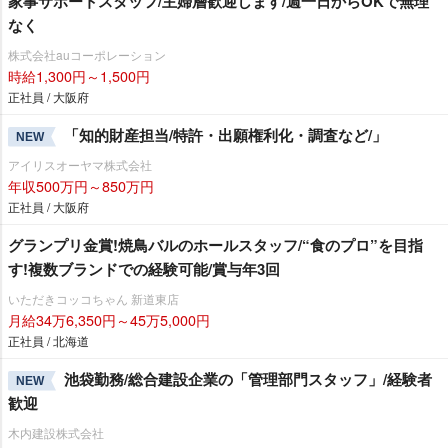
家事サポートスタッフ/主婦層歓迎します/週一日からOKで無理
なく
株式会社auコーポレーション
時給1,300円～1,500円
正社員 / 大阪府
「知的財産担当/特許・出願権利化・調査など/」
NEW
アイリスオーヤマ株式会社
年収500万円～850万円
正社員 / 大阪府
グランプリ金賞!焼鳥バルのホールスタッフ/“食のプロ”を目指
す!複数ブランドでの経験可能/賞与年3回
いただきコッコちゃん 新道東店
月給34万6,350円～45万5,000円
正社員 / 北海道
池袋勤務/総合建設企業の「管理部門スタッフ」/経験者
NEW
歓迎
木内建設株式会社