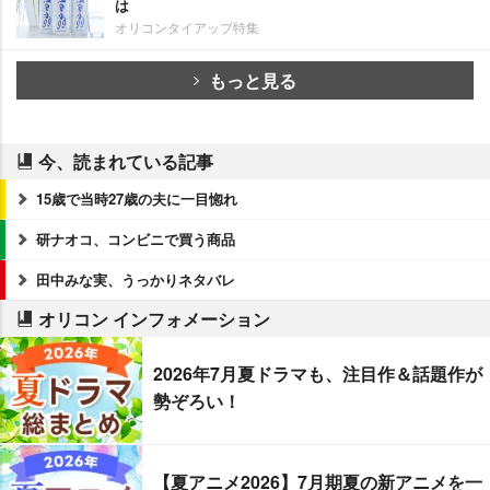
は
オリコンタイアップ特集
もっと見る
今、読まれている記事
15歳で当時27歳の夫に一目惚れ
研ナオコ、コンビニで買う商品
田中みな実、うっかりネタバレ
オリコン インフォメーション
2026年7月夏ドラマも、注目作＆話題作が
勢ぞろい！
【夏アニメ2026】7月期夏の新アニメを一