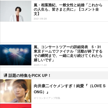
嵐・相葉雅紀、一般女性と結婚「これから
の人生も、皆さまと共に」【コメント全
文】
2021-09-28
嵐、コンサートツアーの詳細発表 5・31
東京ドームでファイナル「活動が終了する
その瞬間まで、一緒に走り続けてくれたら
嬉しいです」
2025-11-22
話題の特集をPICK UP！
向井康二イケメンすぎ！純愛『（LOVE S
ONG）』
オリコンタイアップ特集