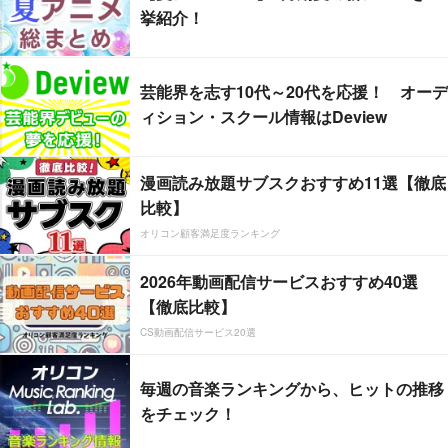
挙紹介！
芸能界を志す10代～20代を応援！ オーデ
ィション・スクール情報はDeview
漫画読み放題サブスクおすすめ11選【徹底
比較】
オリコン顧客満足度ランキング
2026年動画配信サービスおすすめ40選
【徹底比較】
CS動画配信サービス20選
毎週の音楽ランキングから、ヒットの推移
をチェック！