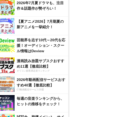
2026年7月夏ドラマも、注目
作＆話題作が勢ぞろい！
【夏アニメ2026】7月期夏の
新アニメを一挙紹介！
芸能界を志す10代～20代を応
援！オーディション・スクー
ル情報はDeview
漫画読み放題サブスクおすす
め11選【徹底比較】
オリコン顧客満足度ランキング
2026年動画配信サービスおす
すめ40選【徹底比較】
CS動画配信サービス20選
毎週の音楽ランキングから、
ヒットの推移をチェック！