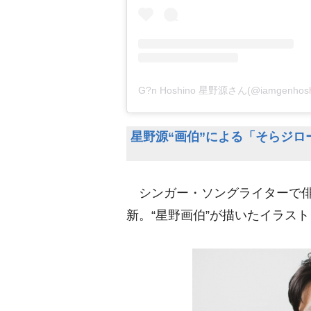
G?n Hoshino 星野源さん(@iamgenh
星野源“画伯”による「そらジロ
シンガー・ソングライターで
新。“星野画伯”が描いたイラス