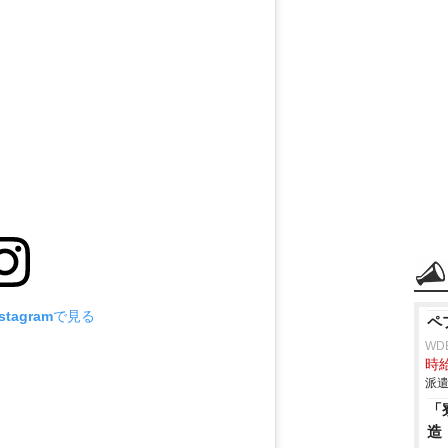
tagramで見る
ペ
WD
時給
派遣
「
造