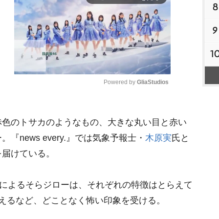
8
9
1
Powered by 
GliaStudios
M
色のトサカのようなもの、大きな丸い目と赤い
u
t
news every.』では気象予報士・
木原実
氏と
e
を届けている。
”によるそらジローは、それぞれの特徴はとらえて
生えるなど、どことなく怖い印象を受ける。