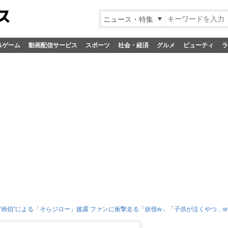
ニュース・特集
&ゲーム
動画配信サービス
スポーツ
社会・経済
グルメ
ビューティ
ラ
“画伯”による「そらジロー」披露 ファンに衝撃走る「妖怪w」「子供が泣くやつ…w