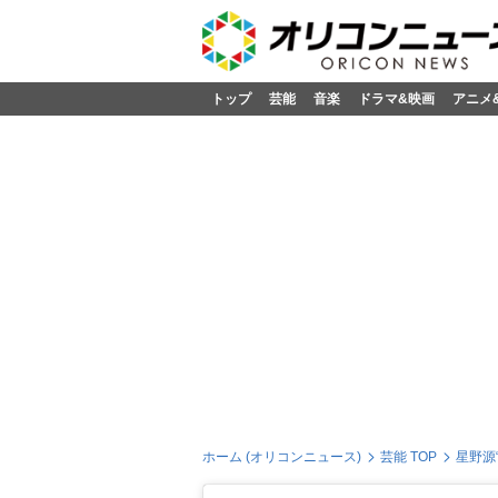
トップ
芸能
音楽
ドラマ&映画
アニメ
ホーム (オリコンニュース)
芸能 TOP
星野源