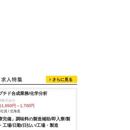
さらに見る
プチド合成業務/化学分析
B株式会社
1,650円～1,700円
社員 / 北海道
寮完備」調味料の製造補助/即入寮/製
・工場/日勤/日払い/工場・製造