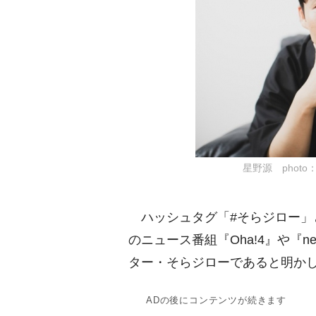
星野源 photo：田
ハッシュタグ「#そらジロー」
のニュース番組『Oha!4』や『ne
ター・そらジローであると明か
ADの後にコンテンツが続きます