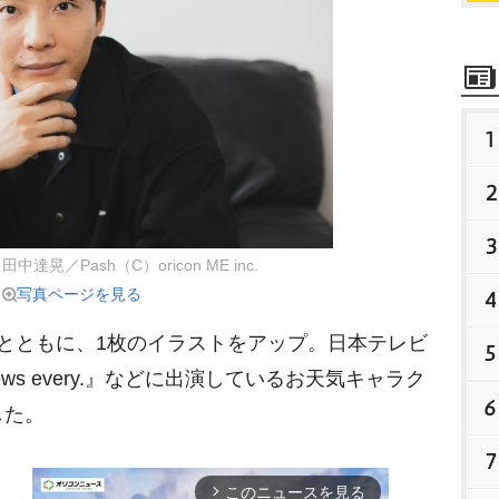
1
2
3
中達晃／Pash（C）oricon ME inc.
写真ページを見る
4
とともに、1枚のイラストをアップ。日本テレビ
5
ws every.』などに出演しているお天気キャラク
6
した。
7
このニュースを見る
arrow_forward_ios