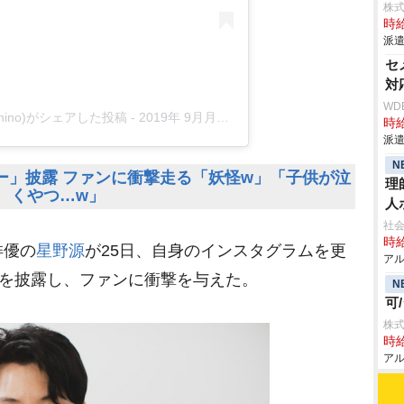
株
時給
派遣
セ
対
WD
oshino)がシェアした投稿
-
2019年 9月月25日午前2時43分PDT
時給
派遣
N
ー」披露 ファンに衝撃走る「妖怪w」「子供が泣
理
くやつ…w」
人
社会
時給
俳優の
星野源
が25日、自身のインスタグラムを更
アル
トを披露し、ファンに衝撃を与えた。
N
可
株式
時給
アル