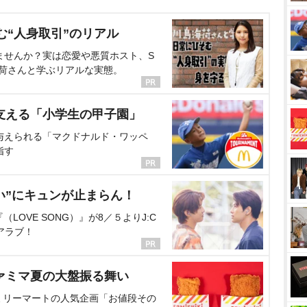
む“人身取引”のリアル
ませんか？実は恋愛や悪質ホスト、S
海荷さんと学ぶリアルな実態。
支える「小学生の甲子園」
与えられる「マクドナルド・ワッペ
指す
い”にキュンが止まらん！
OVE SONG）』が8／５よりJ:C
アラブ！
ァミマ夏の大盤振る舞い
ミリーマートの人気企画「お値段その