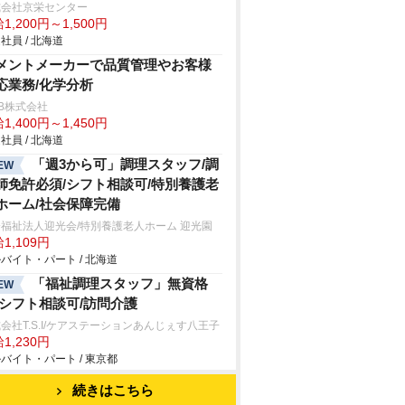
式会社京栄センター
1,200円～1,500円
社員 / 北海道
メントメーカーで品質管理やお客様
応業務/化学分析
B株式会社
1,400円～1,450円
社員 / 北海道
「週3から可」調理スタッフ/調
EW
師免許必須/シフト相談可/特別養護老
ホーム/社会保障完備
福祉法人迎光会/特別養護老人ホーム 迎光園
1,109円
バイト・パート / 北海道
「福祉調理スタッフ」無資格
EW
/シフト相談可/訪問介護
会社T.S.I/ケアステーションあんじぇす八王子
1,230円
バイト・パート / 東京都
続きはこちら