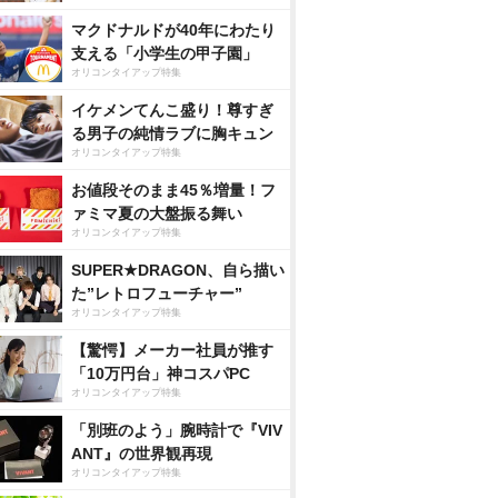
マクドナルドが40年にわたり
支える「小学生の甲子園」
オリコンタイアップ特集
イケメンてんこ盛り！尊すぎ
る男子の純情ラブに胸キュン
オリコンタイアップ特集
お値段そのまま45％増量！フ
ァミマ夏の大盤振る舞い
オリコンタイアップ特集
SUPER★DRAGON、自ら描い
た”レトロフューチャー”
オリコンタイアップ特集
【驚愕】メーカー社員が推す
「10万円台」神コスパPC
オリコンタイアップ特集
「別班のよう」腕時計で『VIV
ANT』の世界観再現
オリコンタイアップ特集