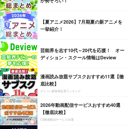
が勢ぞろい！
【夏アニメ2026】7月期夏の新アニメを
一挙紹介！
芸能界を志す10代～20代を応援！ オー
ディション・スクール情報はDeview
漫画読み放題サブスクおすすめ11選【徹
底比較】
オリコン顧客満足度ランキング
2026年動画配信サービスおすすめ40選
【徹底比較】
CS動画配信サービス20選