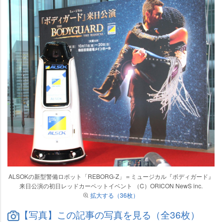
ALSOKの新型警備ロボット「REBORG-Z」＝ミュージカル『ボディガード』
来日公演の初日レッドカーペットイベント （C）ORICON NewS inc.
拡大する（36枚）
【写真】この記事の写真を見る（全36枚）