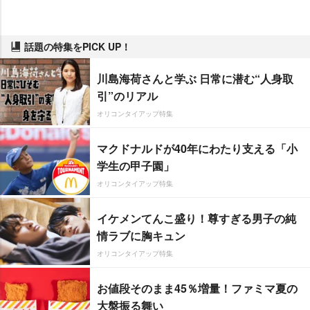
話題の特集をPICK UP！
川島海荷さんと学ぶ 日常に潜む“人身取
引”のリアル
オリコンタイアップ特集
マクドナルドが40年にわたり支える「小
学生の甲子園」
オリコンタイアップ特集
イケメンてんこ盛り！尊すぎる男子の純
情ラブに胸キュン
オリコンタイアップ特集
お値段そのまま45％増量！ファミマ夏の
大盤振る舞い