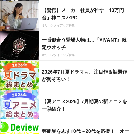
【驚愕】メーカー社員が推す「10万円
台」神コスパPC
オリコンタイアップ特集
一番似合う登場人物は…『VIVANT』限
定ウオッチ
オリコンタイアップ特集
2026年7月夏ドラマも、注目作＆話題作
が勢ぞろい！
【夏アニメ2026】7月期夏の新アニメを
一挙紹介！
芸能界を志す10代～20代を応援！ オー