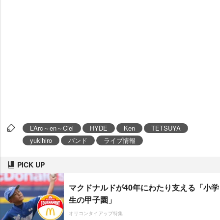
L’Arc～en～Ciel
HYDE
Ken
TETSUYA
yukihiro
バンド
ライブ情報
PICK UP
マクドナルドが40年にわたり支える「小学
生の甲子園」
オリコンタイアップ特集