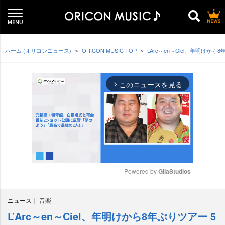
ホーム (オリコンニュース)
ORICON MUSIC TOP
L’Arc～en～Ciel、年明けか
このニュースを見る
arrow_forward_ios
Powered by 
GliaStudios
M
ニュース
音楽
u
t
L’Arc～en～Ciel、年明けから8年ぶりツアー 5
e