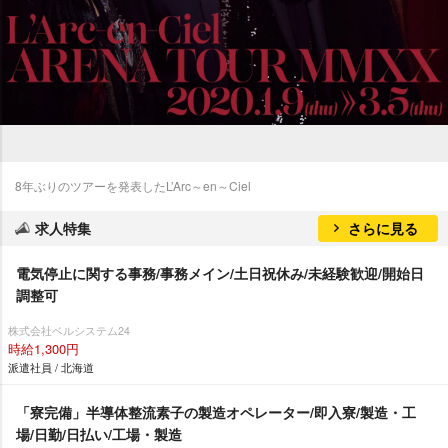
8年ぶりのツアーを発表したL’Arc～en～Ciel
求人特集
さらに見る
電気停止に関する事務/事務メイン/土日祝休み/未経験歓迎/開始日
調整可
株式会社ベルシステム24
時給1,300円
派遣社員 / 北海道
「寮完備」半導体整流素子の製造オペレーター/即入寮/製造・工
場/日勤/日払い/工場・製造