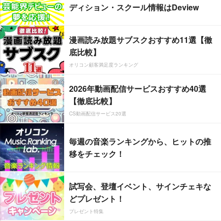
ディション・スクール情報はDeview
漫画読み放題サブスクおすすめ11選【徹
底比較】
オリコン顧客満足度ランキング
2026年動画配信サービスおすすめ40選
【徹底比較】
CS動画配信サービス20選
毎週の音楽ランキングから、ヒットの推
移をチェック！
試写会、登壇イベント、サインチェキな
どプレゼント！
プレゼント特集