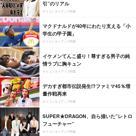
引”のリアル
オリコンタイアップ特集
マクドナルドが40年にわたり支える「小
学生の甲子園」
オリコンタイアップ特集
イケメンてんこ盛り！尊すぎる男子の純
情ラブに胸キュン
オリコンタイアップ特集
デカすぎ都市伝説発生!?ファミマ45％増
量作戦再来
オリコンタイアップ特集
SUPER★DRAGON、自ら描いた”レトロ
フューチャー”
オリコンタイアップ特集