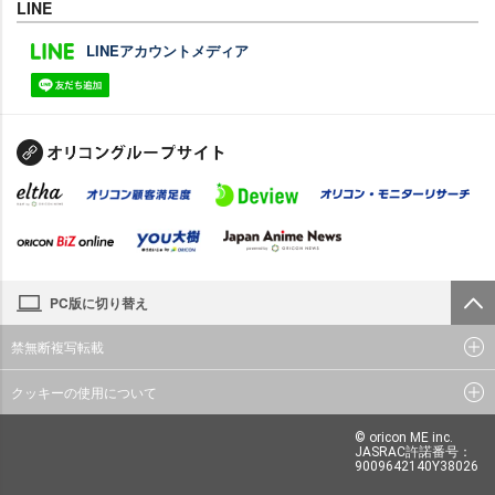
LINE
LINEアカウントメディア
PC版に切り替え
禁無断複写転載
クッキーの使用について
© oricon ME inc.
JASRAC許諾番号：
9009642140Y38026