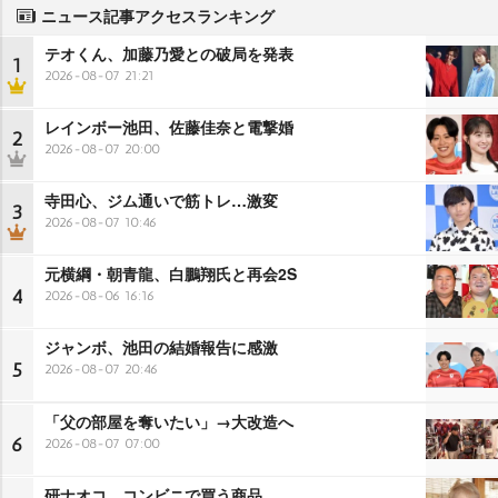
ニュース記事アクセスランキング
テオくん、加藤乃愛との破局を発表
1
2026-08-07 21:21
レインボー池田、佐藤佳奈と電撃婚
2
2026-08-07 20:00
寺田心、ジム通いで筋トレ…激変
3
2026-08-07 10:46
元横綱・朝青龍、白鵬翔氏と再会2S
4
2026-08-06 16:16
ジャンボ、池田の結婚報告に感激
5
2026-08-07 20:46
「父の部屋を奪いたい」→大改造へ
6
2026-08-07 07:00
研ナオコ、コンビニで買う商品