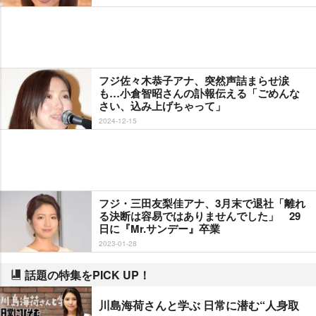
フジ佐々木恭子アナ、突然声詰まらせ涙
も…小倉智昭さんの訃報伝える「ごめんな
さい、込み上げちゃって」
2024-12-15
フジ・三田友梨佳アナ、3月末で退社「離れ
る決断は容易ではありませんでした」 29
日に『Mr.サンデー』卒業
2023-01-28
話題の特集をPICK UP！
川島海荷さんと学ぶ 日常に潜む“人身取