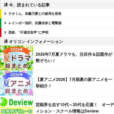
今、読まれている記事
テオくん、加藤乃愛との破局を発表
レインボー池田、佐藤佳奈と電撃婚
西鉄、“不適切音声”に声明
オリコン インフォメーション
2026年7月夏ドラマも、注目作＆話題作が
勢ぞろい！
【夏アニメ2026】7月期夏の新アニメを一
挙紹介！
芸能界を志す10代～20代を応援！ オーデ
ィション・スクール情報はDeview