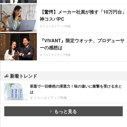
【驚愕】メーカー社員が推す「10万円台」
神コスパPC
オリコンタイアップ特集
『VIVANT』限定ウオッチ、プロデューサ
ーの感想は
オリコンタイアップ特集
新着トレンド
茶葉で一目瞭然の浸透力！味の違いに衝撃を受ける水と
は
オリコンタイアップ特集
もっと見る