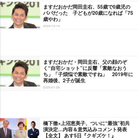
ますだおかだ岡田圭右、55歳で0歳児の
パパだった 子どもが20歳になれば「75
歳やわ」
2024-10-14
ますだおかだ・岡田圭右、父の顔のぞ
く“自宅ショット”に反響「素敵なおう
ち」「子煩悩で素敵ですね」 2019年に
再婚後、2子が誕生
2026-01-28
橋下徹×上沼恵美子、ついに“最強”初共
演決定…内容＆意気込みコメント発表
【全文】 あす5日『クギズケ！』