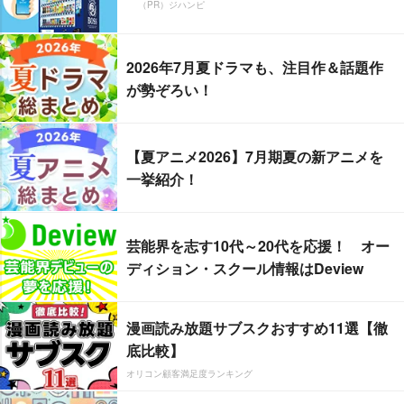
（PR）ジハンピ
2026年7月夏ドラマも、注目作＆話題作
が勢ぞろい！
【夏アニメ2026】7月期夏の新アニメを
一挙紹介！
芸能界を志す10代～20代を応援！ オー
ディション・スクール情報はDeview
漫画読み放題サブスクおすすめ11選【徹
底比較】
オリコン顧客満足度ランキング