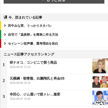
今、読まれている記事
田中みな実、うっかりネタバレ
自宅で「温泉卵」を簡単に作る方法
セイレーン役声優、選考理由を告白
ニュース記事アクセスランキング
研ナオコ、コンビニで買う商品
1
2026-08-05 15:10
元横綱・朝青龍、白鵬翔氏と再会2S
2
2026-08-06 16:16
寺田心、ジム通いで筋トレ…激変
3
2026-08-07 10:46