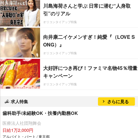
川島海荷さんと学ぶ 日常に潜む“人身取
引”のリアル
オリコンタイアップ特集
向井康二イケメンすぎ！純愛『（LOVE S
ONG）』
オリコンタイアップ特集
大好評につき再び！ファミマ名物45％増量
キャンペーン
オリコンタイアップ特集
求人特集
さらに見る
歯科助手/未経験OK・扶養内勤務OK
医療法人社団翔舞会
日給1万2,000円
アルバイト・パート / 東京都