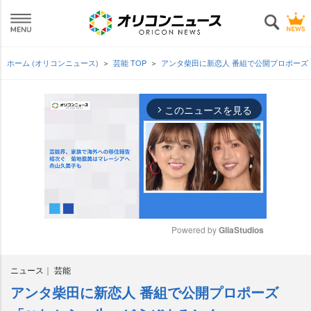
ホーム (オリコンニュース)
芸能 TOP
アンタ柴田に新恋人 番組で公開プロポー
このニュースを見る
arrow_forward_ios
Powered by 
GliaStudios
M
ニュース
芸能
u
t
アンタ柴田に新恋人 番組で公開プロポーズ
e