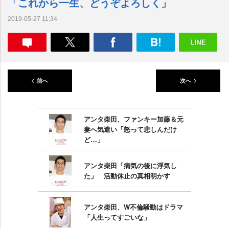
「これから一生、どうぞよろしく」
2019-05-27 11:34
前へ
次へ
アンタ柴田、ファンキー加藤＆元
妻へ気遣い「怒って悲しんだけ
ど…」
アンタ柴田「病気の後に浮気し
た」 活動休止の真相明かす
アンタ柴田、W不倫騒動はドラマ
「人生ってすごいな」