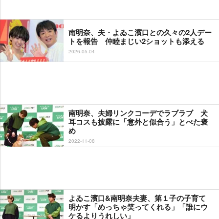
南明奈、夫・よゐこ濱口との久々の2人デー
トを報告 仲睦まじい2ショットも添える
2026-05-04
南明奈、夫婦リンクコーデでラブラブ 犬
耳コスも披露に「意外と似合う」とべた褒
め
2022-11-08
よゐこ濱口&南明奈夫妻、第１子の子育て
明かす「めっちゃ笑ってくれる」「誰にウ
ケるよりうれしい」