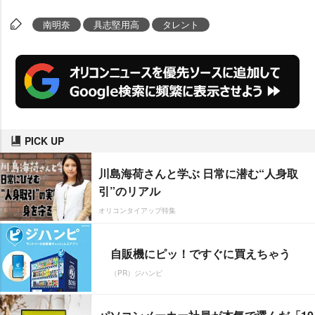
南明奈
具志堅用高
タレント
PICK UP
川島海荷さんと学ぶ 日常に潜む“人身取
引”のリアル
オリコンタイアップ特集
自販機にピッ！ですぐに買えちゃう
（PR）ジハンピ