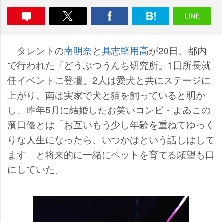
タレントの
南明奈
と
具志堅用高
が20日、都内
で行われた『どうぶつうんち研究所』1日所長就
任イベントに登壇。2人は愛犬と共にステージに
上がり、南は実家で犬と猫を飼っていると明か
し、昨年5月に結婚したお笑いコンビ・よゐこの
濱口優とは「お互いもう少し年齢を重ねてゆっく
りな人生になったら、いつかはという話しはして
ます」と将来的に一緒にペットを育てる願望も口
にしていた。