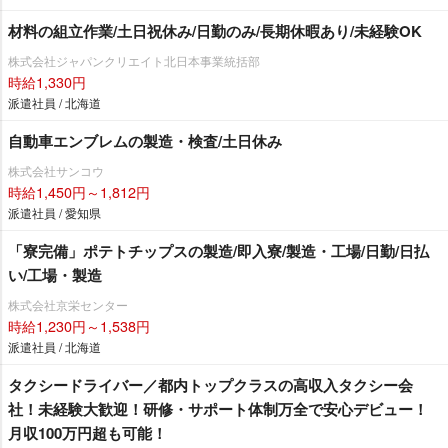
材料の組立作業/土日祝休み/日勤のみ/長期休暇あり/未経験OK
株式会社ジャパンクリエイト北日本事業統括部
時給1,330円
派遣社員 / 北海道
自動車エンブレムの製造・検査/土日休み
株式会社サンコウ
時給1,450円～1,812円
派遣社員 / 愛知県
「寮完備」ポテトチップスの製造/即入寮/製造・工場/日勤/日払
い/工場・製造
株式会社京栄センター
時給1,230円～1,538円
派遣社員 / 北海道
タクシードライバー／都内トップクラスの高収入タクシー会
社！未経験大歓迎！研修・サポート体制万全で安心デビュー！
月収100万円超も可能！