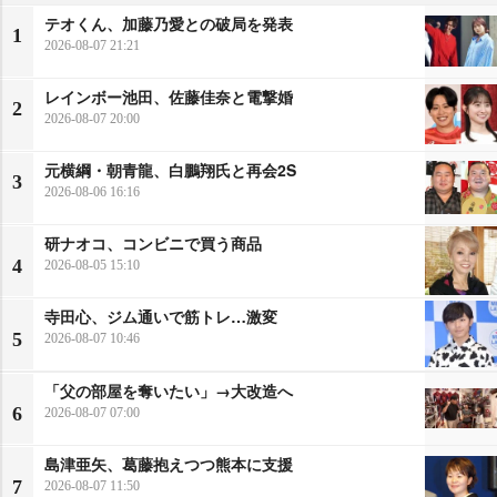
テオくん、加藤乃愛との破局を発表
1
2026-08-07 21:21
レインボー池田、佐藤佳奈と電撃婚
2
2026-08-07 20:00
元横綱・朝青龍、白鵬翔氏と再会2S
3
2026-08-06 16:16
研ナオコ、コンビニで買う商品
4
2026-08-05 15:10
寺田心、ジム通いで筋トレ…激変
5
2026-08-07 10:46
「父の部屋を奪いたい」→大改造へ
6
2026-08-07 07:00
島津亜矢、葛藤抱えつつ熊本に支援
7
2026-08-07 11:50