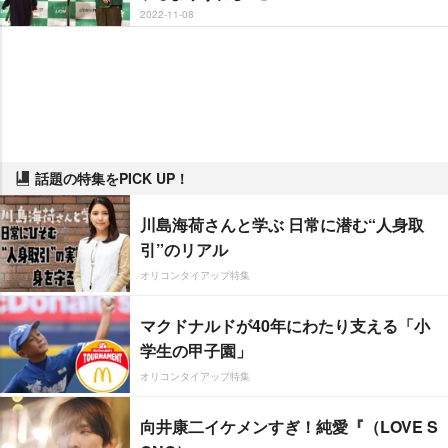
2022-11-08
話題の特集をPICK UP！
川島海荷さんと学ぶ 日常に潜む“人身取
引”のリアル
オリコンタイアップ特集
マクドナルドが40年にわたり支える「小
学生の甲子園」
オリコンタイアップ特集
向井康二イケメンすぎ！純愛『（LOVE S