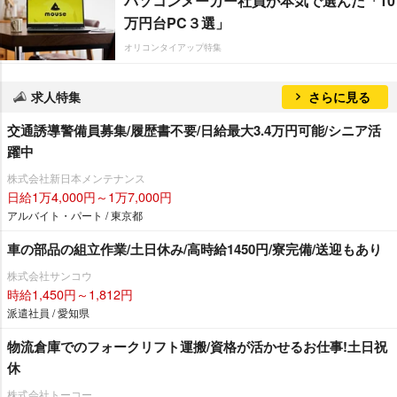
パソコンメーカー社員が本気で選んだ「10
万円台PC３選」
オリコンタイアップ特集
求人特集
さらに見る
交通誘導警備員募集/履歴書不要/日給最大3.4万円可能/シニア活
躍中
株式会社新日本メンテナンス
日給1万4,000円～1万7,000円
アルバイト・パート / 東京都
車の部品の組立作業/土日休み/高時給1450円/寮完備/送迎もあり
株式会社サンコウ
時給1,450円～1,812円
派遣社員 / 愛知県
物流倉庫でのフォークリフト運搬/資格が活かせるお仕事!土日祝
休
株式会社トーコー