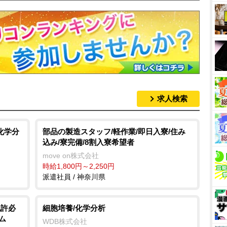
求人検索
化学分
部品の製造スタッフ/軽作業/即日入寮/住み
込み/寮完備/8割入寮希望者
move on株式会社
時給1,800円～2,250円
派遣社員 / 神奈川県
免許必
細胞培養/化学分析
ム
WDB株式会社