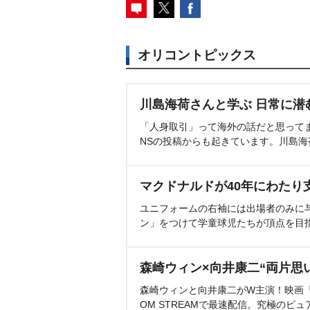
オリコントピックス
川島海荷さんと学ぶ 日常に潜
「人身取引」って海外の話だと思って
NSの投稿からも起きています。川島
マクドナルドが40年にわたり
ユニフォームの右袖には出場者のみに
ン」をつけて学童球児たちが頂点を目
森崎ウィン×向井康二“両片思
森崎ウィンと向井康二がW主演！映画『（L
OM STREAMで最速配信。究極のピュ