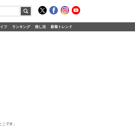
イフ
ランキング
推し活
新着トレンド
とこです」