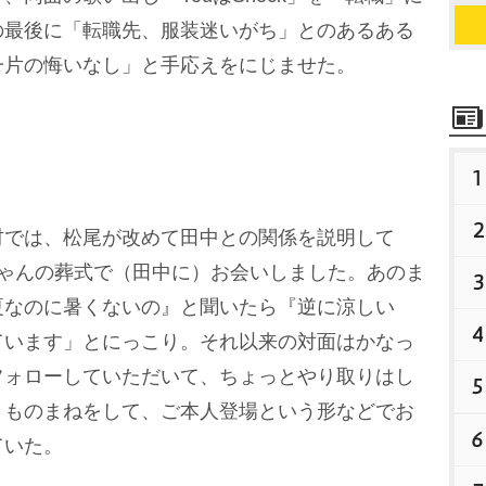
の最後に「転職先、服装迷いがち」とのあるある
一片の悔いなし」と手応えをにじませた。
1
2
では、松尾が改めて田中との関係を説明して
ちゃんの葬式で（田中に）お会いしました。あのま
3
夏なのに暑くないの』と聞いたら『逆に涼しい
4
ています」とにっこり。それ以来の対面はかなっ
フォローしていただいて、ちょっとやり取りはし
5
、ものまねをして、ご本人登場という形などでお
6
ていた。