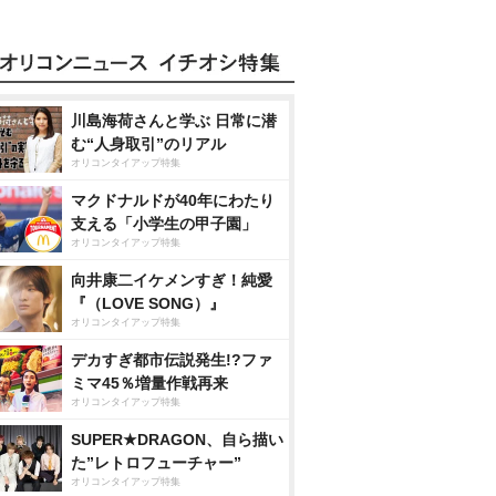
川島海荷さんと学ぶ 日常に潜
む“人身取引”のリアル
オリコンタイアップ特集
マクドナルドが40年にわたり
支える「小学生の甲子園」
オリコンタイアップ特集
向井康二イケメンすぎ！純愛
『（LOVE SONG）』
オリコンタイアップ特集
デカすぎ都市伝説発生!?ファ
ミマ45％増量作戦再来
オリコンタイアップ特集
SUPER★DRAGON、自ら描い
た”レトロフューチャー”
オリコンタイアップ特集