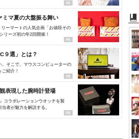
ァミマ夏の大盤振る舞い
ミリーマートの人気企画「お値段その
、シリーズ初の年2回開催！
C９選」とは？
い。そこで、マウスコンピューターの
をご紹介！
界観表現した腕時計登場
NT』コラボレーションウオッチを製
担当者が魅力を解説する。