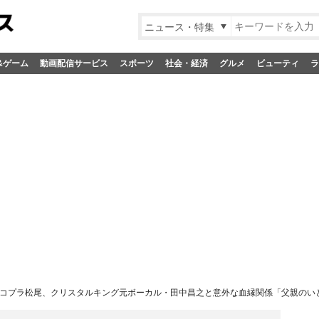
ニュース・特集
&ゲーム
動画配信サービス
スポーツ
社会・経済
グルメ
ビューティ
ラ
コプラ松尾、クリスタルキング元ボーカル・田中昌之と意外な血縁関係「父親のい