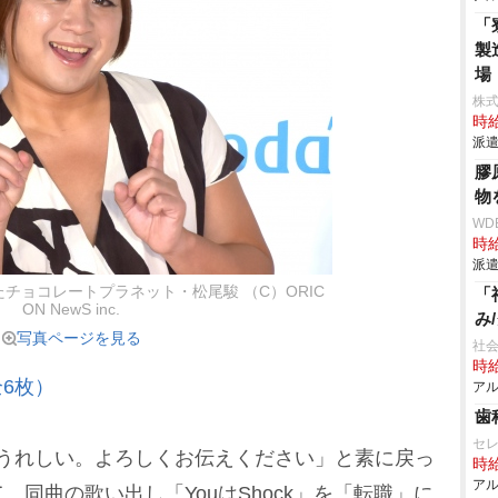
「
製
場
株
時給
派遣
膠
物
WD
時給
派遣
チョコレートプラネット・松尾駿 （C）ORIC
「
ON NewS inc.
み
写真ページを見る
社会
時給
6枚）
アル
歯
セ
うれしい。よろしくお伝えください」と素に戻っ
時給
アル
同曲の歌い出し「YouはShock」を「転職」に