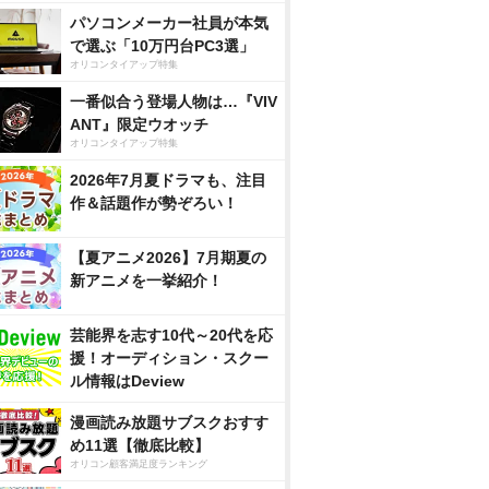
パソコンメーカー社員が本気
で選ぶ「10万円台PC3選」
オリコンタイアップ特集
一番似合う登場人物は…『VIV
ANT』限定ウオッチ
オリコンタイアップ特集
2026年7月夏ドラマも、注目
作＆話題作が勢ぞろい！
【夏アニメ2026】7月期夏の
新アニメを一挙紹介！
芸能界を志す10代～20代を応
援！オーディション・スクー
ル情報はDeview
漫画読み放題サブスクおすす
め11選【徹底比較】
オリコン顧客満足度ランキング