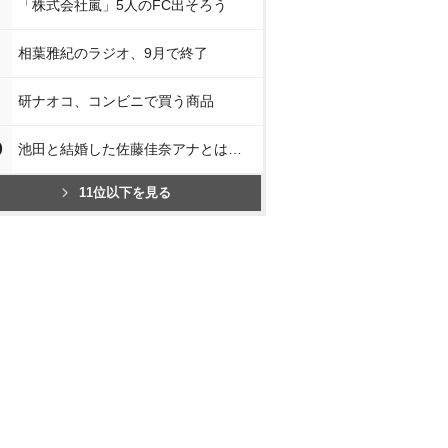
「株式会社嵐」5人のFC出そろう
相葉雅紀のラジオ、9月で終了
研ナオコ、コンビニで買う商品
0
池田と結婚した佐藤佳奈アナとは…
11位以下を見る