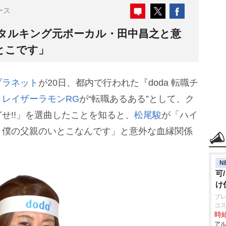
ース
タルキング元ボーカル・田中昌之と意
とこです」
プラネット
が20日、都内で行われた『doda 転職チ
。
レイザーラモンRG
が“転職あるある”として、ク
せ!!」を選曲したことを知ると、
松尾駿
が「ハイ
、僕の父親のいとこなんです」と意外な血縁関係
N
可
け
プレ
コ
時給
アル