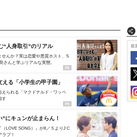
む“人身取引”のリアル
最
ませんか？実は恋愛や悪質ホスト、S
海荷さんと学ぶリアルな実態。
支える「小学生の甲子園」
与えられる「マクドナルド・ワッペ
指す
い”にキュンが止まらん！
OVE SONG）』が8／５よりJ:C
アラブ！