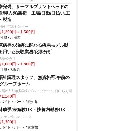
寮完備」サーマルプリントヘッドの
造/即入寮/製造・工場/日勤/日払い/工
・製造
式会社京栄センター
1,200円～1,500円
社員 / 北海道
原病等の治療に関わる疾患モデル動
を用いた実験業務/化学分析
B株式会社
1,600円～1,800円
社員 / 大阪府
福祉調理スタッフ」無資格可/午前の
/グループホーム
福祉法人知多学園/グループホーム 前山らく楽
1,140円
バイト・パート / 愛知県
科助手/未経験OK・扶養内勤務OK
レナデンタルオフィス
1,300円
バイト・パート / 東京都