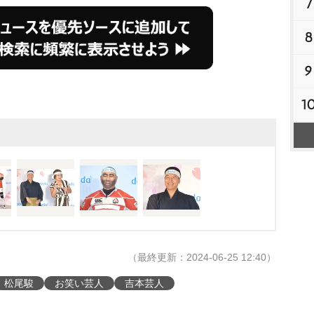
7
8
9
1
（最終更新：2024-06-25 12:40）
松尾駿
お笑い芸人
吉本芸人