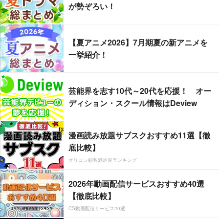
が勢ぞろい！
【夏アニメ2026】7月期夏の新アニメを
一挙紹介！
芸能界を志す10代～20代を応援！ オー
ディション・スクール情報はDeview
漫画読み放題サブスクおすすめ11選【徹
底比較】
オリコン顧客満足度ランキング
2026年動画配信サービスおすすめ40選
【徹底比較】
CS動画配信サービス20選