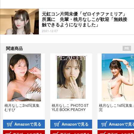
元虹コン片岡未優「ゼロイチファミリア」
所属に 先輩・桃月なしこが歓迎「無銭接
触できるようになりました」
2021-12-07
関連商品
桃月なしこ2nd写真集 
桃月なしこ PHOTO ST
桃月なしこ1st写真集
むすび
YLE BOOK PEACHY
完
Amazonで見る
Amazonで見る
Amazonで見