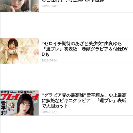
2026-01-05
“ゼロイチ期待のあざと美少女”由良ゆら
『週プレ』初表紙 巻頭グラビア＆付録DV
Dも
2022-04-04
“グラビア界の最高峰”雪平莉左、史上最高
に妖艶なビキニグラビア 『週プレ』表紙
で大胆カット
2024-01-15