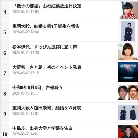
『徹子の部屋』山村紅葉放送日決定
4
2026-08-09 17:05
重岡大毅、結婚＆第1子誕生を報告
5
2026-08-09 18:00
松本伊代、すっぴん披露に驚く声
6
2026-08-09 11:30
大野智「さと島」初のイベント発表
7
2026-08-09 13:15
令和8年8月8日、吉報続々
8
2026-08-08 18:17
重岡大毅＆濵田崇裕、結婚をW発表
9
2026-08-09 18:01
中島歩、出身大学と学部を告白
10
2026-08-09 14:01