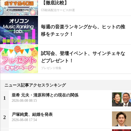
【徹底比較】
CS動画配信サービス20選
毎週の音楽ランキングから、ヒットの推
移をチェック！
試写会、登壇イベント、サインチェキな
どプレゼント！
プレゼント特集
ニュース記事アクセスランキング
亜希 元夫・清原和博との現在の関係
1
2026-08-08 08:15
戸塚純貴、結婚を発表
2
2026-08-08 17:54