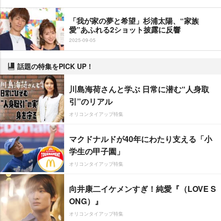
「我が家の夢と希望」杉浦太陽、“家族
愛”あふれる2ショット披露に反響
2025-09-05
話題の特集をPICK UP！
川島海荷さんと学ぶ 日常に潜む“人身取
引”のリアル
オリコンタイアップ特集
マクドナルドが40年にわたり支える「小
学生の甲子園」
オリコンタイアップ特集
向井康二イケメンすぎ！純愛『（LOVE S
ONG）』
オリコンタイアップ特集