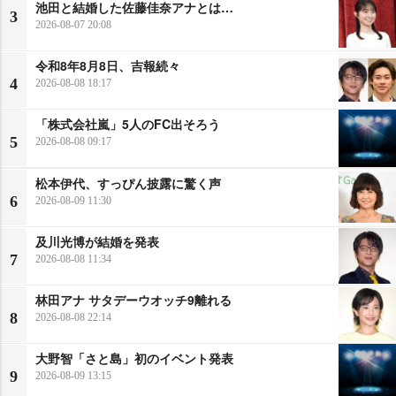
池田と結婚した佐藤佳奈アナとは…
3
2026-08-07 20:08
令和8年8月8日、吉報続々
4
2026-08-08 18:17
「株式会社嵐」5人のFC出そろう
5
2026-08-08 09:17
松本伊代、すっぴん披露に驚く声
6
2026-08-09 11:30
及川光博が結婚を発表
7
2026-08-08 11:34
林田アナ サタデーウオッチ9離れる
8
2026-08-08 22:14
大野智「さと島」初のイベント発表
9
2026-08-09 13:15