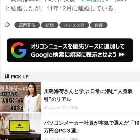
と結婚したが、11年12月に離婚している。
高岡蒼佑
結婚
インスタ発
俳優
PICK UP
川島海荷さんと学ぶ 日常に潜む“人身取
引”のリアル
オリコンタイアップ特集
パソコンメーカー社員が本気で選んだ「10
万円台PC３選」
オリコンタイアップ特集