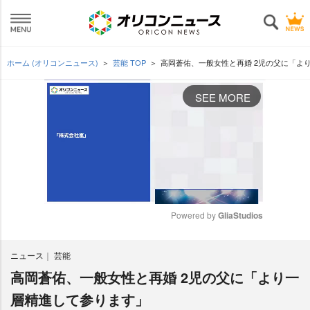
ホーム (オリコンニュース)
芸能 TOP
高岡蒼佑、一般女性と再婚 2児の父に「よ
SEE MORE
Powered by 
GliaStudios
M
ニュース
芸能
u
t
高岡蒼佑、一般女性と再婚 2児の父に「より一
e
層精進して参ります」