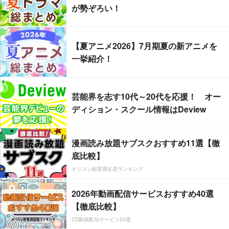
が勢ぞろい！
【夏アニメ2026】7月期夏の新アニメを
一挙紹介！
芸能界を志す10代～20代を応援！ オー
ディション・スクール情報はDeview
漫画読み放題サブスクおすすめ11選【徹
底比較】
オリコン顧客満足度ランキング
2026年動画配信サービスおすすめ40選
【徹底比較】
CS動画配信サービス20選