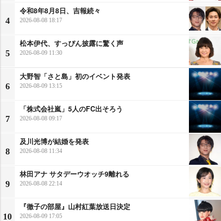
令和8年8月8日、吉報続々
4
2026-08-08 18:17
松本伊代、すっぴん披露に驚く声
5
2026-08-09 11:30
大野智「さと島」初のイベント発表
6
2026-08-09 13:15
「株式会社嵐」5人のFC出そろう
7
2026-08-08 09:17
及川光博が結婚を発表
8
2026-08-08 11:34
林田アナ サタデーウオッチ9離れる
9
2026-08-08 22:14
『徹子の部屋』山村紅葉放送日決定
10
2026-08-09 17:05