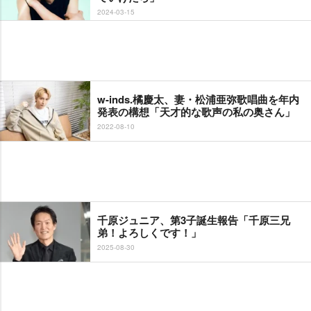
2024-03-15
w-inds.橘慶太、妻・松浦亜弥歌唱曲を年内
発表の構想「天才的な歌声の私の奥さん」
2022-08-10
千原ジュニア、第3子誕生報告「千原三兄
弟！よろしくです！」
2025-08-30