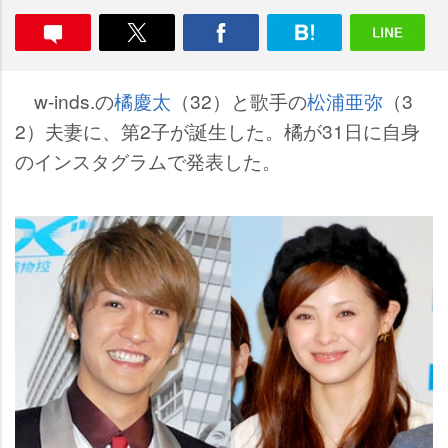
w-inds.の
橘慶太
（32）と歌手の
松浦亜弥
（3
2）夫妻に、第2子が誕生した。橘が31日に自身
のインスタグラムで発表した。