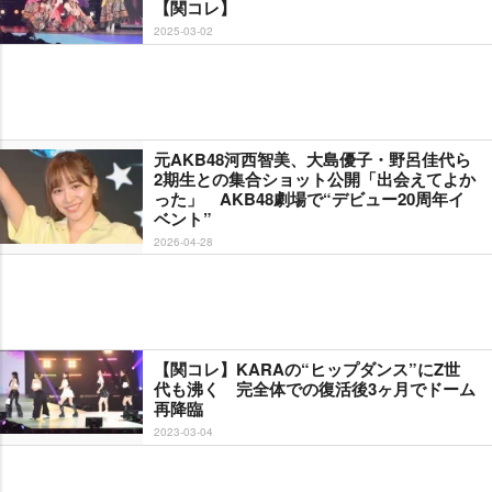
【関コレ】
2025-03-02
元AKB48河西智美、大島優子・野呂佳代ら
2期生との集合ショット公開「出会えてよか
った」 AKB48劇場で“デビュー20周年イ
ベント”
2026-04-28
【関コレ】KARAの“ヒップダンス”にZ世
代も沸く 完全体での復活後3ヶ月でドーム
再降臨
2023-03-04