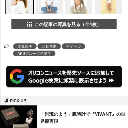
この記事の写真を見る（全4枚）
奥真奈美
活動進退
アイドル
AKBグループ卒業生
PICK UP
「別班のよう」腕時計で『VIVANT』の世
界観再現