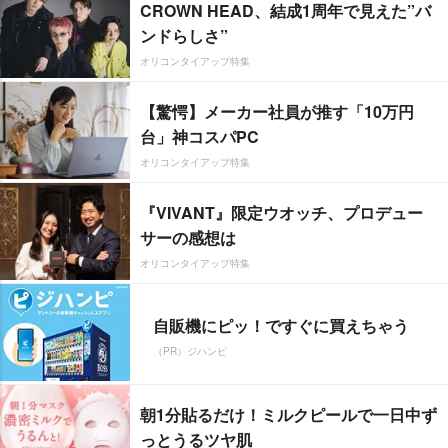
CROWN HEAD、結成1周年で見えた”バ
ンドらしさ”
オリコンタイアップ特集
【驚愕】メーカー社員が推す「10万円
台」神コスパPC
オリコンタイアップ特集
『VIVANT』限定ウオッチ、プロデュー
サーの感想は
オリコンタイアップ特集
自販機にピッ！ですぐに買えちゃう
（PR）ジハンピ
朝1分貼るだけ！ミルクピールで一日中ず
っとうるツヤ肌