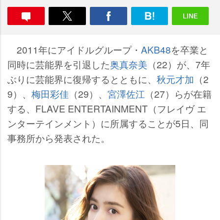
2011年にアイドルグループ・
AKB48
を卒業と
同時に芸能界を引退した
奥真奈美
（22）が、7年
ぶりに芸能界に復帰するとともに、
秋元才加
（2
9）、
梅田彩佳
（29）、
宮澤佐江
（27）らが在籍
する、FLAVE ENTERTAINMENT（フレイヴ エ
ンターテインメント）に所属することが5日、同
事務所から発表された。