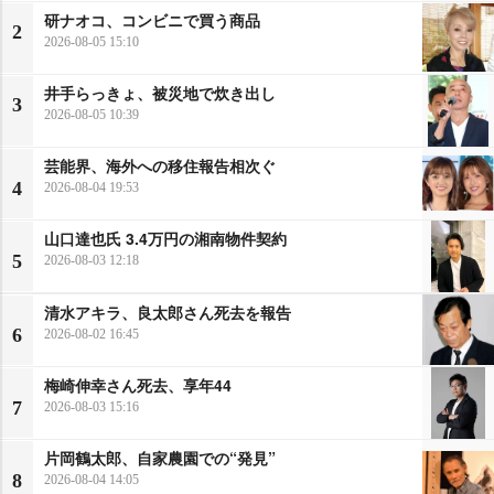
研ナオコ、コンビニで買う商品
2
2026-08-05 15:10
井手らっきょ、被災地で炊き出し
3
2026-08-05 10:39
芸能界、海外への移住報告相次ぐ
4
2026-08-04 19:53
山口達也氏 3.4万円の湘南物件契約
5
2026-08-03 12:18
清水アキラ、良太郎さん死去を報告
6
2026-08-02 16:45
梅崎伸幸さん死去、享年44
7
2026-08-03 15:16
片岡鶴太郎、自家農園での“発見”
8
2026-08-04 14:05