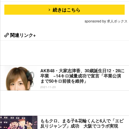
続きはこちら
sponsored by 求人ボックス
関連リンク+
AKB48・大家志津香、30歳誕生日12・28に
卒業 −14キロ減量成功で宣言「卒業公演
まで50キロ前後を維持」
2021-11-20
ももクロ、まる子&花輪くんと6人で「エビ
反りジャンプ」成功 大阪でコラボ実現