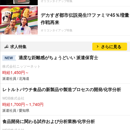
オリコンタイアップ特集
デカすぎ都市伝説発生!?ファミマ45％増量
作戦再来
オリコンタイアップ特集
求人特集
さらに見る
適度な距離感がちょうどいい 派遣保育士
NEW
株式会社ニッソーネット
時給1,450円～
派遣社員 / 北海道
レトルトパウチ食品の新製品や製造プロセスの開発/化学分析
WDB株式会社
時給1,700円～1,740円
派遣社員 / 愛知県
食品開発に関わる試作および分析業務/化学分析
WDB株式会社