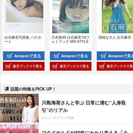
白石麻衣写真集 パスポ
乃木坂46 白石麻衣1stフ
清純な大人 白石麻衣
ート
ォトブック MAI STYLE
Amazonで見る
Amazonで見る
Amazonで見
楽天ブックスで見る
楽天ブックスで見る
楽天ブックスで見
話題の特集をPICK UP！
川島海荷さんと学ぶ 日常に潜む“人身取
引”のリアル
オリコンタイアップ特集
マクドナルドが40年にわたり支える「小