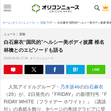
ホーム (オリコンニュース)
芸能 TOP
白石麻衣“国民的”ヘルシー美ボディ披露 
ニュース
芸能
白石麻衣“国民的”ヘルシー美ボディ披露 椎名
林檎とのエピソードも語る
オリコンニュース
2018-03-01 17:30
人気アイドルグループ・
乃木坂46
の
白石麻衣
（25）が、2日発売の『FRIDAY』の新増刊号『F
RIDAY WHITE（フライデー ホワイト）』（講談
社）の表紙を飾り、9ページの巻頭グラビアに登