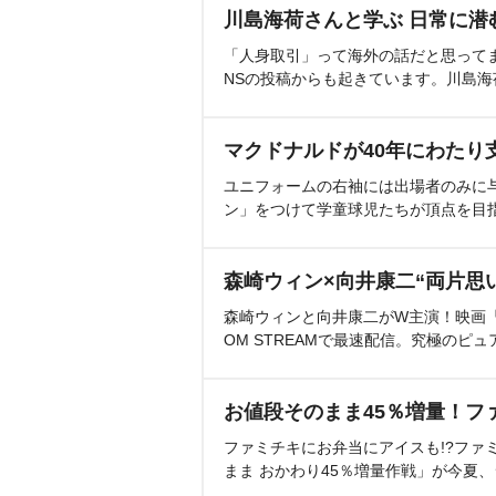
川島海荷さんと学ぶ 日常に潜
「人身取引」って海外の話だと思って
NSの投稿からも起きています。川島
マクドナルドが40年にわたり
ユニフォームの右袖には出場者のみに
ン」をつけて学童球児たちが頂点を目
森崎ウィン×向井康二“両片思
森崎ウィンと向井康二がW主演！映画『（L
OM STREAMで最速配信。究極のピュ
お値段そのまま45％増量！フ
ファミチキにお弁当にアイスも!?ファ
まま おかわり45％増量作戦」が今夏