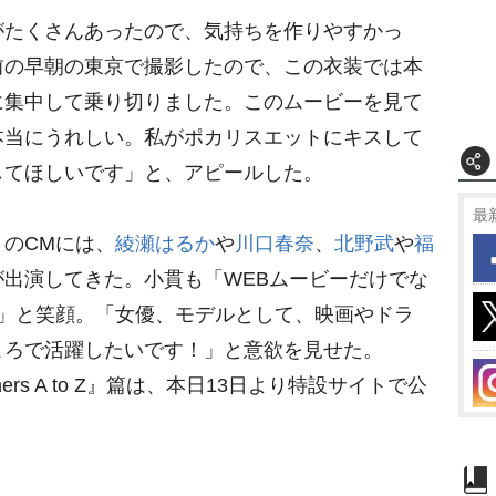
がたくさんあったので、気持ちを作りやすかっ
前の早朝の東京で撮影したので、この衣装では本
に集中して乗り切りました。このムービーを見て
本当にうれしい。私がポカリスエットにキスして
してほしいです」と、アピールした。
最
のCMには、
綾瀬はるか
川口春奈
、
北野武
福
出演してきた。小貫も「WEBムービーだけでな
す」と笑顔。「女優、モデルとして、映画やドラ
ころで活躍したいです！」と意欲を見せた。
ers A to Z』篇は、本日13日より特設サイトで公