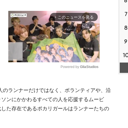
6
7
このニュースを見る
arrow_forward_ios
8
9
1
Powered by 
GliaStudios
M
00人のランナーだけではなく、ボランティアや、沿
u
t
ラソンにかかわるすべての人を応援するムービ
e
化した存在であるポカリガールはランナーたちの