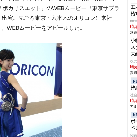
工
ク『ポカリスエット』のWEBムービー『東京サプラ
給
to Z』篇に出演。先ごろ東京・六本木のオリコンに来社
mo
時給
、WEBムービーをアピールした。
派遣
小
ス
未
株
時給
派遣
N
許
社
時給
アル
N
ポ
ペ
寺
関