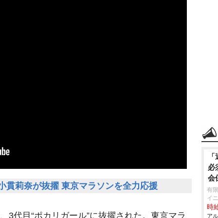
「
必
会
に小貫莉奈が抜擢 東京マラソンを全力応援
有限
イ
時給
)が、3代目“ポカリガール”に抜擢された。東京マラ
アル