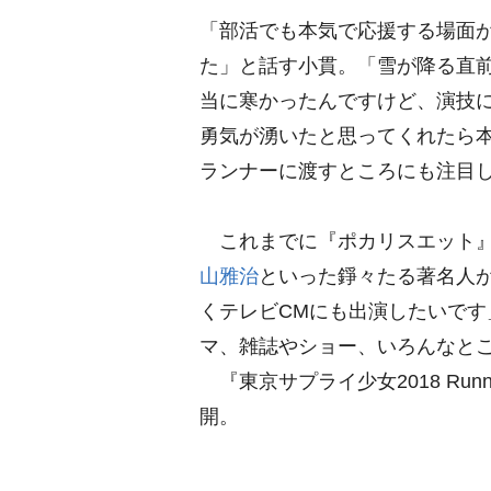
「部活でも本気で応援する場面
た」と話す小貫。「雪が降る直
当に寒かったんですけど、演技
勇気が湧いたと思ってくれたら
ランナーに渡すところにも注目
これまでに『ポカリスエット』
山雅治
といった錚々たる著名人が
くテレビCMにも出演したいで
マ、雑誌やショー、いろんなと
『東京サプライ少女2018 Runn
開。