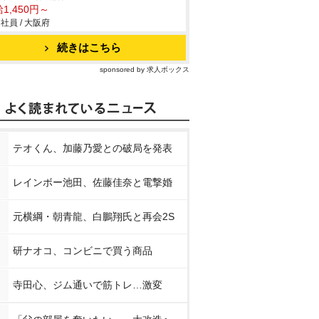
1,450円～
社員 / 大阪府
続きはこちら
sponsored by 求人ボックス
テオくん、加藤乃愛との破局を発表
レインボー池田、佐藤佳奈と電撃婚
元横綱・朝青龍、白鵬翔氏と再会2S
研ナオコ、コンビニで買う商品
寺田心、ジム通いで筋トレ…激変