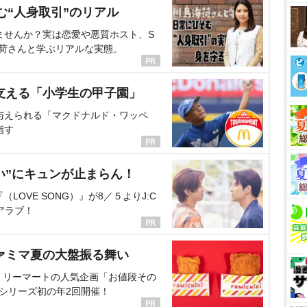
む“人身取引”のリアル
ませんか？実は恋愛や悪質ホスト、S
海荷さんと学ぶリアルな実態。
支える「小学生の甲子園」
与えられる「マクドナルド・ワッペ
指す
い”にキュンが止まらん！
OVE SONG）』が8／５よりJ:C
アラブ！
ァミマ夏の大盤振る舞い
ミリーマートの人気企画「お値段その
、シリーズ初の年2回開催！