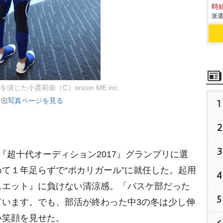
時給
派遣
じた小貫莉奈（C）oricon ME inc.
写真ページを見る
1
2
3
『超十代オーディション2017』グランプリに選
て１年足らずで“ポカリガール”に就任した。起用
4
スエット』に負けない清涼感。「バスケ部だった
5
ています。でも、部活が終わった中3の冬は少し伸
い笑顔を見せた。