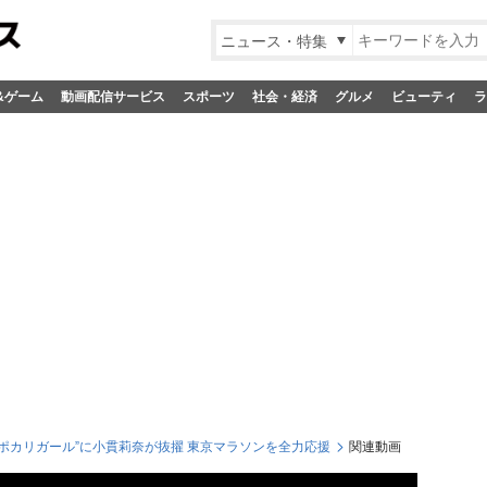
ニュース・特集
&ゲーム
動画配信サービス
スポーツ
社会・経済
グルメ
ビューティ
ラ
“ポカリガール”に小貫莉奈が抜擢 東京マラソンを全力応援
関連動画