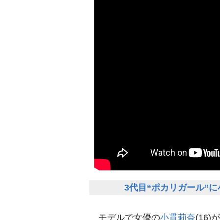
3代目“ポカリガール”
モデルで女優の
小貫莉奈
(16