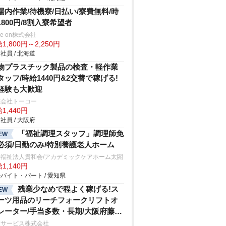
場内作業/待機寮/日払い/寮費無料/時
1800円/8割入寮希望者
ve on株式会社
1,800円～2,250円
社員 / 北海道
物プラスチック製品の検査・軽作業
タッフ/時給1440円&2交替で稼げる!
経験も大歓迎
式会社トーコー
1,440円
社員 / 大阪府
「福祉調理スタッフ」調理師免
EW
必須/日勤のみ/特別養護老人ホーム
会福祉法人貴和会/アカデミックケアホーム太閤
1,140円
バイト・パート / 愛知県
残業少なめで程よく稼げる!ス
EW
ーツ用品のリーチフォークリフトオ
レーター/手当多数・長期/大阪府藤井
津堂/フォークリフトオペレーター
東サービス株式会社