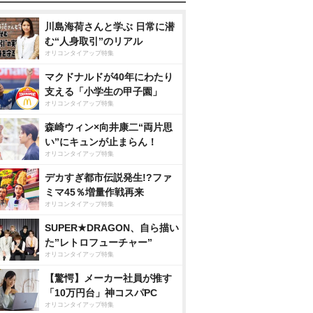
川島海荷さんと学ぶ 日常に潜
む“人身取引”のリアル
オリコンタイアップ特集
マクドナルドが40年にわたり
支える「小学生の甲子園」
オリコンタイアップ特集
森崎ウィン×向井康二“両片思
い”にキュンが止まらん！
オリコンタイアップ特集
デカすぎ都市伝説発生!?ファ
ミマ45％増量作戦再来
オリコンタイアップ特集
SUPER★DRAGON、自ら描い
た”レトロフューチャー”
オリコンタイアップ特集
【驚愕】メーカー社員が推す
「10万円台」神コスパPC
オリコンタイアップ特集