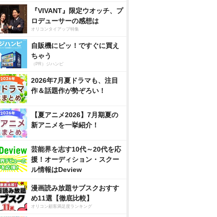
『VIVANT』限定ウオッチ、プ
ロデューサーの感想は
オリコンタイアップ特集
自販機にピッ！ですぐに買え
ちゃう
（PR）ジハンピ
2026年7月夏ドラマも、注目
作＆話題作が勢ぞろい！
【夏アニメ2026】7月期夏の
新アニメを一挙紹介！
芸能界を志す10代～20代を応
援！オーディション・スクー
ル情報はDeview
漫画読み放題サブスクおすす
め11選【徹底比較】
オリコン顧客満足度ランキング