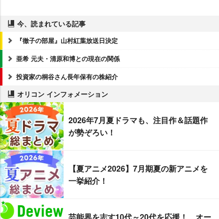
今、読まれている記事
『徹子の部屋』山村紅葉放送日決定
亜希 元夫・清原和博との現在の関係
投資家の桐谷さん長年保有の株紹介
オリコン インフォメーション
2026年7月夏ドラマも、注目作＆話題作
が勢ぞろい！
【夏アニメ2026】7月期夏の新アニメを
一挙紹介！
芸能界を志す10代～20代を応援！ オー