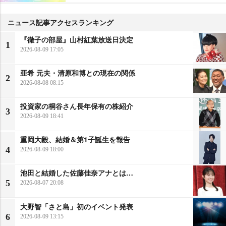
ニュース記事アクセスランキング
『徹子の部屋』山村紅葉放送日決定
1
2026-08-09 17:05
亜希 元夫・清原和博との現在の関係
2
2026-08-08 08:15
投資家の桐谷さん長年保有の株紹介
3
2026-08-09 18:41
重岡大毅、結婚＆第1子誕生を報告
4
2026-08-09 18:00
池田と結婚した佐藤佳奈アナとは…
5
2026-08-07 20:08
大野智「さと島」初のイベント発表
6
2026-08-09 13:15