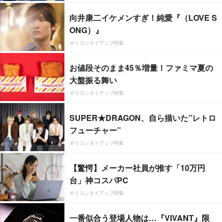
向井康二イケメンすぎ！純愛『（LOVE S
ONG）』
オリコンタイアップ特集
お値段そのまま45％増量！ファミマ夏の
大盤振る舞い
オリコンタイアップ特集
SUPER★DRAGON、自ら描いた”レトロ
フューチャー”
オリコンタイアップ特集
【驚愕】メーカー社員が推す「10万円
台」神コスパPC
オリコンタイアップ特集
一番似合う登場人物は…『VIVANT』限