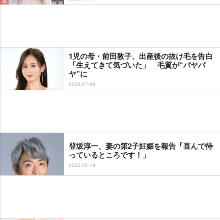
1児の母・前田敦子、出産後の抜け毛を告白
「生えてきて気づいた」 毛質が“パヤパ
ヤ”に
2026-07-08
登坂淳一、妻の第2子妊娠を報告「喜んで待
っているところです！」
2022-05-19