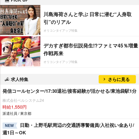
川島海荷さんと学ぶ 日常に潜む“人身取
引”のリアル
オリコンタイアップ特集
デカすぎ都市伝説発生!?ファミマ45％増量
作戦再来
オリコンタイアップ特集
求人特集
さらに見る
発信コールセンター/17:30退社/接客経験が活かせる/東池袋駅1分
株式会社ベルシステム24
時給1,550円
派遣社員 / 東京都
日勤・上野毛駅周辺の交通誘導警備員/入社祝い金あり/
NEW
週1日～OK