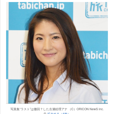
写真集“ラスト”は撤回？した古瀬絵理アナ （C）ORICON NewS inc.
拡大する（4枚）