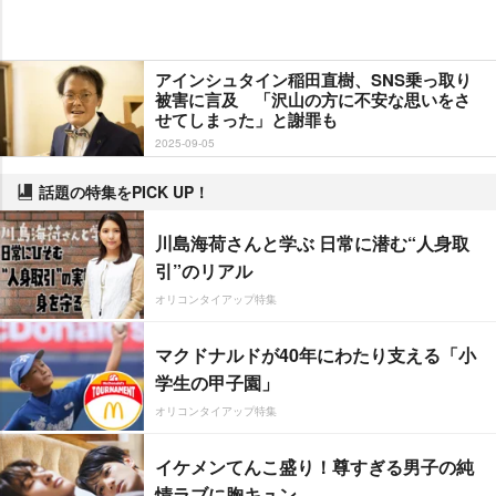
アインシュタイン稲田直樹、SNS乗っ取り
被害に言及 「沢山の方に不安な思いをさ
せてしまった」と謝罪も
2025-09-05
話題の特集をPICK UP！
川島海荷さんと学ぶ 日常に潜む“人身取
引”のリアル
オリコンタイアップ特集
マクドナルドが40年にわたり支える「小
学生の甲子園」
オリコンタイアップ特集
イケメンてんこ盛り！尊すぎる男子の純
情ラブに胸キュン