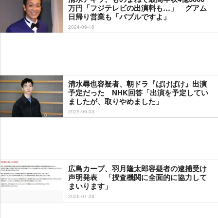
万円「フジテレビの出演料も…」 グアム
日帰り営業も「バブルですよ」
2024-09-18
清水尋也容疑者、朝ドラ『ばけばけ』出演
予定だった NHK回答「出演を予定してい
ましたが、取りやめました」
2025-09-03
広島カープ、羽月隆太郎容疑者の逮捕受け
声明発表 「捜査機関に全面的に協力して
まいります」
2026-01-28