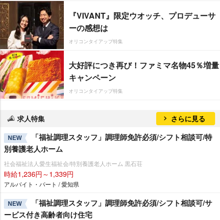
『VIVANT』限定ウオッチ、プロデューサ
ーの感想は
オリコンタイアップ特集
大好評につき再び！ファミマ名物45％増量
キャンペーン
オリコンタイアップ特集
求人特集
さらに見る
「福祉調理スタッフ」調理師免許必須/シフト相談可/特
NEW
別養護老人ホーム
社会福祉法人愛生福祉会/特別養護老人ホーム 黒石荘
時給1,236円～1,339円
アルバイト・パート / 愛知県
「福祉調理スタッフ」調理師免許必須/シフト相談可/サ
NEW
ービス付き高齢者向け住宅