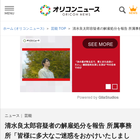
ホーム (オリコンニュース)
芸能 TOP
清水良太郎容疑者の解雇処分を報告 所属
SEE MORE
Powered by 
GliaStudios
M
ニュース
芸能
u
t
清水良太郎容疑者の解雇処分を報告 所属事務
e
所「皆様に多大なご迷惑をおかけいたしまし