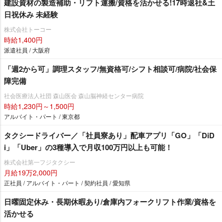
建設資材の製造補助・リフト運搬/資格を活かせる!17時退社&土
日祝休み 未経験
株式会社トーコー
時給1,400円
派遣社員 / 大阪府
「週2から可」調理スタッフ/無資格可/シフト相談可/病院/社会保
障完備
社会医療法人社団 森山医会 森山脳神経センター病院
時給1,230円～1,500円
アルバイト・パート / 東京都
タクシードライバー／「社員寮あり」配車アプリ「GO」「DiD
i」「Uber」の3種導入で月収100万円以上も可能！
株式会社第一フジタクシー
月給19万2,000円
正社員 / アルバイト・パート / 契約社員 / 愛知県
日曜固定休み・長期休暇あり/倉庫内フォークリフト作業/資格を
活かせる