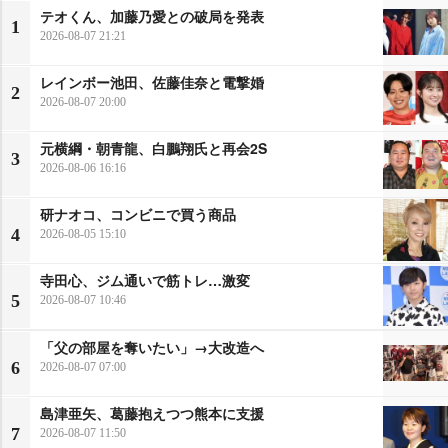
テオくん、加藤乃愛との破局を発表
1
2026-08-07 21:21
レインボー池田、佐藤佳奈と電撃婚
2
2026-08-07 20:00
元横綱・朝青龍、白鵬翔氏と再会2S
3
2026-08-06 16:16
研ナオコ、コンビニで買う商品
4
2026-08-05 15:10
寺田心、ジム通いで筋トレ…激変
5
2026-08-07 10:46
「父の部屋を奪いたい」→大改造へ
6
2026-08-07 07:00
島津亜矢、葛藤抱えつつ熊本に支援
7
2026-08-07 11:50