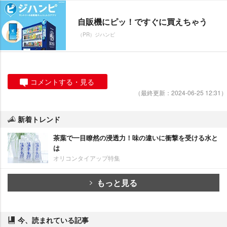
自販機にピッ！ですぐに買えちゃう
（PR）ジハンピ
コメントする・見る
（最終更新：2024-06-25 12:31）
新着トレンド
茶葉で一目瞭然の浸透力！味の違いに衝撃を受ける水と
は
オリコンタイアップ特集
もっと見る
今、読まれている記事