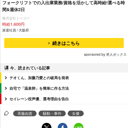
フォークリフトでの入出庫業務/資格を活かして高時給!選べる時
間&週休2日
株式会社トーコー
時給1,600円
派遣社員 / 大阪府
続きはこちら
sponsored by 求人ボックス
今、読まれている記事
テオくん、加藤乃愛との破局を発表
自宅で「温泉卵」を簡単に作る方法
セイレーン役声優、選考理由を告白
斉藤由貴
騒動・事件
女優