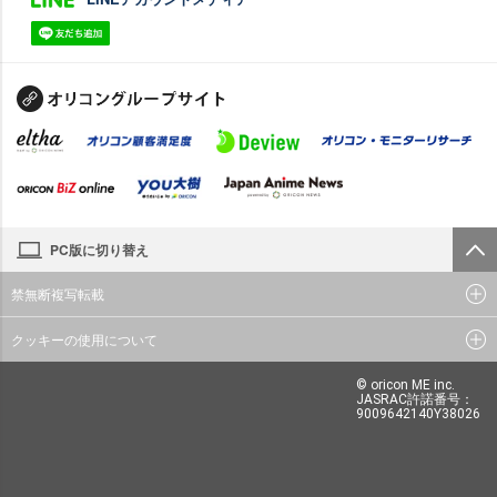
PC版に切り替え
禁無断複写転載
クッキーの使用について
© oricon ME inc.
JASRAC許諾番号：
9009642140Y38026