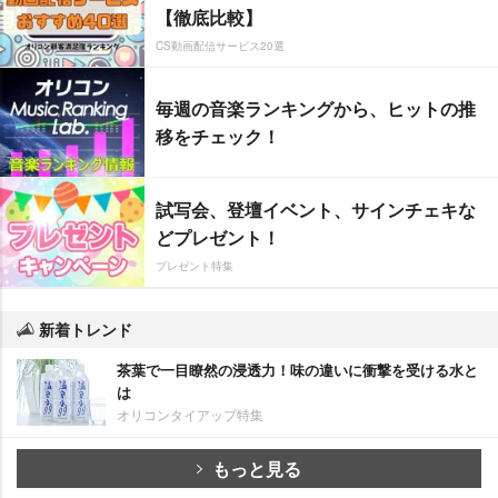
【徹底比較】
CS動画配信サービス20選
毎週の音楽ランキングから、ヒットの推
移をチェック！
試写会、登壇イベント、サインチェキな
どプレゼント！
プレゼント特集
新着トレンド
茶葉で一目瞭然の浸透力！味の違いに衝撃を受ける水と
は
オリコンタイアップ特集
もっと見る