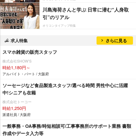
川島海荷さんと学ぶ 日常に潜む“人身取
引”のリアル
オリコンタイアップ特集
求人特集
さらに見る
スマホ雑貨の販売スタッフ
株式会社SHOW’S
時給1,180円～
アルバイト・パート / 大阪府
ソーセージなど食品製造スタッフ/選べる時間 男性中心に活躍
中!シニアも在籍
株式会社トーコー
時給1,250円
派遣社員 / 大阪府
一般事務・OA事務/時短相談可/工事事務所のサポート業務 書類
作成やデータ入力等