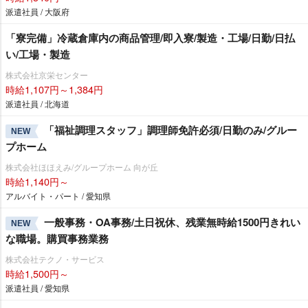
派遣社員 / 大阪府
「寮完備」冷蔵倉庫内の商品管理/即入寮/製造・工場/日勤/日払
い/工場・製造
株式会社京栄センター
時給1,107円～1,384円
派遣社員 / 北海道
「福祉調理スタッフ」調理師免許必須/日勤のみ/グルー
NEW
プホーム
株式会社ほほえみ/グループホーム 向が丘
時給1,140円～
アルバイト・パート / 愛知県
一般事務・OA事務/土日祝休、残業無時給1500円きれい
NEW
な職場。購買事務業務
株式会社テクノ・サービス
時給1,500円～
派遣社員 / 愛知県