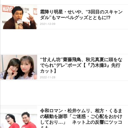
霜降り明星・せいや、“3回目のスキャン
ダル”もマーベルグッズとともに!?
2021-12-09
“甘えん坊”齋藤飛鳥、秋元真夏に頭をな
でられ“デレ”ポーズ【『乃木撮3』先行
カット】
2022-11-28
令和ロマン・松井ケムリ、相方・くるま
の騒動を謝罪「ご迷惑・ご心配をおかけ
しており…」 ネット上の反響にツッコ
ミも