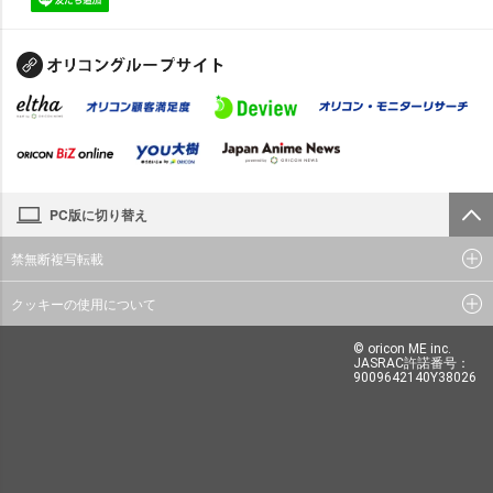
PC版に切り替え
禁無断複写転載
クッキーの使用について
© oricon ME inc.
JASRAC許諾番号：
9009642140Y38026