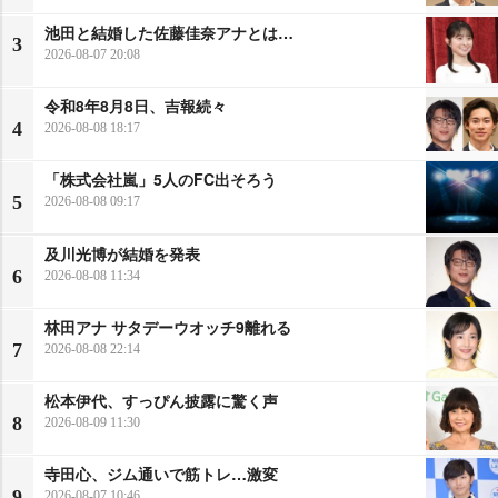
池田と結婚した佐藤佳奈アナとは…
3
2026-08-07 20:08
令和8年8月8日、吉報続々
4
2026-08-08 18:17
「株式会社嵐」5人のFC出そろう
5
2026-08-08 09:17
及川光博が結婚を発表
6
2026-08-08 11:34
林田アナ サタデーウオッチ9離れる
7
2026-08-08 22:14
松本伊代、すっぴん披露に驚く声
8
2026-08-09 11:30
寺田心、ジム通いで筋トレ…激変
9
2026-08-07 10:46