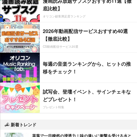
漫画読み放題サブスクおすすめ11選【徹
底比較】
オリコン顧客満足度ランキング
2026年動画配信サービスおすすめ40選
【徹底比較】
CS動画配信サービス20選
毎週の音楽ランキングから、ヒットの推
移をチェック！
試写会、登壇イベント、サインチェキな
どプレゼント！
プレゼント特集
新着トレンド
茶葉で一目瞭然の浸透力！味の違いに衝撃を受ける水と