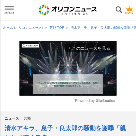
ホーム (オリコンニュース)
芸能 TOP
清水アキラ、息子・良太郎の騒動を謝罪「
このニュースを見る
arrow_forward_ios
Powered by 
GliaStudios
M
ニュース
芸能
u
t
清水アキラ、息子・良太郎の騒動を謝罪「親
e