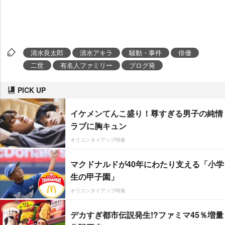
清水良太郎
清水アキラ
騒動・事件
俳優
二世
有名人ファミリー
ブログ発
PICK UP
イケメンてんこ盛り！尊すぎる男子の純情
ラブに胸キュン
オリコンタイアップ特集
マクドナルドが40年にわたり支える「小学
生の甲子園」
オリコンタイアップ特集
デカすぎ都市伝説発生!?ファミマ45％増量