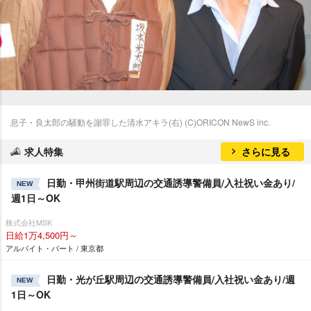
息子・良太郎の騒動を謝罪した清水アキラ(右) (C)ORICON NewS inc.
求人特集
さらに見る
日勤・甲州街道駅周辺の交通誘導警備員/入社祝い金あり/
NEW
週1日～OK
株式会社MSK
日給1万4,500円～
アルバイト・パート / 東京都
日勤・光が丘駅周辺の交通誘導警備員/入社祝い金あり/週
NEW
1日～OK