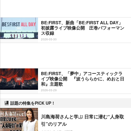
BE:FIRST、新曲「BE:FIRST ALL DAY」
初披露ライブ映像公開 圧巻パフォーマン
ス収録
2026-03-30
BE:FIRST、「夢中」アコースティックラ
イブ映像公開 『波うららかに、めおと日
和』主題歌
2026-03-29
話題の特集をPICK UP！
川島海荷さんと学ぶ 日常に潜む“人身取
引”のリアル