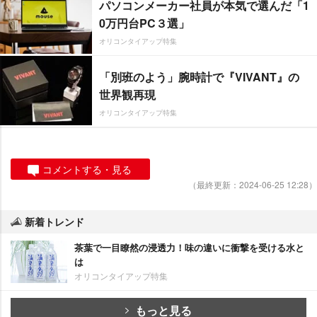
パソコンメーカー社員が本気で選んだ「1
0万円台PC３選」
オリコンタイアップ特集
「別班のよう」腕時計で『VIVANT』の
世界観再現
オリコンタイアップ特集
コメントする・見る
（最終更新：2024-06-25 12:28）
新着トレンド
茶葉で一目瞭然の浸透力！味の違いに衝撃を受ける水と
は
オリコンタイアップ特集
もっと見る