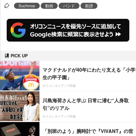
Suchmos
動画
バンド
新譜
PICK UP
マクドナルドが40年にわたり支える「小学
生の甲子園」
オリコンタイアップ特集
川島海荷さんと学ぶ 日常に潜む“人身取
引”のリアル
オリコンタイアップ特集
「別班のよう」腕時計で『VIVANT』の世