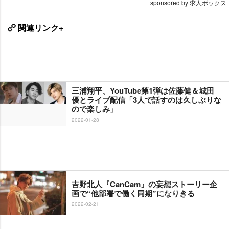
sponsored by 求人ボックス
関連リンク+
三浦翔平、YouTube第1弾は佐藤健＆城田
優とライブ配信「3人で話すのは久しぶりな
ので楽しみ」
2022-01-28
吉野北人『CanCam』の妄想ストーリー企
画で“他部署で働く同期”になりきる
2022-02-21