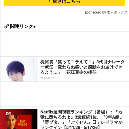
続きはこちら
sponsored by 求人ボックス
関連リンク+
梶裕貴『笑ってコラえて！』3代目ナレータ
ー就任「変わらぬ笑いと感動をお届けでき
るよう…」 花江夏樹の後任
2023-06-21
Netflix週間視聴ランキング（番組）：『地
獄に堕ちるわよ』3週連続1位、『3年A組』
『野ブタ。』『ごくせん』日テレドラマが
ランクイン【5/11/26 - 5/17/26】