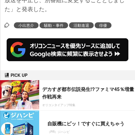
た」と発表した。
小出恵介
騒動・事件
活動進退
俳優
PICK UP
デカすぎ都市伝説発生!?ファミマ45％増量
作戦再来
オリコンタイアップ特集
自販機にピッ！ですぐに買えちゃう
（PR）ジハンピ