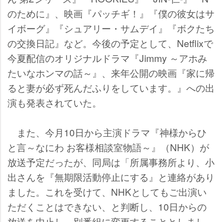
のために』、映画『パッチギ！』『僕の彼女はサ
イボーグ』『シュアリー・サムデイ』『ボクたち
の交換日記』など。今後の予定として、Netflixで
今夏配信のオリジナルドラマ『Jimmy ～アホみ
たいなホンマの話～』、来年公開の映画『家に帰
ると妻が必ず死んだふりをしています。』への出
演も発表されていた。
また、今月10日から主演ドラマ『神様からひ
と言～なにわ お客様相談室物語～』（NHK）が
放送予定だったが、同局は「所属事務所より、小
出さんを『無期限活動停止にする』と連絡があり
ました。これを受けて、NHKとしてもご出演い
ただくことはできない、と判断し、10日からの
放送を中止し、別番組に変更することとしまし