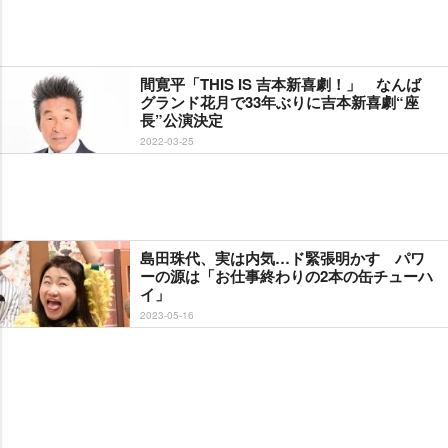
間寛平「THIS IS 吉本新喜劇！」 なんば
グランド花月で33年ぶりに吉本新喜劇“座
長”公演決定
2022-03-25
島田珠代、実は内気…ド緊張明かす パワ
ーの源は「お仕事終わりの2本の缶チューハ
イ」
2023-05-16