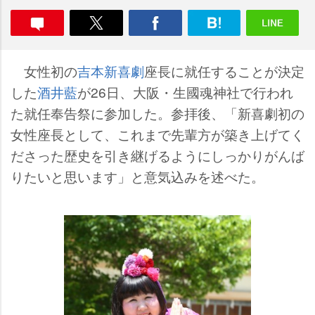
女性初の
吉本新喜劇
座長に就任することが決定
した
酒井藍
が26日、大阪・生國魂神社で行われ
た就任奉告祭に参加した。参拝後、「新喜劇初の
女性座長として、これまで先輩方が築き上げてく
ださった歴史を引き継げるようにしっかりがんば
りたいと思います」と意気込みを述べた。