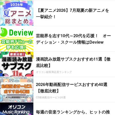
【夏アニメ2026】7月期夏の新アニメを
一挙紹介！
芸能界を志す10代～20代を応援！ オー
ディション・スクール情報はDeview
漫画読み放題サブスクおすすめ11選【徹
底比較】
オリコン顧客満足度ランキング
2026年動画配信サービスおすすめ40選
【徹底比較】
CS動画配信サービス20選
毎週の音楽ランキングから、ヒットの推