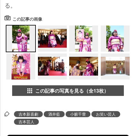
る。
この記事の画像
この記事の写真を見る（全13枚）
吉本新喜劇
酒井藍
小籔千豊
お笑い芸人
吉本芸人