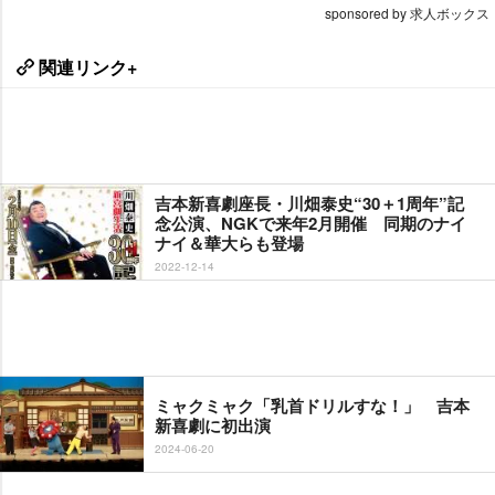
sponsored by 求人ボックス
関連リンク+
吉本新喜劇座長・川畑泰史“30＋1周年”記
念公演、NGKで来年2月開催 同期のナイ
ナイ＆華大らも登場
2022-12-14
ミャクミャク「乳首ドリルすな！」 吉本
新喜劇に初出演
2024-06-20