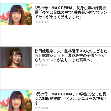
3児の母・MAX REINA、長身な娘の袴姿披
露「今では兄妹の中で1番身長が伸びてラン
ドセルが小さく見えました」
2025-03-21
枡田絵理奈、夫・堂林選手＆3人のこどもた
ちと家族ショット「夏休み中の子供たちか
らリクエストがあり、また宮島へ」
2023-07-27
3児の母・MAX REINA、中学生になった長
女の制服姿披露 “うれしいニュース”明か
す
2025-04-24