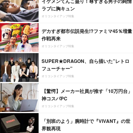
イケメンてんこ盛り！尊すぎる男子の純情
ラブに胸キュン
オリコンタイアップ特集
デカすぎ都市伝説発生!?ファミマ45％増量
作戦再来
オリコンタイアップ特集
SUPER★DRAGON、自ら描いた”レトロ
フューチャー”
オリコンタイアップ特集
【驚愕】メーカー社員が推す「10万円台」
神コスパPC
オリコンタイアップ特集
「別班のよう」腕時計で『VIVANT』の世
界観再現