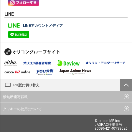
LINE
LINEアカウントメディア
PC版に切り替え
禁無断複写転載
クッキーの使用について
© oricon ME inc.
JASRAC許諾番号：
9009642140Y38026