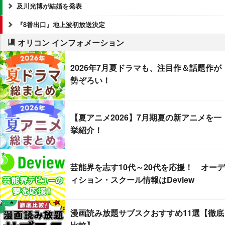
及川光博が結婚を発表
『8番出口』地上波初放送決定
オリコン インフォメーション
2026年7月夏ドラマも、注目作＆話題作が
勢ぞろい！
【夏アニメ2026】7月期夏の新アニメを一
挙紹介！
芸能界を志す10代～20代を応援！ オーデ
ィション・スクール情報はDeview
漫画読み放題サブスクおすすめ11選【徹底