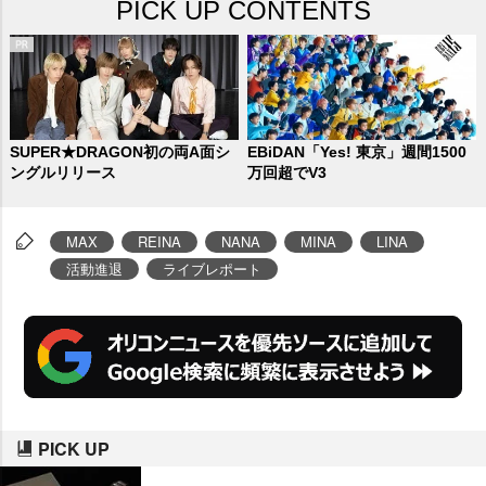
PICK UP CONTENTS
っているが、オリジナルメンバー
4人だけでのパフォーマンスは、2
010年12月以来6年半ぶりとなっ
た。
SUPER★DRAGON初の両A面シ
EBiDAN「Yes! 東京」週間1500
ングルリリース
万回超でV3
MAX
REINA
NANA
MINA
LINA
活動進退
ライブレポート
PICK UP