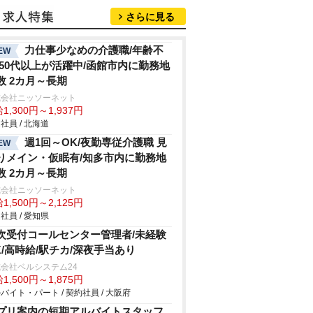
さらに見る
力仕事少なめの介護職/年齢不
EW
/50代以上が活躍中/函館市内に勤務地
数 2カ月～長期
式会社ニッソーネット
1,300円～1,937円
社員 / 北海道
週1回～OK/夜勤専従介護職 見
EW
りメイン・仮眠有/知多市内に勤務地
数 2カ月～長期
式会社ニッソーネット
1,500円～2,125円
社員 / 愛知県
次受付コールセンター管理者/未経験
K/高時給/駅チカ/深夜手当あり
会社ベルシステム24
1,500円～1,875円
バイト・パート / 契約社員 / 大阪府
プリ案内の短期アルバイトスタッフ