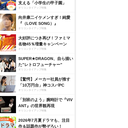
支える「小学生の甲子園」
オリコンタイアップ特集
向井康二イケメンすぎ！純愛
『（LOVE SONG）』
オリコンタイアップ特集
大好評につき再び！ファミマ
名物45％増量キャンペーン
オリコンタイアップ特集
SUPER★DRAGON、自ら描い
た”レトロフューチャー”
オリコンタイアップ特集
【驚愕】メーカー社員が推す
「10万円台」神コスパPC
オリコンタイアップ特集
「別班のよう」腕時計で『VIV
ANT』の世界観再現
オリコンタイアップ特集
2026年7月夏ドラマも、注目
作＆話題作が勢ぞろい！