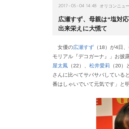
2017-05-04 14:48
オリコンニュ
広瀬すず、母親は“塩対応
出来栄えに大慌て
女優の
広瀬すず
（18）が4日
モリアル『デコガーナ』」お披露
屋太鳳
（22）、
松井愛莉
（20
さんに比べてサバサバしている
番はしゃいでいて元気です」と