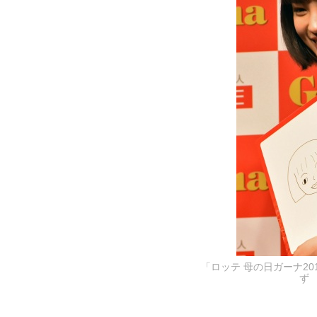
「ロッテ 母の日ガーナ2
ず 