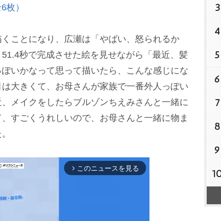
3
6枚）
4
くことになり、広瀬は「やばい、怒られるか
5
51.4秒で完成させた絵を見せながら「最近、髪
っぽいかなって思って描いたら、こんな感じにな
6
目は大きくて、お母さんが家族で一番外人っぽい
7
近、メイクをしたらブルゾンちえみさんと一緒に
て、すごくうれしいので、お母さんと一緒に物ま
8
た。
9
このニュースを見る
arrow_forward_ios
1