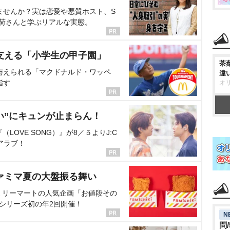
ませんか？実は恋愛や悪質ホスト、S
海荷さんと学ぶリアルな実態。
支える「小学生の甲子園」
茶
与えられる「マクドナルド・ワッペ
違
指す
オ
い”にキュンが止まらん！
OVE SONG）』が8／５よりJ:C
アラブ！
ァミマ夏の大盤振る舞い
ミリーマートの人気企画「お値段その
、シリーズ初の年2回開催！
N
問