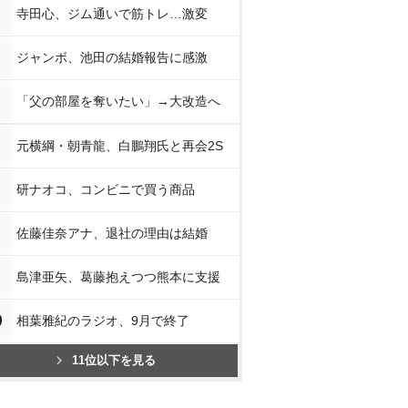
寺田心、ジム通いで筋トレ…激変
ジャンボ、池田の結婚報告に感激
「父の部屋を奪いたい」→大改造へ
元横綱・朝青龍、白鵬翔氏と再会2S
研ナオコ、コンビニで買う商品
佐藤佳奈アナ、退社の理由は結婚
島津亜矢、葛藤抱えつつ熊本に支援
0
相葉雅紀のラジオ、9月で終了
11位以下を見る