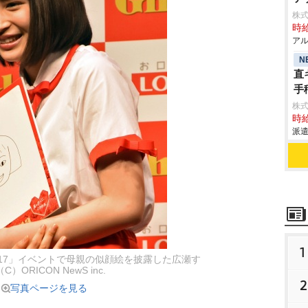
株
時給
アル
N
直
手
株
時給
派遣
1
017」イベントで母親の似顔絵を披露した広瀬す
（C）ORICON NewS inc.
2
写真ページを見る