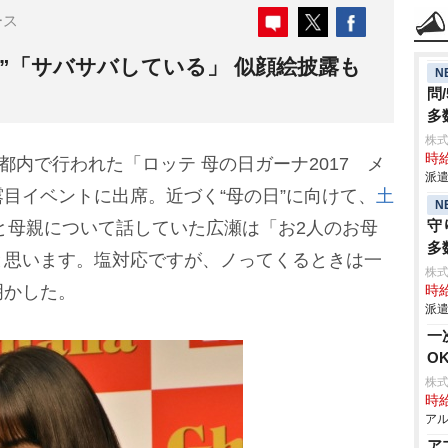
ース
”「サバサバしている」 似顔絵披露も
N
問
多
株
時給
、都内で行われた「ロッテ 母の日ガーナ2017 メ
派遣
目イベントに出席。近づく“母の日”に向けて、
土
N
守
）と母親について話していた広瀬は「お2人のお母
多
と思います。塩対応ですが、ノってくるときは一
株
明かした。
時給
派遣
一
O
株式
時給
アル
ア