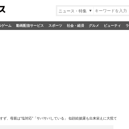
ニュース・特集
&ゲーム
動画配信サービス
スポーツ
社会・経済
グルメ
ビューティ
ラ
すず、母親は“塩対応”「サバサバしている」 似顔絵披露も出来栄えに大慌て