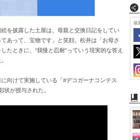
最
絵を披露した土屋は、母親と交換日記をしてい
M
ってあって、宝物です」と笑顔。松井は「お母さ
u
したときに、“我慢と忍耐”っていう現実的な答え
t
た。
e
に向けて実施している「#デコガーナコンテス
彰状が授与された。