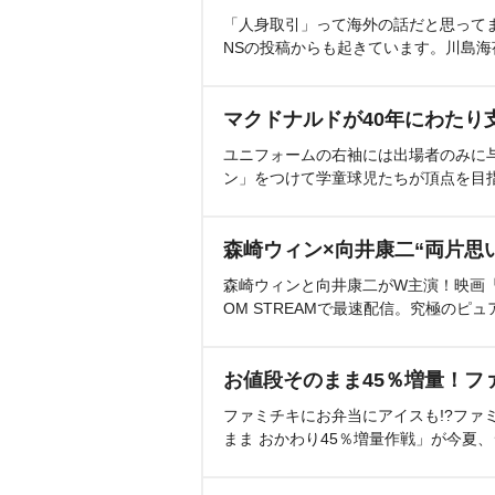
「人身取引」って海外の話だと思って
NSの投稿からも起きています。川島
マクドナルドが40年にわたり
ユニフォームの右袖には出場者のみに
ン」をつけて学童球児たちが頂点を目
森崎ウィン×向井康二“両片思
森崎ウィンと向井康二がW主演！映画『（L
OM STREAMで最速配信。究極のピュ
お値段そのまま45％増量！フ
ファミチキにお弁当にアイスも!?ファ
まま おかわり45％増量作戦」が今夏