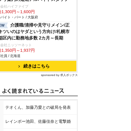
式会社ハイファイブ
1,300円～1,600円
バイト・パート / 大阪府
介護職/清掃や見守りメイン/正
EW
キツいのはヤダという方向け/札幌市
稲区内に勤務地多数 2カ月～長期
式会社ニッソーネット
1,350円～1,937円
社員 / 北海道
続きはこちら
sponsored by 求人ボックス
テオくん、加藤乃愛との破局を発表
レインボー池田、佐藤佳奈と電撃婚