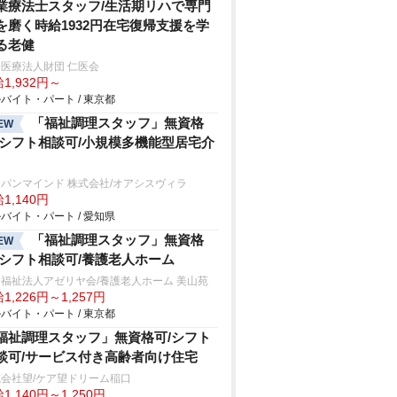
業療法士スタッフ/生活期リハで専門
を磨く時給1932円在宅復帰支援を学
る老健
医療法人財団 仁医会
1,932円～
バイト・パート / 東京都
「福祉調理スタッフ」無資格
EW
/シフト相談可/小規模多機能型居宅介
パンマインド 株式会社/オアシスヴィラ
1,140円
バイト・パート / 愛知県
「福祉調理スタッフ」無資格
EW
/シフト相談可/養護老人ホーム
福祉法人アゼリヤ会/養護老人ホーム 美山苑
1,226円～1,257円
バイト・パート / 東京都
福祉調理スタッフ」無資格可/シフト
談可/サービス付き高齢者向け住宅
会社望/ケア望ドリーム稲口
1,140円～1,250円