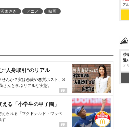
アル
相沢まさき
アニメ
映画
茶
違
オ
む“人身取引”のリアル
ませんか？実は恋愛や悪質ホスト、S
海荷さんと学ぶリアルな実態。
支える「小学生の甲子園」
与えられる「マクドナルド・ワッペ
指す