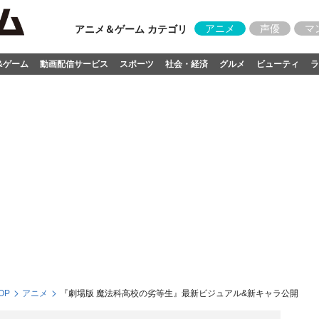
アニメ
声優
マ
アニメ＆ゲーム カテゴリ
&ゲーム
動画配信サービス
スポーツ
社会・経済
グルメ
ビューティ
ラ
OP
アニメ
『劇場版 魔法科高校の劣等生』最新ビジュアル&新キャラ公開