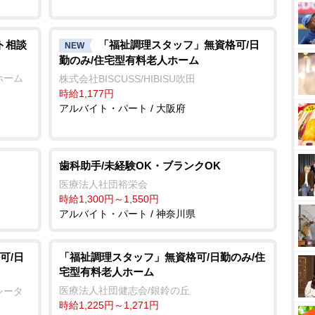
ト相談
「福祉調理スタッフ」無資格可/日
NEW
勤のみ/住宅型有料老人ホーム
ホーム
株式会社BISCUSS/HIBISU吹田
時給1,177円
アルバイト・パート / 大阪府
歯科助手/未経験OK・ブランクOK
医療法人社団裕栄会
時給1,300円～1,550円
アルバイト・パート / 神奈川県
可/日
「福祉調理スタッフ」無資格可/日勤のみ/住
宅型有料老人ホーム
医療法人社団健志会/銀鈴の丘
シータ
時給1,225円～1,271円