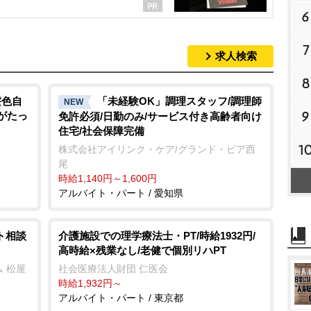
6
7
求人検索
8
髪色自
「未経験OK」調理スタッフ/調理師
NEW
9
いがたっ
免許必須/日勤のみ/サービス付き高齢者向け
住宅/社会保障完備
1
株式会社アイリンク・ケア/グランド・ピア西
尾
時給1,140円～1,600円
アルバイト・パート / 愛知県
ト相談
介護施設での理学療法士・PT/時給1932円/
高時給×残業なし/老健で個別リハPT
 松屋
社会医療法人財団 仁医会
時給1,932円～
アルバイト・パート / 東京都