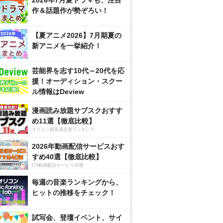
2026年7月夏ドラマも、注目
作＆話題作が勢ぞろい！
【夏アニメ2026】7月期夏の
新アニメを一挙紹介！
芸能界を志す10代～20代を応
援！オーディション・スクー
ル情報はDeview
漫画読み放題サブスクおすす
め11選【徹底比較】
オリコン顧客満足度ランキング
2026年動画配信サービスおす
すめ40選【徹底比較】
CS動画配信サービス20選
毎週の音楽ランキングから、
ヒットの推移をチェック！
試写会、登壇イベント、サイ