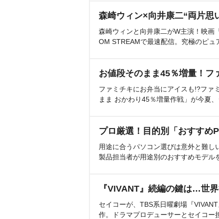
森崎ウィン×向井康二“両片思
森崎ウィンと向井康二がW主演！映画『（L
OM STREAMで最速配信。究極のピュ
お値段そのまま45％増量！フ
ファミチキにお弁当にアイスも!?ファ
まま おかわり45％増量作戦」が今夏
プロ厳選！目的別「おすすめP
用途に合うパソコン選びは意外と難し
製品担当者が用途別のおすすめモデル
『VIVANT』続編の鍵は…世
セイコーが、TBS系日曜劇場『VIVA
作。ドラマプロデューサーとセイコー