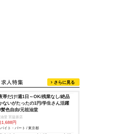
さらに見る
夜帯だけ!週1日～OK/残業なし/絶品
かないがたったの1円/学生さん活躍
!/髪色自由/元祖油堂
油堂 宮益坂店
1,688円
バイト・パート / 東京都