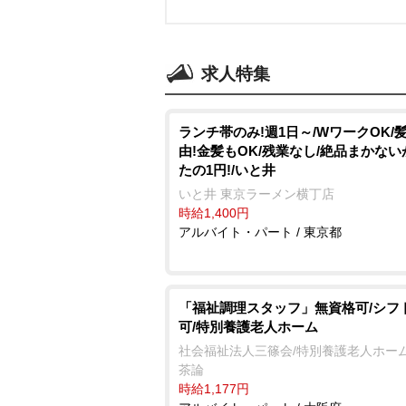
求人特集
ランチ帯のみ!週1日～/WワークOK/
由!金髪もOK/残業なし/絶品まかな
たの1円!/いと井
いと井 東京ラーメン横丁店
時給1,400円
アルバイト・パート / 東京都
「福祉調理スタッフ」無資格可/シフ
可/特別養護老人ホーム
社会福祉法人三篠会/特別養護老人ホーム
茶論
時給1,177円