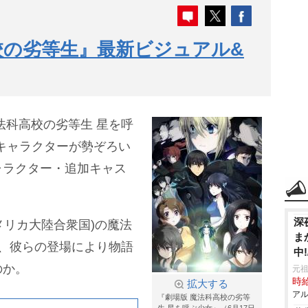
校の劣等生』最新ビジュアル&
法科高校の劣等生 星を呼
ンキャラクターが勢ぞろい
ャラクター・追加キャス
深
メリカ大陸合衆国)の魔法
ま
、彼らの登場により物語
中
のか。
元祖
時給
拡大する
アル
『劇場版 魔法科高校の劣等