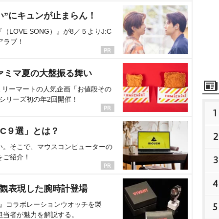
い”にキュンが止まらん！
OVE SONG）』が8／５よりJ:C
アラブ！
ァミマ夏の大盤振る舞い
ミリーマートの人気企画「お値段その
、シリーズ初の年2回開催！
1
C９選」とは？
2
い。そこで、マウスコンピューターの
をご紹介！
3
4
界観表現した腕時計登場
NT』コラボレーションウオッチを製
5
担当者が魅力を解説する。