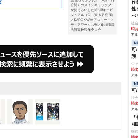
生 星を呼ぶ少女』（6月17日
文
作
公開）のメインキャラクター
性
が勢ぞろいした第5弾キービ
ジュアル（C）2016 佐島 勤
べ
／KADOKAWA アスキー・メ
社会
ディアワークス刊／劇場版魔
時給
法科高校製作委員会
アル
N
可
護
ジャ
時給
アル
N
可
社会
時給
アル
「
相
株式
時給