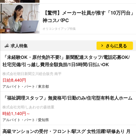
【驚愕】メーカー社員が推す「10万円台」
神コスパPC
オリコンタイアップ特集
求人特集
さらに見る
「未経験OK・原付免許不要!」新聞配達スタッフ/電話応募OK/
社宅完備/引っ越し費用全額負担/1日5時間/日払いOK
株式会社朝日新聞立川総合販売 南平
日給8,440円
アルバイト・パート / 東京都
「福祉調理スタッフ」無資格可/日勤のみ/住宅型有料老人ホーム
株式会社光明/しあわせの森徳重
時給1,140円～
アルバイト・パート / 愛知県
高級マンションの受付・フロント/駅スグ 女性活躍!研修あり 月