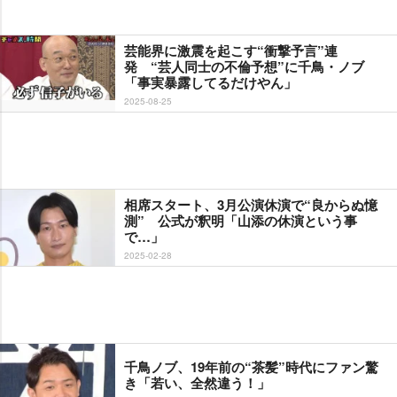
芸能界に激震を起こす“衝撃予言”連
発 “芸人同士の不倫予想”に千鳥・ノブ
「事実暴露してるだけやん」
2025-08-25
相席スタート、3月公演休演で“良からぬ憶
測” 公式が釈明「山添の休演という事
で…」
2025-02-28
千鳥ノブ、19年前の“茶髪”時代にファン驚
き「若い、全然違う！」