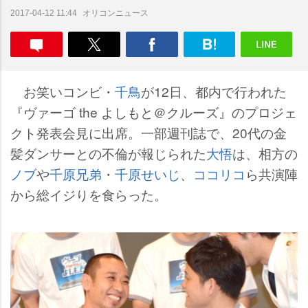
オリコンニュース
2017-04-12 11:44
お笑いコンビ・
千鳥
が12日、都内で行われた
『ヴァーゴ the よしもと＠クルーズ』のプロジェ
クト発表会見に出席。一部週刊誌で、20代の金
髪ダンサーとの不倫が報じられた
大悟
は、相方の
ノブ
千原兄弟
・
千原せいじ
、
ココリコ
ら共演陣
から総イジりを食らった。