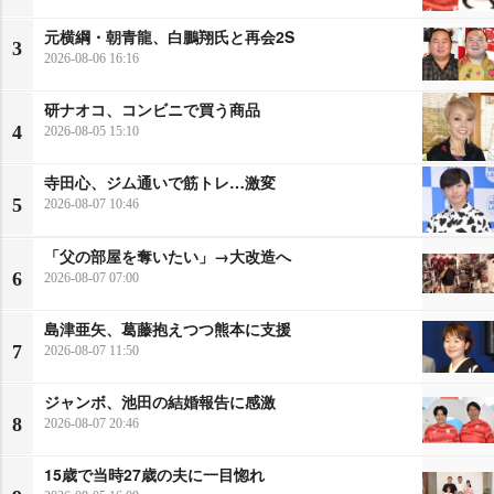
元横綱・朝青龍、白鵬翔氏と再会2S
3
2026-08-06 16:16
研ナオコ、コンビニで買う商品
4
2026-08-05 15:10
寺田心、ジム通いで筋トレ…激変
5
2026-08-07 10:46
「父の部屋を奪いたい」→大改造へ
6
2026-08-07 07:00
島津亜矢、葛藤抱えつつ熊本に支援
7
2026-08-07 11:50
ジャンボ、池田の結婚報告に感激
8
2026-08-07 20:46
15歳で当時27歳の夫に一目惚れ