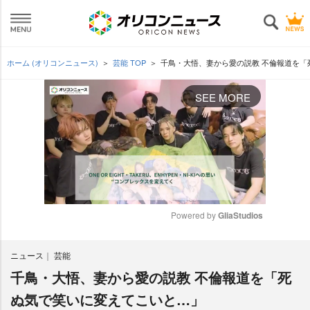
ホーム (オリコンニュース)
芸能 TOP
千鳥・大悟、妻から愛の説教 不倫報道を「
SEE MORE
Powered by 
GliaStudios
M
ニュース
芸能
u
t
千鳥・大悟、妻から愛の説教 不倫報道を「死
e
ぬ気で笑いに変えてこいと…」