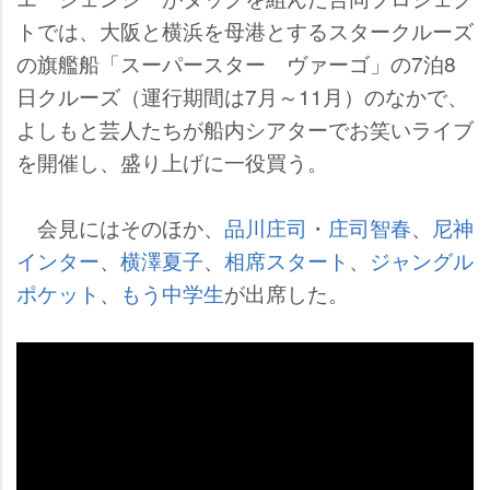
トでは、大阪と横浜を母港とするスタークルーズ
の旗艦船「スーパースター ヴァーゴ」の7泊8
日クルーズ（運行期間は7月～11月）のなかで、
よしもと芸人たちが船内シアターでお笑いライブ
を開催し、盛り上げに一役買う。
会見にはそのほか、
品川庄司
・
庄司智春
、
尼神
インター
、
横澤夏子
、
相席スタート
、
ジャングル
ポケット
、
もう中学生
が出席した。