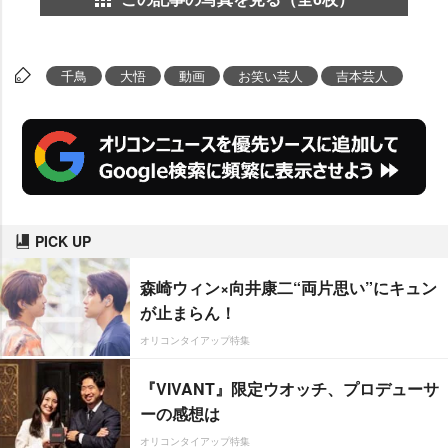
千鳥
大悟
動画
お笑い芸人
吉本芸人
PICK UP
森崎ウィン×向井康二“両片思い”にキュン
が止まらん！
オリコンタイアップ特集
『VIVANT』限定ウオッチ、プロデューサ
ーの感想は
オリコンタイアップ特集