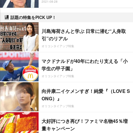
2021-08-28
話題の特集をPICK UP！
川島海荷さんと学ぶ 日常に潜む“人身取
引”のリアル
オリコンタイアップ特集
マクドナルドが40年にわたり支える「小
学生の甲子園」
オリコンタイアップ特集
向井康二イケメンすぎ！純愛『（LOVE S
ONG）』
オリコンタイアップ特集
大好評につき再び！ファミマ名物45％増
量キャンペーン