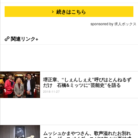
続きはこちら
sponsored by 求人ボックス
関連リンク+
堺正章、“しぇんしぇえ”呼びはとんねるず
だけ 石橋&ミッツに“芸能史”を語る
2018-11-27
ムッシュかまやつさん、歌声溢れたお別れ