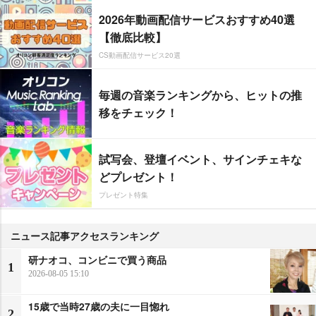
2026年動画配信サービスおすすめ40選
【徹底比較】
CS動画配信サービス20選
毎週の音楽ランキングから、ヒットの推
移をチェック！
試写会、登壇イベント、サインチェキな
どプレゼント！
プレゼント特集
ニュース記事アクセスランキング
研ナオコ、コンビニで買う商品
1
2026-08-05 15:10
15歳で当時27歳の夫に一目惚れ
2