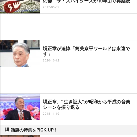
の会 ザ・スパイダースが10年ぶり再結成
2017-05-02
堺正章が追悼「筒美京平ワールドは永遠で
す」
2020-10-12
堺正章、“生き証人”が昭和から平成の音楽
シーンを振り返る
2018-11-19
話題の特集をPICK UP！