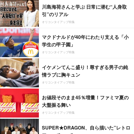
川島海荷さんと学ぶ 日常に潜む“人身取
引”のリアル
オリコンタイアップ特集
マクドナルドが40年にわたり支える「小
学生の甲子園」
オリコンタイアップ特集
イケメンてんこ盛り！尊すぎる男子の純
情ラブに胸キュン
オリコンタイアップ特集
お値段そのまま45％増量！ファミマ夏の
大盤振る舞い
オリコンタイアップ特集
SUPER★DRAGON、自ら描いた”レトロ