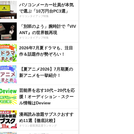
パソコンメーカー社員が本気
で選ぶ「10万円台PC3選」
オリコンタイアップ特集
「別班のよう」腕時計で『VIV
ANT』の世界観再現
オリコンタイアップ特集
2026年7月夏ドラマも、注目
作＆話題作が勢ぞろい！
【夏アニメ2026】7月期夏の
新アニメを一挙紹介！
芸能界を志す10代～20代を応
援！オーディション・スクー
ル情報はDeview
漫画読み放題サブスクおすす
め11選【徹底比較】
オリコン顧客満足度ランキング