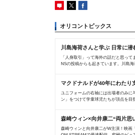
オリコントピックス
川島海荷さんと学ぶ 日常に潜
「人身取引」って海外の話だと思って
NSの投稿からも起きています。川島
マクドナルドが40年にわたり
ユニフォームの右袖には出場者のみに
ン」をつけて学童球児たちが頂点を目
森崎ウィン×向井康二“両片思
森崎ウィンと向井康二がW主演！映画『（L
OM STREAMで最速配信。究極のピュ