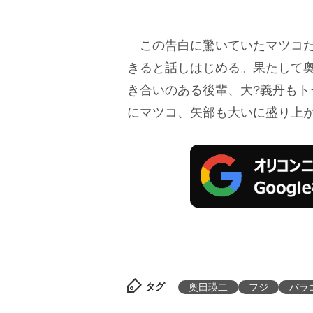
この告白に驚いていたマツコだ
きると話しはじめる。果たして
き合いのある後輩、大?義丹もト
にマツコ、矢部も大いに盛り上
タグ
奥田瑛二
フジ
バラ