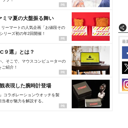
ァミマ夏の大盤振る舞い
ミリーマートの人気企画「お値段その
、シリーズ初の年2回開催！
最
C９選」とは？
い。そこで、マウスコンピューターの
をご紹介！
界観表現した腕時計登場
NT』コラボレーションウオッチを製
担当者が魅力を解説する。