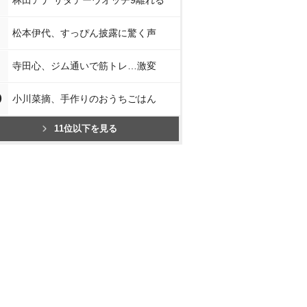
林田アナ サタデーウオッチ9離れる
松本伊代、すっぴん披露に驚く声
寺田心、ジム通いで筋トレ…激変
0
小川菜摘、手作りのおうちごはん
11位以下を見る