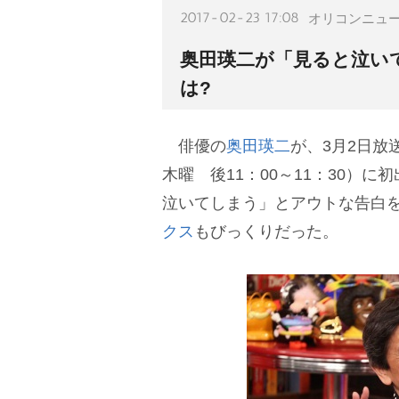
2017-02-23 17:08
オリコンニュ
奥田瑛二が「見ると泣い
は?
俳優の
奥田瑛二
が、3月2日放
木曜 後11：00～11：30）
泣いてしまう」とアウトな告白
クス
もびっくりだった。