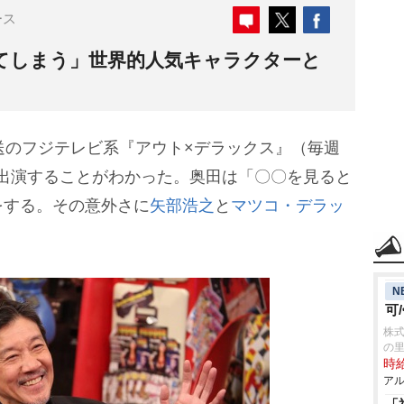
ース
てしまう」世界的人気キャラクターと
送のフジテレビ系『アウト×デラックス』（毎週
に初出演することがわかった。奥田は「〇〇を見ると
をする。その意外さに
矢部浩之
と
マツコ・デラッ
N
可
株式
の
時給
アル