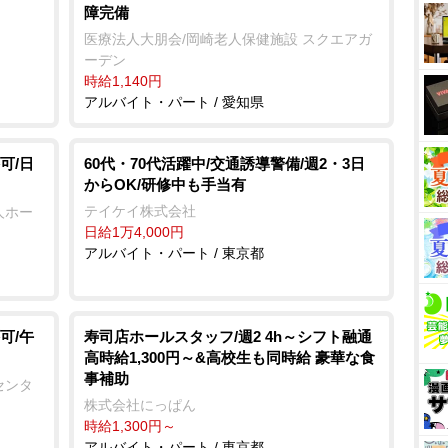
障完備
医療法人大朋会/岡崎老人保健施設 スクエアガ
ーデン
時給1,140円
アルバイト・パート / 愛知県
可/日
60代・70代活躍中/交通誘導警備/週2・3日
からOK/研修中も手当有
テイケイ株式会社
人ホー
日給1万4,000円
アルバイト・パート / 東京都
可/午
寿司店ホールスタッフ/週2 4h～シフト融通
高時給1,300円～&高校生も同時給 豪華な食
事補助
センタ
株式会社にっぱん
時給1,300円～
アルバイト・パート / 東京都