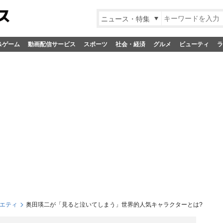
ニュース・特集
&ゲーム
動画配信サービス
スポーツ
社会・経済
グルメ
ビューティ
ラ
エティ
奥田瑛二が「見ると泣いてしまう」世界的人気キャラクターとは?