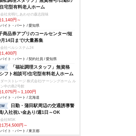
福祉調理スタッフ」無資格可/日勤の
/住宅型有料老人ホーム
会社光明/しあわせの森志段味
1,140円～
バイト・パート / 愛知県
子商品券アプリのコールセンター/短
9月14日まで/大量募集
会社ベルシステム24
1,400円
バイト・パート / 契約社員 / 愛知県
「福祉調理スタッフ」無資格
EW
/シフト相談可/住宅型有料老人ホーム
ダーストレージ 株式会社/ナーシングホーム ル
ン中の島2号館
1,075円～1,100円
バイト・パート / 北海道
日勤・蒲田駅周辺の交通誘導警
EW
員/入社祝い金あり/週1日～OK
会社MSK
1万4,500円～
バイト・パート / 東京都