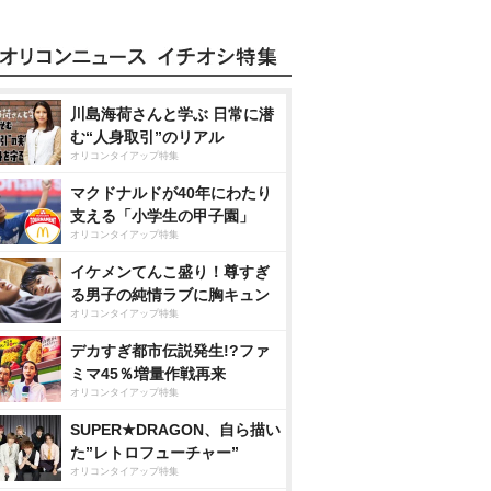
川島海荷さんと学ぶ 日常に潜
む“人身取引”のリアル
オリコンタイアップ特集
マクドナルドが40年にわたり
支える「小学生の甲子園」
オリコンタイアップ特集
イケメンてんこ盛り！尊すぎ
る男子の純情ラブに胸キュン
オリコンタイアップ特集
デカすぎ都市伝説発生!?ファ
ミマ45％増量作戦再来
オリコンタイアップ特集
SUPER★DRAGON、自ら描い
た”レトロフューチャー”
オリコンタイアップ特集