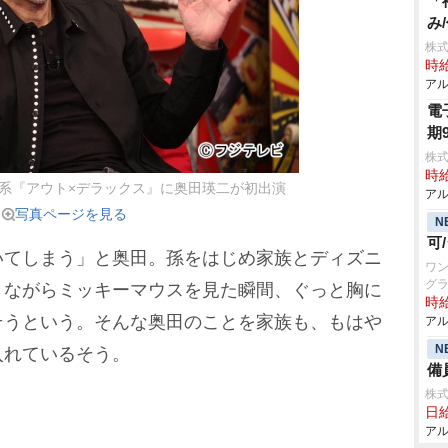
「
み
株式
時給
アル
電
期
株式
時給
ビ系『アウト×デラックス』に奥田瑛二が初出演
アル
写真ページを見る
N
可
いてしまう」と奥田。孫をはじめ家族とディズニ
ワン
グラ
きながらミッキーマウスを見た瞬間、ぐっと胸に
時給
そうという。そんな奥田のことを家族も、もは
アル
N
入れているそう。
備
株式
日給
アル