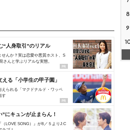
7
8
9
1
む“人身取引”のリアル
ませんか？実は恋愛や悪質ホスト、S
海荷さんと学ぶリアルな実態。
支える「小学生の甲子園」
与えられる「マクドナルド・ワッペ
指す
い”にキュンが止まらん！
OVE SONG）』が8／５よりJ:C
アラブ！