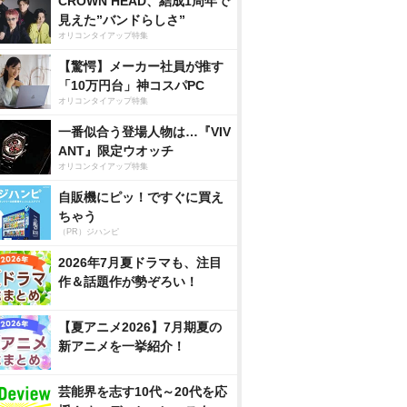
CROWN HEAD、結成1周年で
見えた”バンドらしさ”
オリコンタイアップ特集
【驚愕】メーカー社員が推す
「10万円台」神コスパPC
オリコンタイアップ特集
一番似合う登場人物は…『VIV
ANT』限定ウオッチ
オリコンタイアップ特集
自販機にピッ！ですぐに買え
ちゃう
（PR）ジハンピ
2026年7月夏ドラマも、注目
作＆話題作が勢ぞろい！
【夏アニメ2026】7月期夏の
新アニメを一挙紹介！
芸能界を志す10代～20代を応