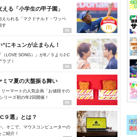
支える「小学生の甲子園」
与えられる「マクドナルド・ワッペ
指す
い”にキュンが止まらん！
OVE SONG）』が8／５よりJ:C
アラブ！
ァミマ夏の大盤振る舞い
ミリーマートの人気企画「お値段その
、シリーズ初の年2回開催！
C９選」とは？
い。そこで、マウスコンピューターの
をご紹介！