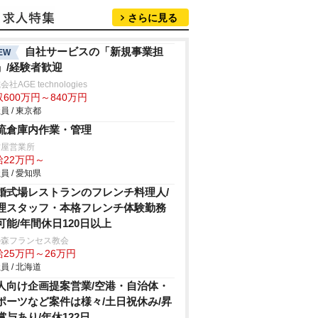
さらに見る
自社サービスの「新規事業担
EW
」/経験者歓迎
社AGE technologies
600万円～840万円
員 / 東京都
流倉庫内作業・管理
古屋営業所
給22万円～
員 / 愛知県
婚式場レストランのフレンチ料理人/
理スタッフ・本格フレンチ体験勤務
可能/年間休日120日以上
の森フランセス教会
給25万円～26万円
員 / 北海道
人向け企画提案営業/空港・自治体・
ポーツなど案件は様々/土日祝休み/昇
賞与あり/年休122日