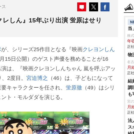
ース
レしん』15年ぶり出演 蛍原はせり
N
当
株式会
年収
正社
隊
が、シリーズ25作目となる『映画
クレヨンしん
物
4月15日公開）のゲスト声優を務めることが16
名
月
演は、『映画クレヨンしんちゃん 嵐を呼ぶアッ
正社
り、2度目。
宮迫博之
（46）は、子どもになって
結
重要キャラクターを任され、
蛍原徹
（49）はシリ
調
も
ェント・モルダダを演じる。
宮
月
正社
法
ス
給