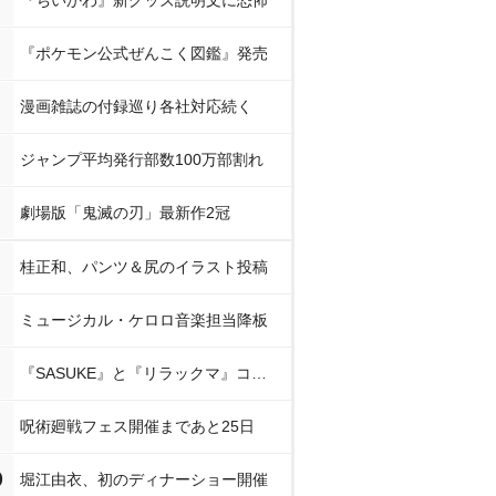
『ちいかわ』新グッズ説明文に恐怖
『ポケモン公式ぜんこく図鑑』発売
漫画雑誌の付録巡り各社対応続く
ジャンプ平均発行部数100万部割れ
劇場版「鬼滅の刃」最新作2冠
桂正和、パンツ＆尻のイラスト投稿
ミュージカル・ケロロ音楽担当降板
『SASUKE』と『リラックマ』コラボ
呪術廻戦フェス開催まであと25日
0
堀江由衣、初のディナーショー開催