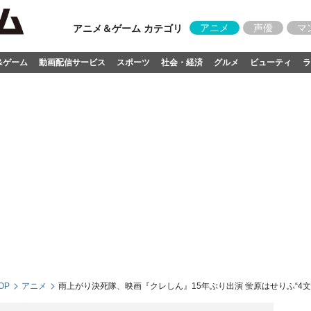
アニメ
声優
マ
アニメ＆ゲーム カテゴリ
&ゲーム
動画配信サービス
スポーツ
社会・経済
グルメ
ビューティ
ラ
OP
アニメ
雨上がり決死隊、映画『クレしん』15年ぶり出演 蛍原はせりふ“4文