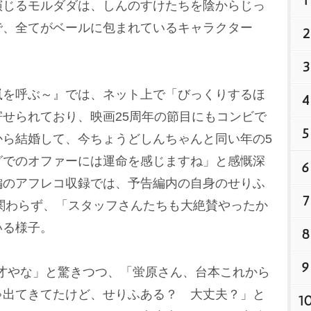
1
M
演じるモルダダは、しんのすけたちを陰からじっ
u
で、全てがベールに包まれているキャラクター
2
t
e
3
を呼ぶ～』では、ネット上で「びっくりするほ
4
せられており、映画25周年の節目にもコンビで
5
から結婚して、今ちょうどしんちゃんと同い年の5
グでのオファーには運命を感じますね」と感慨深
6
編のアフレコ収録では、予告編内の自身のせりふ
7
も関わらず、「スタッフさんたちも大絶賛やったか
いる様子。
8
9
才やな」と驚きつつ、「蛍原さん、台本これから
ゃ出てきてたけど、せりふある？ 大丈夫？」と
1