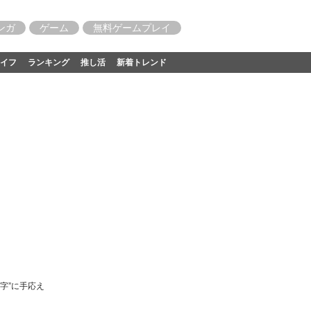
ンガ
ゲーム
無料ゲームプレイ
イフ
ランキング
推し活
新着トレンド
字”に手応え