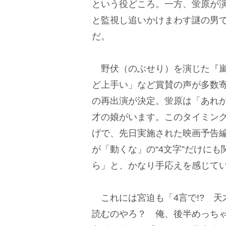
という役どころ。一方、蛍原が
と監視し追いかけまわす謎の男
だ。
野伏（のぶせり）を演じた『嵐
ど上手い」など賞賛の声が多数寄
の再出演が決定。蛍原は「あれ
才の娘がいます。このタイミン
げで、先日実施された映画予告
が「動くな」の“4文字”だけに
ら」と、かなり手応えを感じて
これには宮迫も「4言で!? 天
読むのやろ？ 俺、後半めっち