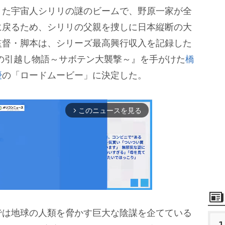
た宇宙人シリリの謎のビームで、野原一家が全
に戻るため、シリリの父親を捜しに日本縦断の大
監督・脚本は、シリーズ最高興行収入を記録した
の引越し物語～サボテン大襲撃～』を手がけた
橋
優
の「ロードムービー」に決定した。
このニュースを見る
arrow_forward_ios
は地球の人類を脅かす巨大な陰謀を企てている