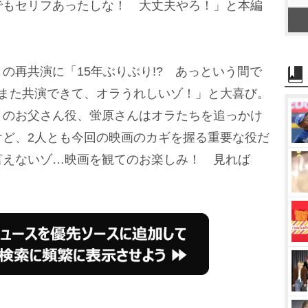
でもセリフあったしな！ 大丈夫やろ！」と本編
再共演に「15年ぶりぶり!? あっという間で
とまた共演できて、オラうれしいゾ！」と大喜び。
リのお父さん役、蛍原さんはオラたちを追っかけ
けど、2人とも今回の映画のカギを握る重要な役だ
言えないゾ…映画を観てのお楽しみ！ 見れば