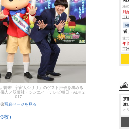
株
月
正社
N
者
株式
年収
正社
 襲来!! 宇宙人シリリ』のゲスト声優を務める
井儀人／双葉社・シンエイ・テレビ朝日・ADK 2
017
茶
写真ページを見る
違
オ
3枚）