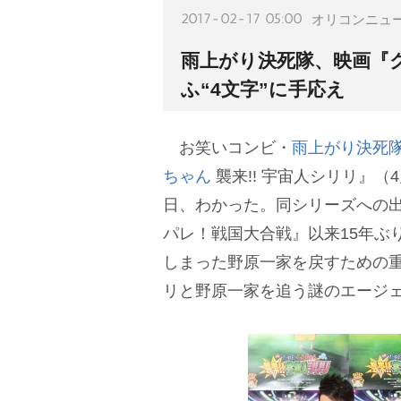
2017-02-17 05:00
オリコンニュ
雨上がり決死隊、映画『ク
ふ“4文字”に手応え
お笑いコンビ・
雨上がり決死
ちゃん
襲来!! 宇宙人シリリ』（
日、わかった。同シリーズへの出
パレ！戦国大合戦』以来15年ぶ
しまった野原一家を戻すための
リと野原一家を追う謎のエージ