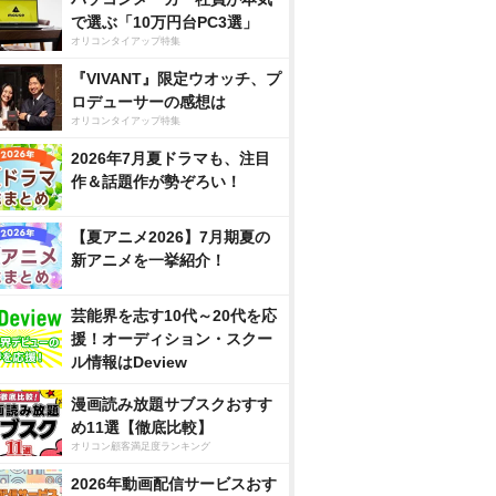
で選ぶ「10万円台PC3選」
オリコンタイアップ特集
『VIVANT』限定ウオッチ、プ
ロデューサーの感想は
オリコンタイアップ特集
2026年7月夏ドラマも、注目
作＆話題作が勢ぞろい！
【夏アニメ2026】7月期夏の
新アニメを一挙紹介！
芸能界を志す10代～20代を応
援！オーディション・スクー
ル情報はDeview
漫画読み放題サブスクおすす
め11選【徹底比較】
オリコン顧客満足度ランキング
2026年動画配信サービスおす