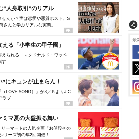
む“人身取引”のリアル
ませんか？実は恋愛や悪質ホスト、S
海荷さんと学ぶリアルな実態。
最
支える「小学生の甲子園」
与えられる「マクドナルド・ワッペ
指す
い”にキュンが止まらん！
OVE SONG）』が8／５よりJ:C
アラブ！
ァミマ夏の大盤振る舞い
ミリーマートの人気企画「お値段その
、シリーズ初の年2回開催！