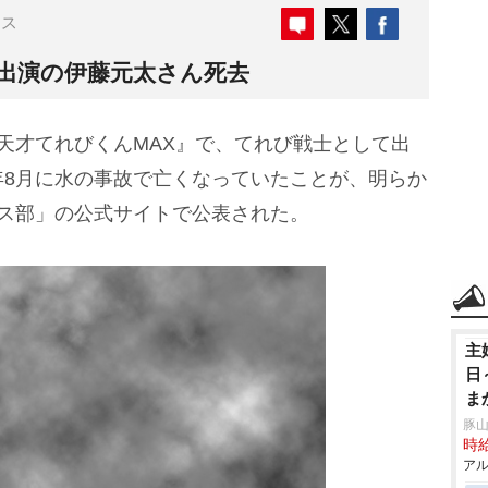
ース
』出演の伊藤元太さん死去
K『天才てれびくんMAX』で、てれび戦士として出
年8月に水の事故で亡くなっていたことが、明らか
カス部」の公式サイトで公表された。
主
日
ま
ル
豚山
時給
アル