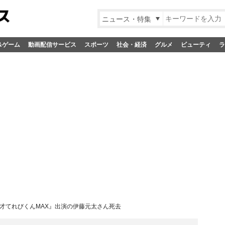
ニュース・特集
&ゲーム
動画配信サービス
スポーツ
社会・経済
グルメ
ビューティ
ラ
才てれびくんMAX』出演の伊藤元太さん死去