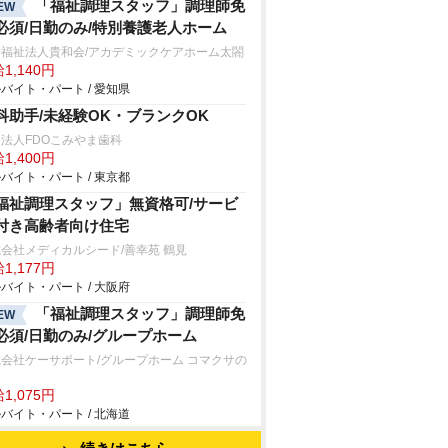
「福祉調理スタッフ」調理師免
EW
必須/日勤のみ/特別養護老人ホーム
会福祉法人貴和会/アカデミックケアホーム太閤
1,140円
バイト・パート / 愛知県
科助手/未経験OK・ブランクOK
法人FDOこみやま歯科
1,400円
バイト・パート / 東京都
福祉調理スタッフ」無資格可/サービ
付き高齢者向け住宅
会社メディカルシード/善幸苑 鶴見
1,177円
バイト・パート / 大阪府
「福祉調理スタッフ」調理師免
EW
必須/日勤のみ/グループホーム
会社ケーサポート/グループホーム コマクサの
1,075円
バイト・パート / 北海道