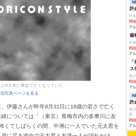
N
許
社
時給
アル
歯
医療
時給
アル
「
ス
株式
時給
んが8月末に事故で亡くなっていた
アル
写真ページを見る
N
許
伊藤さんが昨年8月31日に18歳の若さで亡く
株式
家
経緯については「（東京）青梅市内の多摩川に友
時給
が怖くてしばらくの間、中洲に一人でいた元太君を
アル
、岸に戻る途中で元太君と友達一人が溺れかけ、