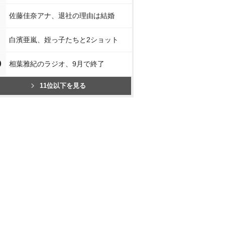
佐藤佳奈アナ、退社の理由は結婚
白濱亜嵐、姪っ子たちと2ショット
0
相葉雅紀のラジオ、9月で終了
11位以下を見る