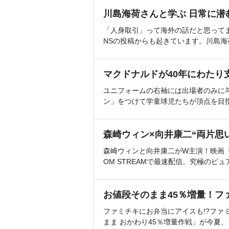
川島海荷さんと学ぶ 日常に潜
「人身取引」って海外の話だと思って
NSの投稿からも起きています。川島
マクドナルドが40年にわたり
ユニフォームの右袖には出場者のみに
ン」をつけて学童球児たちが頂点を目
森崎ウィン×向井康二“両片思
森崎ウィンと向井康二がW主演！映画『（L
OM STREAMで最速配信。究極のピュ
お値段そのまま45％増量！フ
ファミチキにお弁当にアイスも!?ファ
まま おかわり45％増量作戦」が今夏