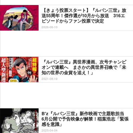
【きょう投票スタート】『ルパン三世』放
送55周年！傑作選が10月から放送 316エ
ピソードからファン投票で決定
2026-06-10
『ルパン三世』異世界漫画、次号チャンピ
オンで連載へ まさかの異世界召喚で「未
知の世界の金貨を追え！」
2021-08-19
B'z『ルパン三世』新作映画で主題歌担当
6月公開で予告映像が解禁！稲葉浩志「緊張
感を意識」
2025-04-04