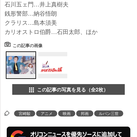
石川五ェ門…井上真樹夫
銭形警部…納谷悟朗
クラリス…島本須美
カリオストロ伯爵…石田太郎、ほか
この記事の画像
この記事の写真を見る（全2枚）
宮崎駿
アニメ
映画
邦画
ルパン三世