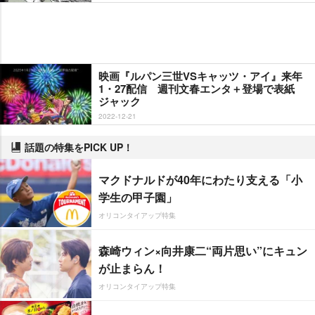
映画『ルパン三世VSキャッツ・アイ』来年
1・27配信 週刊文春エンタ＋登場で表紙
ジャック
2022-12-21
話題の特集をPICK UP！
マクドナルドが40年にわたり支える「小
学生の甲子園」
オリコンタイアップ特集
森崎ウィン×向井康二“両片思い”にキュン
が止まらん！
オリコンタイアップ特集