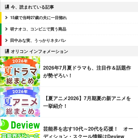
今、読まれている記事
15歳で当時27歳の夫に一目惚れ
研ナオコ、コンビニで買う商品
田中みな実、うっかりネタバレ
オリコン インフォメーション
2026年7月夏ドラマも、注目作＆話題作
が勢ぞろい！
【夏アニメ2026】7月期夏の新アニメを
一挙紹介！
芸能界を志す10代～20代を応援！ オー
ディション・スクール情報はDeview