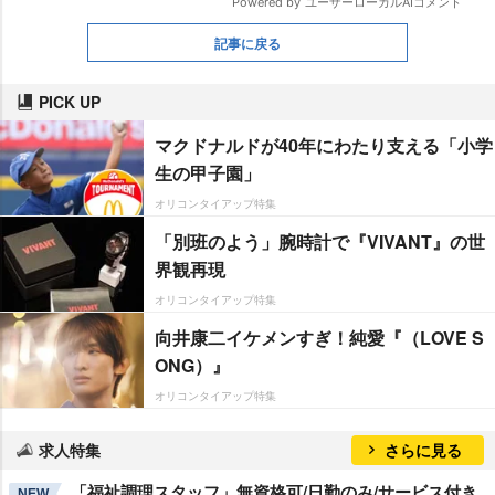
記事に戻る
PICK UP
マクドナルドが40年にわたり支える「小学
生の甲子園」
オリコンタイアップ特集
「別班のよう」腕時計で『VIVANT』の世
界観再現
オリコンタイアップ特集
向井康二イケメンすぎ！純愛『（LOVE S
ONG）』
オリコンタイアップ特集
求人特集
さらに見る
「福祉調理スタッフ」無資格可/日勤のみ/サービス付き
NEW