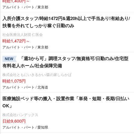
時給1,400円～
アルバイト・パート / 東京都
入所介護スタッフ/時給1472円&週20h以上で手当あり!有給あり/
扶養を外れてしっかり稼ぐ日勤のみ
社会医療法人財団 仁医会
時給1,472円～
アルバイト・パート / 東京都
「週3から可」調理スタッフ/無資格可/日勤のみ/住宅型
NEW
有料老人ホーム/社会保障完備
株式会社ともにいきるかい/森の家しらかば
時給1,075円
アルバイト・パート / 北海道
医療施設ベッド等の搬入・設置作業「単発・短期・長期/日払い
OK」
株式会社ハンデックス
日給9,600円
アルバイト・パート / 愛知県