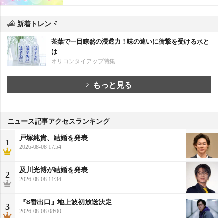
新着トレンド
茶葉で一目瞭然の浸透力！味の違いに衝撃を受ける水と
は
オリコンタイアップ特集
もっと見る
ニュース記事アクセスランキング
戸塚純貴、結婚を発表
1
2026-08-08 17:54
及川光博が結婚を発表
2
2026-08-08 11:34
『8番出口』地上波初放送決定
3
2026-08-08 08:00