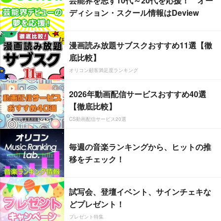
芸能界を志す10代～20代を応援！ オー
ディション・スクール情報はDeview
漫画読み放題サブスクおすすめ11選【徹
底比較】
オリコン顧客満足度ランキング
2026年動画配信サービスおすすめ40選
【徹底比較】
CS動画配信サービス20選
毎週の音楽ランキングから、ヒットの推
移をチェック！
試写会、登壇イベント、サインチェキな
どプレゼント！
プレゼント特集