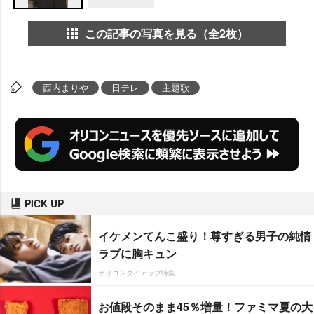
この記事の写真を見る（全2枚）
西内まり
日テレ
主題歌
PICK UP
イケメンてんこ盛り！尊すぎる男子の純情
ラブに胸キュン
オリコンタイアップ特集
お値段そのまま45％増量！ファミマ夏の大