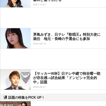
2021-10-27
茅島みずき、日テレ『歌唱王』特別大使に
就任 地元・長崎の予選会にも参加
2024-09-16
【サッカーW杯】日テレ中継で柿谷曜一朗
が存在感→試合結果「ドンピシャ完全的
中」話題
2026-06-21
話題の特集をPICK UP！