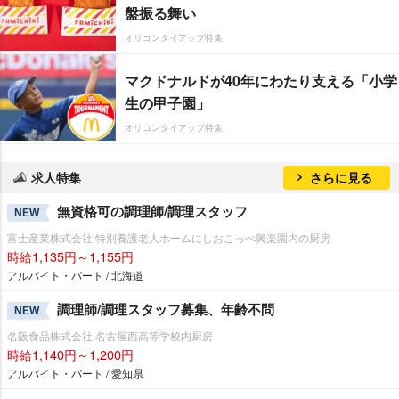
盤振る舞い
オリコンタイアップ特集
マクドナルドが40年にわたり支える「小学
生の甲子園」
オリコンタイアップ特集
求人特集
さらに見る
無資格可の調理師/調理スタッフ
NEW
富士産業株式会社 特別養護老人ホームにしおこっぺ興楽園内の厨房
時給1,135円～1,155円
アルバイト・パート / 北海道
調理師/調理スタッフ募集、年齢不問
NEW
名阪食品株式会社 名古屋西高等学校内厨房
時給1,140円～1,200円
アルバイト・パート / 愛知県