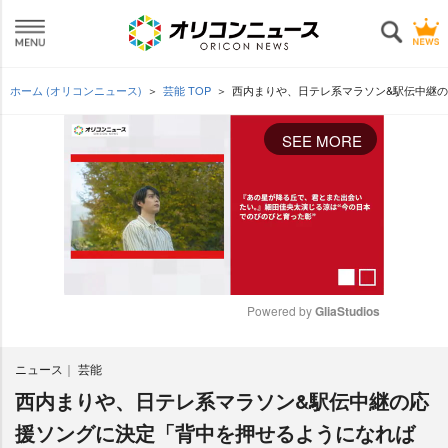
ホーム (オリコンニュース)
芸能 TOP
西内まりや、日テレ系マラソン&駅伝中継
SEE MORE
Powered by 
GliaStudios
M
ニュース
芸能
u
t
西内まりや、日テレ系マラソン&駅伝中継の応
e
援ソングに決定「背中を押せるようになれば