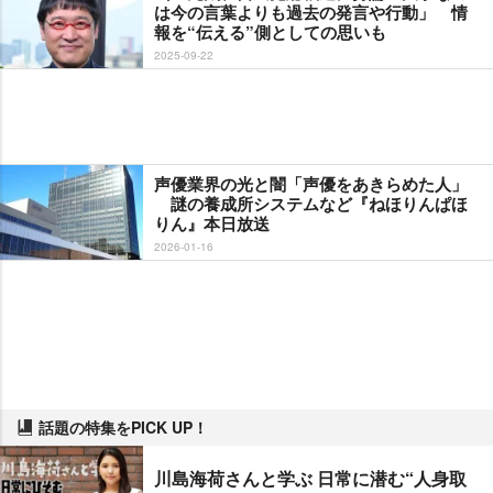
は今の言葉よりも過去の発言や行動」 情
報を“伝える”側としての思いも
2025-09-22
声優業界の光と闇「声優をあきらめた人」
謎の養成所システムなど『ねほりんぱほ
りん』本日放送
2026-01-16
話題の特集をPICK UP！
川島海荷さんと学ぶ 日常に潜む“人身取