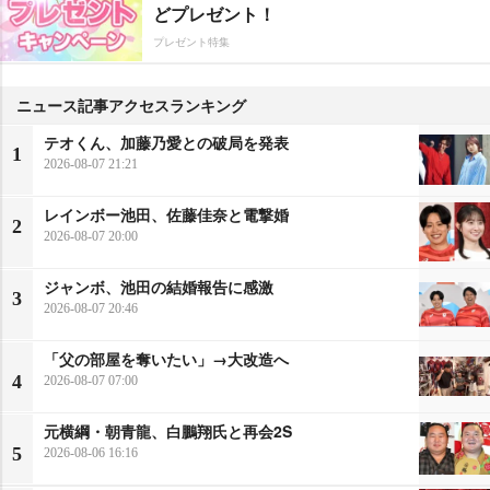
どプレゼント！
プレゼント特集
ニュース記事アクセスランキング
テオくん、加藤乃愛との破局を発表
1
2026-08-07 21:21
レインボー池田、佐藤佳奈と電撃婚
2
2026-08-07 20:00
ジャンボ、池田の結婚報告に感激
3
2026-08-07 20:46
「父の部屋を奪いたい」→大改造へ
4
2026-08-07 07:00
元横綱・朝青龍、白鵬翔氏と再会2S
5
2026-08-06 16:16