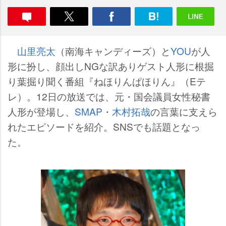
山里亮太
（南海キャンディーズ）と
YOU
が人
形に扮し、顔出しNGな訳ありゲスト人形に根掘
り葉掘り聞く番組『ねほりんぱほりん』（Eテ
レ）。12日の放送では、元・国会議員女性秘書
人形が登場し、
SMAP
・
木村拓哉
の言葉に支えら
れたエピソードを紹介。SNSでも話題となっ
た。