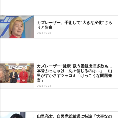
カズレーザー、手術して“大きな変化”さら
りと告白
2025-10-25
カズレーザー“健康”扱う番組出演多数も…
本音ぶっちゃけ「丸々信じるのは…」 山
里がすかさずツッコミ「けっこうな問題発
言」
2025-10-24
山里亮太、自民党総裁選に持論「大事なの