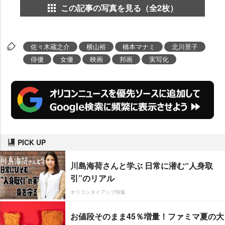
この記事の写真を見る（全2枚）
佐々木蔵之介
横山裕
橋本マナミ
北川景子
俳優
女優
映画
邦画
実写化
PICK UP
川島海荷さんと学ぶ 日常に潜む“人身取
引”のリアル
オリコンタイアップ特集
お値段そのまま45％増量！ファミマ夏の大