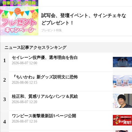
試写会、登壇イベント、サインチェキな
どプレゼント！
プレゼント特集
ニュース記事アクセスランキング
セイレーン役声優、選考理由を告白
1
2026-08-07 12:00
『ちいかわ』新グッズ説明文に恐怖
2
2026-08-06 12:15
桂正和、質感リアルなパンツ＆尻絵
3
2026-08-07 12:20
ワンピース衝撃最新話1ページ公開
4
2026-08-07 12:16