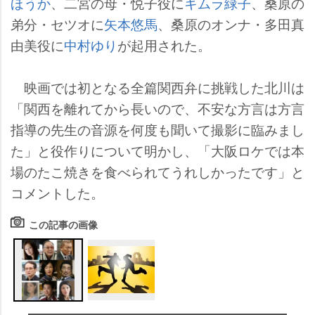
ほうか
、二宮の母・悦子役に
キムラ緑子
、桑原の
弟分・セツオに
矢本悠馬
、桑原のオンナ・多田真
由美役に
中村ゆり
が起用された。
映画では初となる全篇関西弁に挑戦した北川は
「関西を離れてから長いので、不安な方言は方言
指導の先生の音源を何度も聞いて撮影に臨みまし
た」と役作りについて明かし、「大阪ロケでは本
場のたこ焼きを食べられてうれしかったです」と
コメントした。
この記事の画像