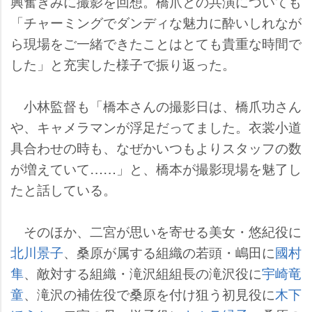
興奮ぎみに撮影を回想。橋爪との共演についても
「チャーミングでダンディな魅力に酔いしれなが
ら現場をご一緒できたことはとても貴重な時間で
した」と充実した様子で振り返った。
小林監督も「橋本さんの撮影日は、橋爪功さん
、キャメラマンが浮足だってました。衣裳小道
具合わせの時も、なぜかいつもよりスタッフの数
が増えていて……」と、橋本が撮影現場を魅了し
たと話している。
そのほか、二宮が思いを寄せる美女・悠紀役に
北川景子
、桑原が属する組織の若頭・嶋田に
國村
隼
、敵対する組織・滝沢組組長の滝沢役に
宇崎竜
童
、滝沢の補佐役で桑原を付け狙う初見役に
木下