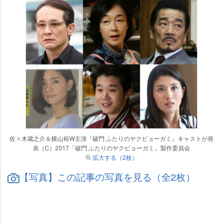
佐々木蔵之介＆横山裕W主演『破門 ふたりのヤクビョーガミ』キャストが発
表（C）2017「破門 ふたりのヤクビョーガミ」製作委員会
拡大する（2枚）
【写真】この記事の写真を見る（全2枚）