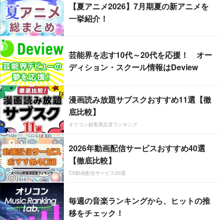
【夏アニメ2026】7月期夏の新アニメを
一挙紹介！
芸能界を志す10代～20代を応援！ オー
ディション・スクール情報はDeview
漫画読み放題サブスクおすすめ11選【徹
底比較】
オリコン顧客満足度ランキング
2026年動画配信サービスおすすめ40選
【徹底比較】
CS動画配信サービス20選
毎週の音楽ランキングから、ヒットの推
移をチェック！