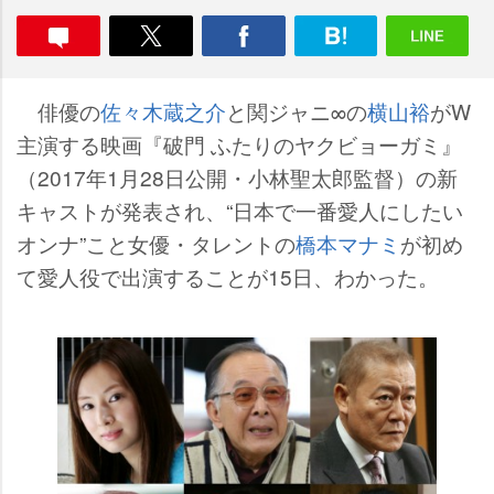
俳優の
佐々木蔵之介
と関ジャニ∞の
横山裕
がW
主演する映画『破門 ふたりのヤクビョーガミ』
（2017年1月28日公開・小林聖太郎監督）の新
キャストが発表され、“日本で一番愛人にしたい
オンナ”こと女優・タレントの
橋本マナミ
が初め
て愛人役で出演することが15日、わかった。