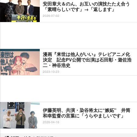
安田章大＆のん、お互いの演技たたえ合う
「素晴らしいです」→「返します」
2026-07-02
漫画『来世は他人がいい』テレビアニメ化
決定 記念PV公開で出演は石田彰・遊佐浩
二・神谷浩史
2023-10-23
伊藤英明、共演・染谷将太に“嫉妬” 井筒
和幸監督の言葉に「うらやましいです」
2026-04-16