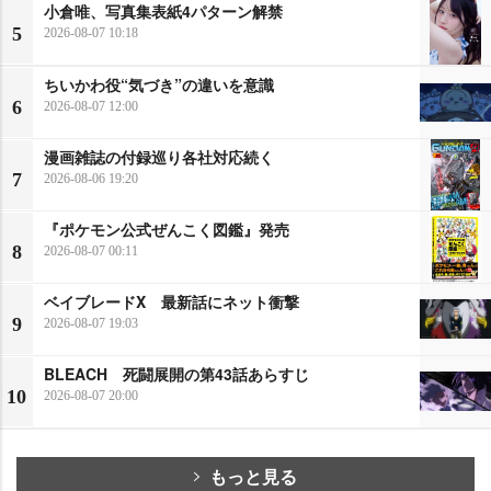
小倉唯、写真集表紙4パターン解禁
5
2026-08-07 10:18
ちいかわ役“気づき”の違いを意識
6
2026-08-07 12:00
漫画雑誌の付録巡り各社対応続く
7
2026-08-06 19:20
『ポケモン公式ぜんこく図鑑』発売
8
2026-08-07 00:11
ベイブレードX 最新話にネット衝撃
9
2026-08-07 19:03
BLEACH 死闘展開の第43話あらすじ
10
2026-08-07 20:00
もっと見る