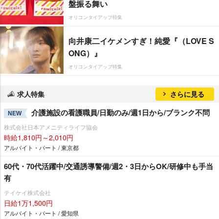
盤振る舞い
オリコンタイアップ特集
向井康二イケメンすぎ！純愛『（LOVE S
ONG）』
オリコンタイアップ特集
求人特集
さらに見る
介護施設の看護職員/日勤のみ/週1日から/ブランク不問
NEW
株式会社日本アメニティライフ協会
時給1,810円～2,010円
アルバイト・パート / 東京都
60代・70代活躍中/交通誘導警備/週2・3日からOK/研修中も手当
有
テイケイ株式会社
日給1万1,500円
アルバイト・パート / 愛知県