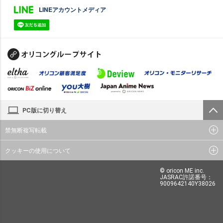
LINEアカウントメディア
PC版に切り替え
禁無断複写転載
クッキーの使用について
© oricon ME inc.
JASRAC許諾番号：
9009642140Y38026