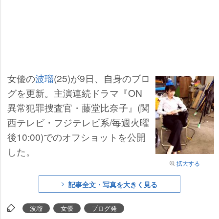
女優の
波瑠
(25)が9日、自身のブロ
グを更新。主演連続ドラマ『ON
異常犯罪捜査官・藤堂比奈子』(関
西テレビ・フジテレビ系/毎週火曜
後10:00)でのオフショットを公開
した。
拡大する
記事全文・写真を大きく見る
波瑠
女優
ブログ発