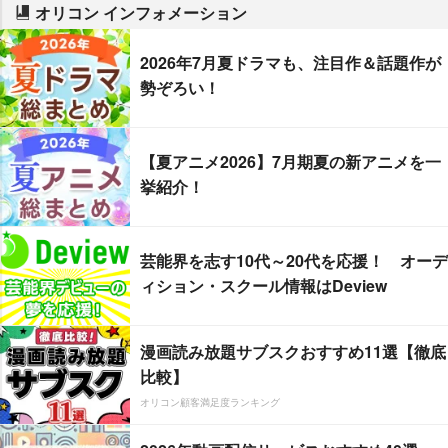
オリコン インフォメーション
2026年7月夏ドラマも、注目作＆話題作が
勢ぞろい！
【夏アニメ2026】7月期夏の新アニメを一
挙紹介！
芸能界を志す10代～20代を応援！ オーデ
ィション・スクール情報はDeview
漫画読み放題サブスクおすすめ11選【徹底
比較】
オリコン顧客満足度ランキング