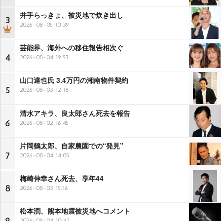
井手らっきょ、被災地で炊き出し
3
2026-08-05 10:39
芸能界、海外への移住報告相次ぐ
4
2026-08-04 19:53
山口達也氏 3.4万円の湘南物件契約
5
2026-08-03 12:18
清水アキラ、良太郎さん死去を報告
6
2026-08-02 16:45
片岡鶴太郎、自家農園での“発見”
7
2026-08-04 14:05
梅崎伸幸さん死去、享年44
8
2026-08-03 15:16
松本潤、熊本地震被災地へコメント
2026-08-04 10:47