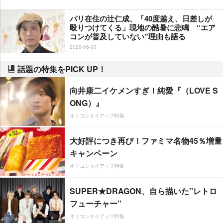
パリ在住の辻仁成、「40度越え、日差しが
殴りつけてくる」現地の酷暑に悲鳴 “エア
コンが普及していない”理由も語る
2026-06-30
話題の特集をPICK UP！
向井康二イケメンすぎ！純愛『（LOVE S
ONG）』
オリコンタイアップ特集
大好評につき再び！ファミマ名物45％増量
キャンペーン
オリコンタイアップ特集
SUPER★DRAGON、自ら描いた”レトロ
フューチャー”
オリコンタイアップ特集