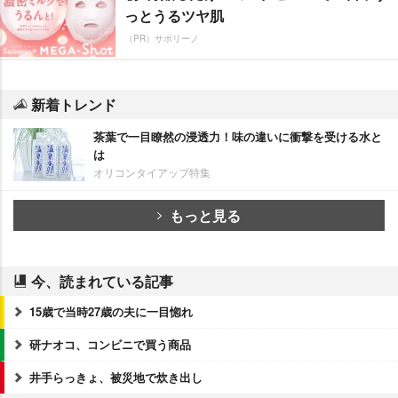
っとうるツヤ肌
（PR）サボリーノ
新着トレンド
茶葉で一目瞭然の浸透力！味の違いに衝撃を受ける水と
は
オリコンタイアップ特集
もっと見る
今、読まれている記事
15歳で当時27歳の夫に一目惚れ
研ナオコ、コンビニで買う商品
井手らっきょ、被災地で炊き出し