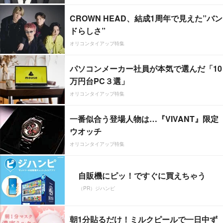
CROWN HEAD、結成1周年で見えた”バン
ドらしさ”
オリコンタイアップ特集
パソコンメーカー社員が本気で選んだ「10
万円台PC３選」
オリコンタイアップ特集
一番似合う登場人物は…『VIVANT』限定
ウオッチ
オリコンタイアップ特集
自販機にピッ！ですぐに買えちゃう
（PR）ジハンピ
朝1分貼るだけ！ミルクピールで一日中ず